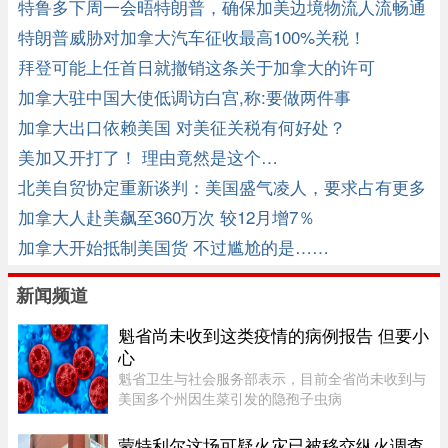
特鲁多下周一会晤特朗普，确保加美边境物流人流畅通
无阻
特朗普威胁对加拿大汽车征收最高100%关税！
拜登可能上任首日就撤销这条关于加拿大的许可
加拿大驻中国大使低调访白宫,称:要做两件事
加拿大出口依赖美国 对美征关税有何好处？
美加又开打了！ 理由竟然是这个…
北美自贸协定重新谈判：美国盛气凌人，要求占有更多
加拿大市场 ...
加拿大人赴美飙至360万次 较12月增7％
加拿大开始抵制美国货 不过尴尬的是……
新闻频道
魁省尚未收到这类疫情的病例报告 但要小
心
魁省卫生与社会服务部表示，目前全省尚未收到与
美国多个州因生菜引发的隐孢子虫病
（Cyclosporiasis，环孢子虫病）疫情相关的病例
报告。这种由寄生虫引起的感染主要通过受污染的
蒙特利尔这场可疑火灾已被移交纵火调查