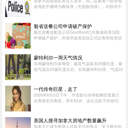
加拿大武装部队发言人表示，周二在魁省一处营地
发现的手榴弹为教练弹（无危险伪弹），内部并不
含有炸药。Abygail Bourgault-Lévesque 表示，在
专家团队确认该手榴弹对公众不构成危险后，已将
其运往 Valcartier 军事 ...
魁省送餐公司申请破产保护
魁北克餐盒配送公司Goodfood已向魁省高等法院
申请破产保护，并请求批准启动正式出售和投资招
募程序。公司昨天周二根据联邦《公司债权人安排
法》（CCAA）提交申请，同时要求任命Raymond
Chabot Inc.担任监督机构。此 ...
蒙特利尔一周天气情况
本周蒙特利尔多降雨，最高气温多在28摄氏度，最
低气温在20摄氏度左右。目前蒙特利尔雨，气温22
摄氏度，体感26度；今天下午气温25摄氏度，体感
34，有雷暴风险；夜间最低20摄氏度。今天蒙特利
尔空气质量优，紫外线指数 ...
一代传奇巨星，走了
2026年8月3日下午，华语影坛传奇歌舞巨星葛兰
在香港安详离世，享年93岁。这位活跃于20世纪
50至60年代的“千面女郎”，以集唱歌、演戏和舞蹈
于一身的全能才华闻名，曾主演多部经典华语歌舞
片。她的离去，带走了一个流 ...
美国人搜寻加拿大房地产数量飙升
加拿大正成为美国人日益关注的焦点。至少最近的