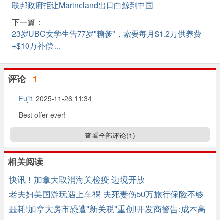
联邦政府拒让Marineland出口白鲸到中国
下一篇：
23岁UBC女学生告77岁"糖爹"，索要每月$1.2万供养费
+$10万补偿 ...
评论
1
Fuji1
2025-11-26 11:34
Best offer ever!
查看全部评论(
1
)
相关阅读
快讯！加拿大取消海关检疫 边境开放
老夫妇美国游玩遇上车祸 夫死妻伤50万旅行保险不够
医药费
噩耗!加拿大房市恐遭"新关税"重创!开发商警告:成本高
到无法承受! ... ...