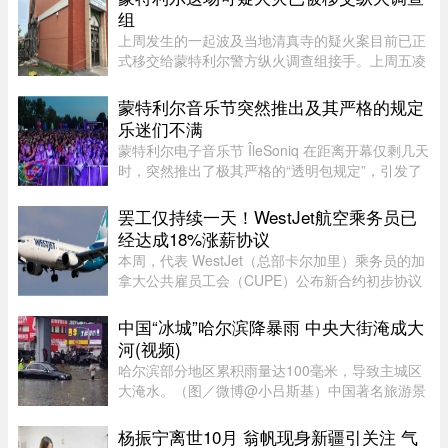
食物或水传播，会导致水样腹泻、胃痉挛 ...
组
上周发生的一起波及当地清真寺的疑火案目前已正
式移交给蒙特利尔警方纵火调查组接手。上周五凌
晨 2 点左右，约 50 名消防员接报赶往蒙特利尔
Côte-des-Neiges–Notre-Dame-de-Grâce 区的
蒙特利尔音乐节突然推出及其严格的规定
Courtrai Avenue，停在两 ...
乐迷们不满
蒙特利尔电子音乐节 ÎleSoniq 在距离开幕仅剩几天
时，突然推出了极其严格的“透明包规定”，引发了
乐迷们的强烈不满。“我本来有好几个去音乐节专
门用的腰包，结果在 ÎleSoniq 开幕前几天还得折腾
罢工仅持续一天！WestJet航空乘务员已
着重新买一个，太 ...
经达成18%涨薪协议
本周，代表 WestJet（总部卡尔加里）乘务员的加
拿大公共雇员工会（CUPE）公布新合约初步协议
内容：未来三年工资总涨幅超过 18%；新增"值勤
时段津贴"，地面工作也获补偿；休息时间增加；
中国“冰城”哈尔滨降暴雨 中央大街淹成大
餐食和制服津贴上调；其他一系 ...
河(视频)
哈尔滨部分地区累积雨量达100毫米，导致主城区
大淹水。（图／微博@小吕斯基）中国著名旅游景
点哈尔滨，4日中午突然降下暴雨。部分地区累积
雨量达100毫米，导致主城区大淹水。游客最爱逛
杨振宁离世10月 翁帆现身新疆引关注 气