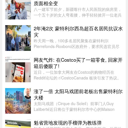
的中央大街，也积水严重。民众 ...
质面相全变
八一建军节前夕，新疆喀什市人民医院的病房里，
一个五十岁的女人弯着腰，伸手轻轻掀开一位老兵
眼睛上的纱布。老兵重见光明，激动得想坐起来道
谢，她连忙摆手：“不用起来，不用起来”。镜头扫
2年淹2次 蒙特利尔西岛超百名居民抗议水
过去，齐肩发，淡蓝新中 ...
灾
昨天周一晚，100多名居民聚集在蒙特利尔
Pierrefonds-Roxboro区政府外，要求民选官员尽
快采取行动。这是自今年6月西岛数百户住宅遭洪
水侵袭以来，该区举行的首次市政委员会会议。居
网友气炸: 在Costco买了一箱零食, 回家开
民表示，自己已经花费数万甚至数十 ...
箱后傻眼了!
近日，一位加拿大网友在Costco的购物经历在
Reddit论坛的 r/CostcoCanada 板块引发了热议。
这位网友兴冲冲地买了一箱心爱的巧克力零食，结
果回家一开箱，血压直接飙升——里面的零食居然
涨了一倍 太阳马戏团前老板出售蒙特利尔
凭空消失了近三分之一！图片来 ...
大楼
太阳马戏团（Cirque du Soleil）前掌门人Guy
Laliberté近日将位于蒙特利尔市中心的Maison
Alcan历史建筑群出售给房地产集团Groupe
Mach，成交价达9300万元。Groupe Mach董事长
魁省营地发现的手榴弹为教练弹
兼首席执行官Vincent Chiara昨天周四向 ...