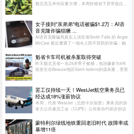
魁北克玉米供应量大增，本周价格创下异常低位，
让期待已久的消费者大饱口福。位于Montérégie地
区Saint-Paul-d’Abbotsford的Jardins Damaco负责
人David Côté表示， ...
女子接到"亲弟弟"电话被骗$1.2万：AI语
音克隆诈骗猖獗 ...
AI语音克隆骗局真实上演安省Smith Falls 的 Angie
McCaw 最近遭遇了一场令人防不胜防的诈骗：她
接到一通自称为弟弟 Mike 的电话，对方不仅准确
叫出了她弟弟的名字，连声音都几乎一模一
魁省卡车司机被杀案取得突破
样。"电话那头听起来真的就是我 ...
昨天魁北克省一名29岁男子被捕，他涉嫌参与4年
前发生在Beauce地区Saint-Isidore的谋杀案，受害
者Nicolas Audet于2022年被杀。魁北克省警
（SQ）清晨在Saint-Bernard的住所内逮捕了嫌疑
人étienne Gourde。Gourde将在 ...
罢工仅持续一天！WestJet航空乘务员已
经达成18%涨薪协议
本周，代表 WestJet（总部卡尔加里）乘务员的加
拿大公共雇员工会（CUPE）公布新合约初步协议
内容：未来三年工资总涨幅超过 18%；新增"值勤
时段津贴"，地面工作也获补偿；休息时间增加；
蒙特利尔绿线地铁重回老旧时代 故障率或
餐食和制服津贴上调；其他一系 ...
暴增11倍