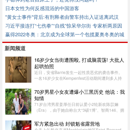
日本女性为何反感混浴的中国游客
"黄女士事件"背后:有刑释者由警车持出入证送离武汉
习近平接连打“七伤拳”“自残”惊呆华尔街 专家析两原因
赢得2022冬奥：北京成为全球第一个包揽夏奥冬奥的城
市
新闻频道
16岁少女当街遭围殴, 打成脑震荡! 大批人
起哄拍照
近日，安省Barrie发生一起性质恶劣的袭击事件。
一名16岁少女在Kempenfest活动期间遭到多人持
续攻击，直至失去意识。更令人震惊的是，现场大
批年轻人围观、起哄和拍摄，却迟迟没有人上前制
70岁男星小女友遭爆小三黑历史 他说：我
止。据CTV新闻报道，事件发 ...
知情
71岁台湾男星姜厚任日前认爱小2轮新欢陈苡㛤
（Era），由于她自称台大“3硕1博”、智商146、拥
5家公司，曾在美国高科技产业工作18年，且具通
灵异能，3岁就认出姜厚任，时隔39年“重逢”，彼
军方紧急出动 封锁魁省露营地
此有七世情缘，离奇的相恋 ...
今天上午魁北克省Montérégie地区Saint-Bernard-