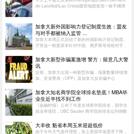
de-Lacolle的Lac Cristal露营地因发现一枚手榴弹
而发布炸弹警报。魁省省警（SQ）发言人Louis-
Philippe Ruel表示，这枚手榴弹看起来已经有多年
历史，目前对露营者没有 ...
加拿大新外国影响力登记制度生效：盟友
与对手都被纳入监管 ...
加拿大本周正式启动了新的外国影响力登记制度。
尽管这一制度原本针对中国、俄罗斯等传统对手，
但实际上，美国等加拿大最亲密的盟友也被纳入监
管。该制度在立法通过两年后启动实施，旨在通过
加拿大新型诈骗案激增 警方：留意几大警
要求相关活动公开申报、设 ...
讯
近期，加拿大出现一种新型诈骗，报案数量持续增
加。安省警局（OPP）及加拿大反诈骗中心
（Canadian Anti-Fraud Centre）等多个执法及政
府机构，已针对这类手法日益复杂的骗局发出警
加拿大知名商学院全球排名垫底！MBA毕
告。加拿大四大电信公司——罗渣士 ...
业生近半找不到工作
《金融时报》公布了年度全球商学院排名，因学生
就业率堪忧，UBC Sauder 商学院的排名位列倒数
第二。一项针对近期 MBA 毕业生的调查显示，仅
有 53% 的人表示毕业三个月内找到工作。图片：
大丰收 魁省本周玉米迎超低价
RICHARD LAM /PNG在今年的 MB ...
由于今年天气条件理想，加上美国市场需求下降，