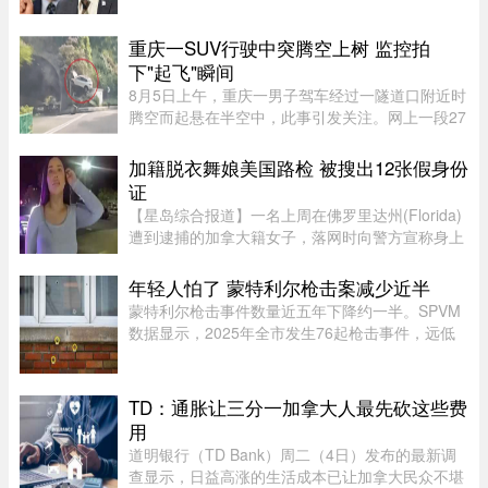
重庆一SUV行驶中突腾空上树 监控拍
下"起飞"瞬间
8月5日上午，重庆一男子驾车经过一隧道口附近时
腾空而起悬在半空中，此事引发关注。网上一段27
秒行车记录仪显示，一辆白色SUV行驶在中间车
道，其前方右边是一处转弯，前端左侧是一个隧道
加籍脱衣舞娘美国路检 被搜出12张假身份
口，当车驶至该隧道口附近时 ...
证
【星岛综合报道】一名上周在佛罗里达州(Florida)
遭到逮捕的加拿大籍女子，落网时向警方宣称身上
没有携带任何身份证件，此话虽然不假，但她隐瞒
了更惊人的内幕，据称警方其后在她后车箱里发现
年轻人怕了 蒙特利尔枪击案减少近半
的12张假身份证。据《国 ...
蒙特利尔枪击事件数量近五年下降约一半。SPVM
数据显示，2025年全市发生76起枪击事件，远低
于2021年暴力枪案高峰期的145起。专家认为，社
会恢复稳定、警方打击帮派行动，以及青少年意识
到持枪犯罪可能面临严厉刑罚， ...
TD：通胀让三分一加拿大人最先砍这些费
用
道明银行（TD Bank）周二（4日）发布的最新调
查显示，日益高涨的生活成本已让加拿大民众不堪