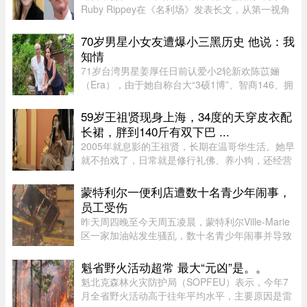
Ruby Rippey在《名利场》发表长文，从第一视角
详细还原了她与时任旧金山市长、现任加州州长
Gavin Newsom的一段婚外情。这段尘封多年的往
70岁男星小女友遭爆小三黑历史 他说：我
事再次被推向风口浪尖。Gavin New ...
知情
71岁台湾男星姜厚任日前认爱小2轮新欢陈苡㛤
（Era），由于她自称台大“3硕1博”、智商146、拥
5家公司，曾在美国高科技产业工作18年，且具通
灵异能，3岁就认出姜厚任，时隔39年“重逢”，彼
59岁王祖贤现身上海，34度的天穿皮衣配
此有七世情缘，离奇的相恋 ...
长裙，胖到140斤有双下巴 ...
2005年就息影的王祖贤，长期在温哥华生活。她早
就不拍戏了，日常就是修行礼佛、养小狗，还经营
了一家艾灸馆。每次回国基本都是参加艾灸相关的
活动。8月5日，网友在上海机场偶遇王祖贤。34度
蒙特利尔一便利店遭数十名青少年闹事，
的天气穿着皮衣外套配长裙 ...
员工受伤
昨天周四晚至今天周五凌晨，蒙特利尔Ville-Marie
区一家加油站发生骚乱，数十名青少年闹事并导致
一名员工受伤。当晚也是La Ronde举办的“魁北克
国际烟花节”（International des feux Loto-
魁省野火活动超常 最大“元凶”是。。
Québec）本季最后一场活动 ...
魁北克森林火灾防护局（SOPFEU）表示，今年7
月全省野火活动高于往年平均水平，主要原因是雷