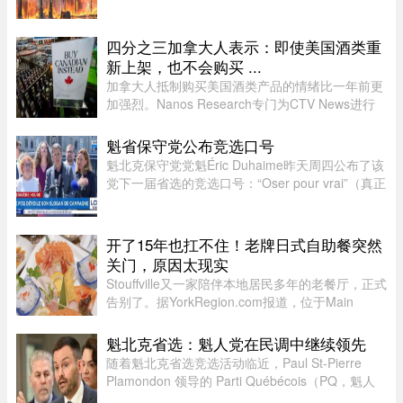
击频繁。在重点防火区域，7月共发生90起森林火
灾，烧毁约1675公顷森林。相比之下，近年7月平
均为66起火灾，受影响面积约111 ...
四分之三加拿大人表示：即使美国酒类重
新上架，也不会购买 ...
加拿大人抵制购买美国酒类产品的情绪比一年前更
加强烈。Nanos Research专门为CTV News进行
的一项最新民调显示，近四分之三（74%）的加拿
大人表示，即使美国酒类重新摆上货架，他们也不
魁省保守党公布竞选口号
太可能购买。 ...
魁北克保守党党魁Éric Duhaime昨天周四公布了该
党下一届省选的竞选口号：“Oser pour vrai”（真正
敢于突破）。Duhaime在魁省议会大楼前举行记者
会时表示，之所以选择“敢于突破”，是因为魁北克
未来联盟（CAQ）、 ...
开了15年也扛不住！老牌日式自助餐突然
关门，原因太现实
Stouffville又一家陪伴本地居民多年的老餐厅，正式
告别了。据YorkRegion.com报道，位于Main
Street与Ringwood Drive交界处的日式自助餐厅
Maki Zushi，已于7月30日结束营业。Maki Zushi
魁北克省选：魁人党在民调中继续领先
经营15年后因租金上涨于7月30 ...
随着魁北克省选竞选活动临近，Paul St-Pierre
Plamondon 领导的 Parti Québécois（PQ，魁人
党）继续在选民支持率中保持领先。