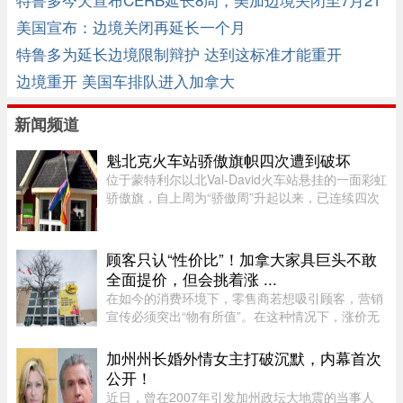
日
美国宣布：边境关闭再延长一个月
特鲁多为延长边境限制辩护 达到这标准才能重开
边境重开 美国车排队进入加拿大
新闻频道
魁北克火车站骄傲旗帜四次遭到破坏
位于蒙特利尔以北Val-David火车站悬挂的一面彩虹
骄傲旗，自上周为“骄傲周”升起以来，已连续四次
遭到人为破坏。彩虹旗于7月27日首次悬挂，随后
接连被毁、被扯下焚烧，市政府数次重新安装，8
月5日还加装了监控摄像头 ...
顾客只认“性价比”！加拿大家具巨头不敢
全面提价，但会挑着涨 ...
在如今的消费环境下，零售商若想吸引顾客，营销
宣传必须突出“物有所值”。在这种情况下，涨价无
疑会削弱企业的竞争力。不过，随着燃油价格上涨
持续挤压利润空间，Leon’s Furniture Ltd.（LNF-
加州州长婚外情女主打破沉默，内幕首次
T）的管理层表示，公 ...
公开！
近日，曾在2007年引发加州政坛大地震的当事人