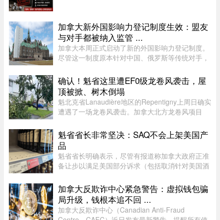
Nut Challenge”（轮毂螺母挑战）。这一挑战在年
轻人之间尤为流行，其内容是故意拧松汽车车轮上
的固定螺母，而这一行为 ...
加拿大新外国影响力登记制度生效：盟友
与对手都被纳入监管 ...
加拿大本周正式启动了新的外国影响力登记制度。
尽管这一制度原本针对中国、俄罗斯等传统对手，
但实际上，美国等加拿大最亲密的盟友也被纳入监
管。该制度在立法通过两年后启动实施，旨在通过
确认！魁省这里遭EF0级龙卷风袭击，屋
要求相关活动公开申报、设 ...
顶被掀、树木倒塌
魁北克省Lanaudière地区的Repentigny上周日确实
遭遇了一场龙卷风袭击。加拿大北方龙卷风项目
（Northern Tornadoes Project，NTP）调查确
认，当天形成的是一场EF0级龙卷风。报告指出，
魁省省长非常坚决：SAQ不会上架美国产
这场龙卷风是在一个弱超级单体 ...
品
魁省省长明确表示，尽管有报道称加拿大政府正准
备让步以满足美国部分诉求（包括取消针对美国酒
类的禁令），但魁省 SAQ 的货架上依然不会上架
任何美国产品。根据省长 Christine Fréchette 办公
加拿大反欺诈中心紧急警告：虚拟钱包骗
室周五发表的声明，在 ...
局升级，钱根本追不回 ...
加拿大反欺诈中心（Canadian Anti-Fraud
Centre，CAFC）近日发布最新警告，提醒所有使