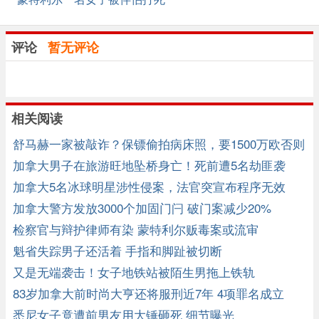
评论
暂无评论
相关阅读
舒马赫一家被敲诈？保镖偷拍病床照，要1500万欧否则
就公布！ ...
加拿大男子在旅游旺地坠桥身亡！死前遭5名劫匪袭
击！
加拿大5名冰球明星涉性侵案，法官突宣布程序无效
加拿大警方发放3000个加固门闩 破门案减少20%
检察官与辩护律师有染 蒙特利尔贩毒案或流审
魁省失踪男子还活着 手指和脚趾被切断
又是无端袭击！女子地铁站被陌生男拖上铁轨
83岁加拿大前时尚大亨还将服刑近7年 4项罪名成立
悉尼女子竟遭前男友用大锤砸死 细节曝光