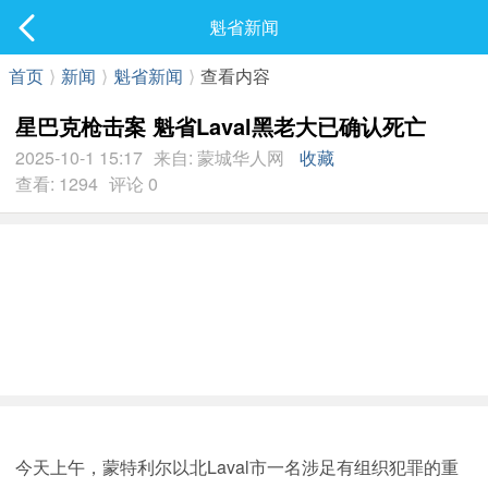
社区
魁省新闻
最新发表
首页
⟩
新闻
⟩
魁省新闻
⟩
查看内容
星巴克枪击案 魁省Laval黑老大已确认死亡
2025-10-1 15:17
来自: 蒙城华人网
收藏
查看: 1294
评论 0
今天上午，蒙特利尔以北Laval市一名涉足有组织犯罪的重