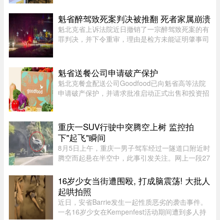
类“超值套餐”（Value Meals），但其销售额增长速
度依然出现了明显的放缓。图片来源：Global
魁省醉驾致死案判决被推翻 死者家属崩溃
News这一现象在加拿大知名社区论坛 r/ ...
魁北克省上诉法院近日撤销了一宗醉驾致死案的有
罪判决，并下令重审，理由是检方未能证明肇事司
机的醉酒状态与致命车祸存在足够直接的因果关
系。事故发生于2020年8月27日晚，43岁的
Yannick Potvin驾驶踏板车行驶在Sai ...
魁省送餐公司申请破产保护
魁北克餐盒配送公司Goodfood已向魁省高等法院
申请破产保护，并请求批准启动正式出售和投资招
募程序。公司昨天周二根据联邦《公司债权人安排
法》（CCAA）提交申请，同时要求任命Raymond
Chabot Inc.担任监督机构。此 ...
重庆一SUV行驶中突腾空上树 监控拍
下"起飞"瞬间
8月5日上午，重庆一男子驾车经过一隧道口附近时
腾空而起悬在半空中，此事引发关注。网上一段27
秒行车记录仪显示，一辆白色SUV行驶在中间车
道，其前方右边是一处转弯，前端左侧是一个隧道
16岁少女当街遭围殴, 打成脑震荡! 大批人
口，当车驶至该隧道口附近时 ...
起哄拍照
近日，安省Barrie发生一起性质恶劣的袭击事件。
一名16岁少女在Kempenfest活动期间遭到多人持