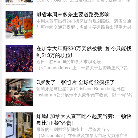
用加密货币钱包的用户，尤其是加密货币投资者，
警惕日益猖獗的相关诈骗活动。CAFC 指出，一旦
魁省本周末多条主要道路受影响
加密货币被盗或转出，几乎不可能追 ...
本周末驾车出行的司机需提前规划路线。魁省交通
与可持续交通部提醒，多处主要道路将出现重大封
闭或交通限制，其中包括Boucherville 20号高速
（Jean-Lesage）部分路段全封闭，预计将造成拥
堵。20号高速（Boucherville ...
在加拿大年薪$30万突然被裁: 如今只能找
到$13万的职位!
近日，在Reddit的加拿大求职论坛
（r/CanadaJobs）上，一篇关于薪资断崖式下跌
的帖子引发了广泛关注和热烈讨论。发帖人
（OP）表示，自己刚被裁员，此前的年薪高达30
C罗发了一张照片 全球粉丝疯狂了
万加元，但如今重返求职市场时却无奈地发现，同
葡萄牙足球巨星C罗(Cristiano Ronaldo)近日在
类岗 ...
Instagram公开展示个人豪华跑车收藏，以一句“My
toys（我的玩具）”搭配多张照片，引发全球球迷热
议。画面中集结超过40辆来自Ferrari、Rolls-
Royce、McLaren、Bugatti等 ...
炸锅! 加拿大人直言吃不起麦当劳: 一顿快
餐比“正餐”还贵!
最近的一则财经新闻指出，尽管麦当劳
（McDonald’s）在全球及加拿大市场大力推广各