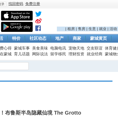
找回密码
免费注册
登
|
租房
|
售房
|
生意
|
就业
|
活动
活
特价
社区动态
地产
商家
蒙城黄页
费心得
蒙城车事
美食美味
电脑电讯
宠物天地
交友联谊
体育健
在蒙城
育儿话题
网际说法
留学移民
理财投资
就业经商
蒙城物
录
布鲁斯半岛隐藏仙境 The Grotto