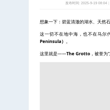
发布时间: 2025-9-19 08:04
|
想象一下：碧蓝清澈的湖水、天然
城
这一切不在地中海，也不在马尔
Peninsula）
。
这里就是——
The Grotto
，被誉为
华