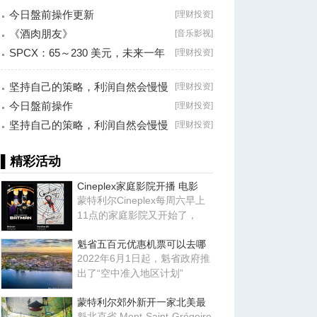
今日盤前操作更新
[
理财投资
]
《酒肉朋友》
[
音乐影视
]
SPCX：65～230 美元，未来一年
[
理财投资
]
最大的机会？
坚持自己的策略，利润自然会慢慢
[
理财投资
]
累积！
今日盤前操作
[
理财投资
]
坚持自己的策略，利润自然会慢慢
[
理财投资
]
累积！
▌精彩活动
Cineplex家庭影院开播 电影
蒙特利尔Cineplex每周六早上
11点的家庭影院又开始了，
魁省五百元优惠机票可以去哪
2022年6月1日起，魁省政府推
出了“空中准入地区计划”
蒙特利尔郊外新开一家北美最
魁北克省 Mont-Saint-Grégoire