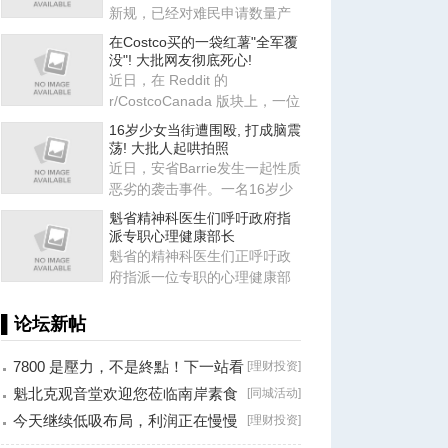
新规，已经对难民申请数量产
生了显著影响。根据最新披露
在Costco买的一袋红薯"全军覆
的
没"! 大批网友彻底死心!
近日，在 Reddit 的
r/CostcoCanada 版块上，一位
坐标渥太华的网友
16岁少女当街遭围殴, 打成脑震
（@cubiclejail）发
荡! 大批人起哄拍照
近日，安省Barrie发生一起性质
恶劣的袭击事件。一名16岁少
女在Kempenfest活动期间遭到
魁省精神科医生们呼吁政府指
派专职心理健康部长
魁省的精神科医生们正呼吁政
府指派一位专职的心理健康部
长。魁省精神科医生协会主席
表
▌论坛新帖
7800 是壓力，不是終點！下一站看
[
理财投资
]
8000？
魁北克观音堂欢迎您莅临南岸素食
[
同城活动
]
分享会！
今天继续低吸布局，利润正在慢慢
[
理财投资
]
兑现！