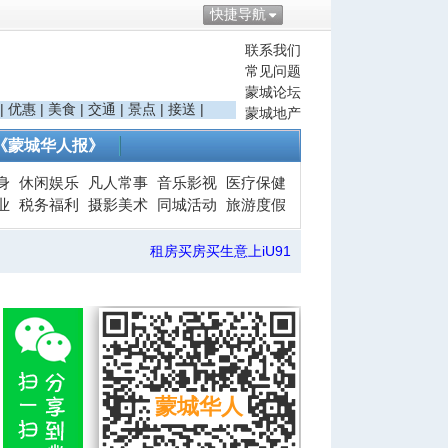
快捷导航
联系我们
常见问题
蒙城论坛
|
优惠
|
美食
|
交通
|
景点
|
接送
|
蒙城地产
《蒙城华人报》
身
休闲娱乐
凡人常事
音乐影视
医疗保健
业
税务福利
摄影美术
同城活动
旅游度假
租房买房买生意上iU91