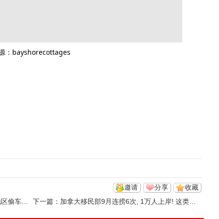
：bayshorecottages
邀请
分享
收藏
指控 ...
下一篇：
加拿大移民部9月连捞6次, 1万人上岸! 这类职业今年首次获邀!