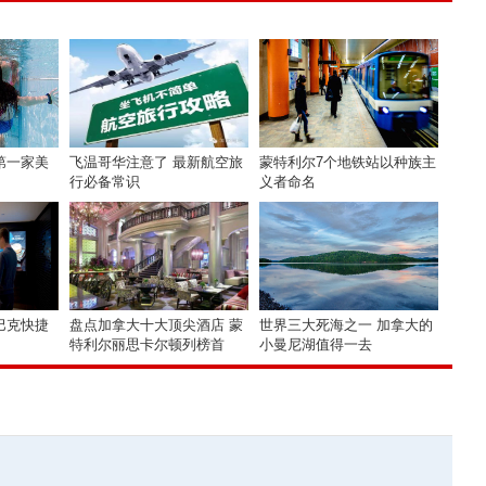
第一家美
飞温哥华注意了 最新航空旅
蒙特利尔7个地铁站以种族主
行必备常识
义者命名
巴克快捷
盘点加拿大十大顶尖酒店 蒙
世界三大死海之一 加拿大的
特利尔丽思卡尔顿列榜首
小曼尼湖值得一去