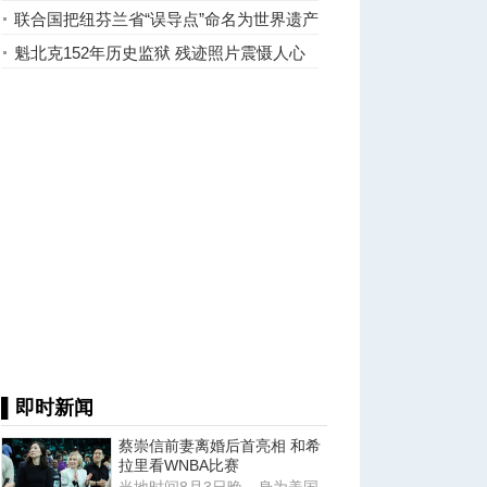
去过几个？
联合国把纽芬兰省“误导点”命名为世界遗产
魁北克152年历史监狱 残迹照片震慑人心
▌即时新闻
蔡崇信前妻离婚后首亮相 和希
拉里看WNBA比赛