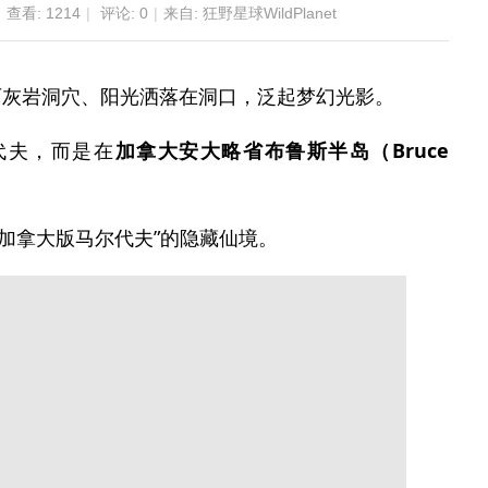
查看:
1214
|
评论: 0
|
来自: 狂野星球WildPlanet
石灰岩洞穴、阳光洒落在洞口，泛起梦幻光影。
代夫，而是在
加拿大安大略省布鲁斯半岛（Bruce
“加拿大版马尔代夫”的隐藏仙境。