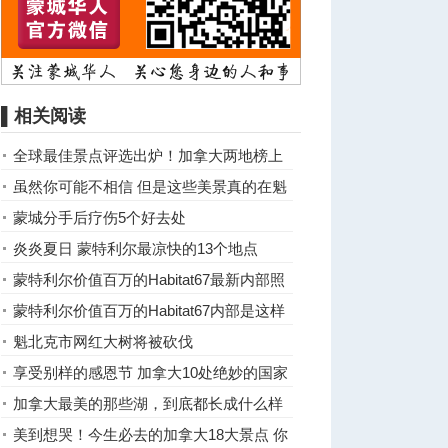
▌相关阅读
全球最佳景点评选出炉！加拿大两地榜上
有名
虽然你可能不相信 但是这些美景真的在魁
省！！
蒙城分手后疗伤5个好去处
炎炎夏日 蒙特利尔最凉快的13个地点
蒙特利尔价值百万的Habitat67最新内部照
片
蒙特利尔价值百万的Habitat67内部是这样
的！
魁北克市网红大树将被砍伐
享受别样的感恩节 加拿大10处绝妙的国家
公园和历史遗址
加拿大最美的那些湖，到底都长成什么样
子？
美到想哭！今生必去的加拿大18大景点 你