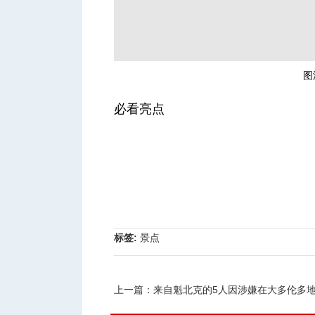
图源
必看亮点
标签:
景点
上一篇：
来自魁北克的5人因涉嫌在大多伦多地区偷车而面临逾100项