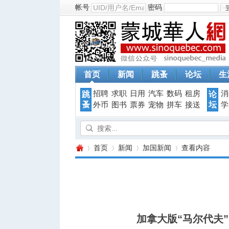
帐号
密码
首页
新闻
跳蚤
论坛
生
招聘
求职
日用
汽车
数码
租房
消
跳
论
蚤
坛
外币
图书
票券
宠物
拼车
接送
学
首页
新闻
加国新闻
查看内容
蒙
›
›
›
›
加拿大版“马尔代夫”！