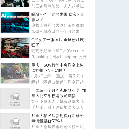
当地时间8月3日晚，身为美国
前国务卿兼前第一夫人的希拉
里·克林顿，出现在纽约巴克莱
曝AI三个可能的未来 这家公司
赢麻了
摩根士丹利（大摩）策略师团
队研究AI模型的三个可能未
来：封闭模型赢了、开放模型
C罗发了一张照片 全球粉丝疯
胜出
狂了
葡萄牙足球巨星C罗(Cristiano
Ronaldo)近日在Instagram公开
展示个人豪华跑车收藏，以
重庆一SUV行驶中突腾空上树
监控拍下"起飞"瞬间
8月5日上午，重庆一男子驾车
经过一隧道口附近时腾空而起
悬在半空中，此事引发关注。
回国玩一个月? 从JK到小学, 加
网
拿大公立学校请假避坑指
如今飞趟国内，机票动辄大几
千加币。对于许多加拿大华人
家长来说，既然要经历十几个
加拿大移民法新规实施后难民
小
申请量腰斩50%！
加拿大今年春季通过的移民法