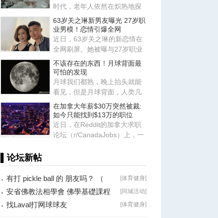
时代，老年人依然在炽热地探
索各种关系，他们鲜活的一面
63岁关之琳新男友曝光 27岁职
也
业男模！恋情引爆全网
近日，63岁关之琳的新恋情在
全网刷屏。她被曝与27岁职业
男模Johan相恋，两人有着惊
不该存在的东西！月球背面最
人
可怕的发现
月球我们都熟，晚上抬头就能
看见，但是月球背面，人类几
千年来从来没见过，因为月球
在加拿大年薪$30万突然被裁:
被
如今只能找到$13万的职位
近日，在Reddit的加拿大求职
论坛（r/CanadaJobs）上，一
篇关于薪资断崖式下跌的帖子
引
▌论坛新帖
有打 pickle ball 的 朋友吗？ （
[
体育健身
]
Brossard
安省佛教法相學會 佛學基礎課程
[
同城活动
]
（第二十八
找Laval打网球球友
[
体育健身
]