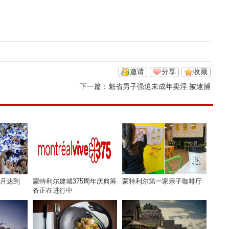
邀请
分享
收藏
下一篇：
魁省男子强迫未成年卖淫 被逮捕
7月达到
蒙特利尔建城375周年庆典筹
蒙特利尔第一家亲子咖啡厅
备正在进行中