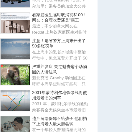
本周，代表 WestJet（总部卡
尔加里）乘务员的加拿大公共
雇员工会（CUPE）公布新合约
看家庭医生临时取消罚$100！
初
网友：合理收费还是"霸王
最近，不少加拿大网友在
Reddit 上热议家庭医生对临时
取消预约收取费用，发现如今
注意！魁省警方上周末开出了
大部
50多张罚单
在上周末的魁省水域集中整治
行动中，魁北克警方开出了 50
多张罚单，并逮捕了 3 名酒
严重并发症 去过魁省这个动物
园的人请注意
魁北克省 Granby 动物园正在
呼吁本周早些时候可能与一只
日本猕猴发生过肢体接触的游
2031年蒙特利尔地铁绿线将使
客
用最老旧的列车
2031 年，蒙特利尔绿线的通勤
乘客将全天候乘坐本市最老旧
的地铁列车，因为蒙特利尔交
遗产留给保姆不给孩子 他们拍
下上海老人最大胆尝试
在一个年轻人普遍情感无能的