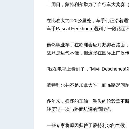
上周日，蒙特利尔举办了自行车大奖赛（Gran
在比赛大约120公里处，车手们正沿着通往
人
车手Pascal Eenkhoorn遇到了
虽然职业车手在欧洲会应对鹅卵石路面
故只是运气不佳，但这张在国际上广泛
“我在电视上看到了，”Mivil Desch
网
蒙特利尔并不是加拿大唯一面临路况问题
多年来，损坏的车轴、丢失的轮毂盖不
经历过一次与路面坑洞的“遭遇”。
一些专家将原因归咎于蒙特利尔的气候