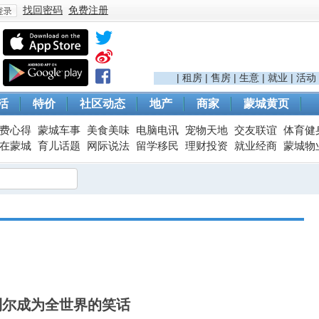
找回密码
免费注册
登
|
租房
|
售房
|
生意
|
就业
|
活动
活
特价
社区动态
地产
商家
蒙城黄页
费心得
蒙城车事
美食美味
电脑电讯
宠物天地
交友联谊
体育健
在蒙城
育儿话题
网际说法
留学移民
理财投资
就业经商
蒙城物
录
利尔成为全世界的笑话