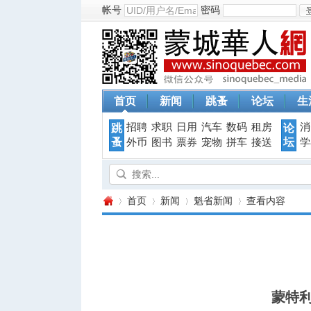
帐号
密码
首页
新闻
跳蚤
论坛
生
招聘
求职
日用
汽车
数码
租房
消
跳
论
蚤
坛
外币
图书
票券
宠物
拼车
接送
学
首页
新闻
魁省新闻
查看内容
蒙
›
›
›
›
蒙特