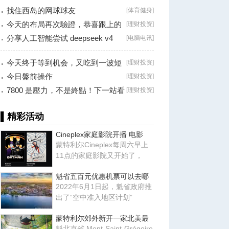
找住西岛的网球球友
[
体育健身
]
今天的布局再次驗證，恭喜跟上的
[
理财投资
]
朋友！
分享人工智能尝试 deepseek v4
[
电脑电讯
]
falsh, 据说
今天终于等到机会，又吃到一波短
[
理财投资
]
线利润！
今日盤前操作
[
理财投资
]
7800 是壓力，不是終點！下一站看
[
理财投资
]
8000？
▌精彩活动
Cineplex家庭影院开播 电影
蒙特利尔Cineplex每周六早上
11点的家庭影院又开始了，
魁省五百元优惠机票可以去哪
2022年6月1日起，魁省政府推
出了“空中准入地区计划”
蒙特利尔郊外新开一家北美最
魁北克省 Mont-Saint-Grégoire