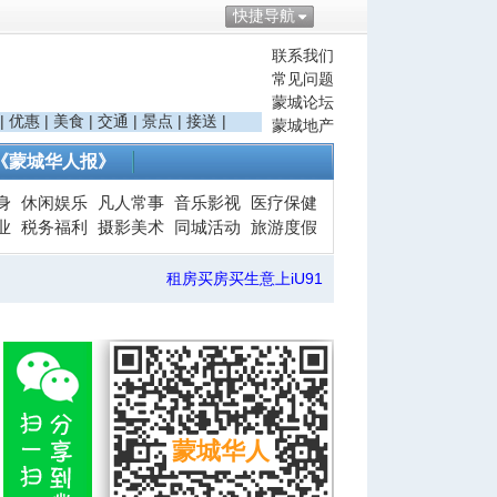
快捷导航
联系我们
常见问题
蒙城论坛
|
优惠
|
美食
|
交通
|
景点
|
接送
|
蒙城地产
《蒙城华人报》
身
休闲娱乐
凡人常事
音乐影视
医疗保健
业
税务福利
摄影美术
同城活动
旅游度假
租房买房买生意上iU91