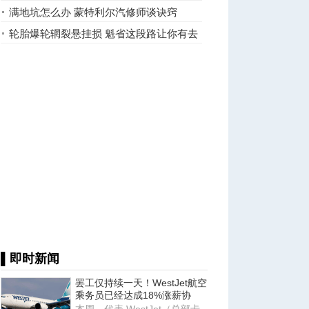
了。。。
满地坑怎么办 蒙特利尔汽修师谈诀窍
轮胎爆轮辋裂悬挂损 魁省这段路让你有去
无回
▌即时新闻
罢工仅持续一天！WestJet航空
乘务员已经达成18%涨薪协