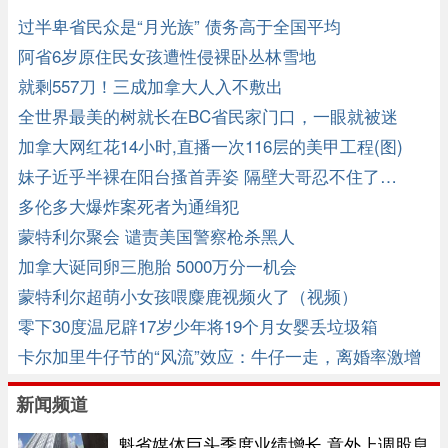
过半卑省民众是“月光族” 债务高于全国平均
阿省6岁原住民女孩遭性侵裸卧丛林雪地
就剩557刀！三成加拿大人入不敷出
全世界最美的树就长在BC省民家门口，一眼就被迷
住！
加拿大网红花14小时,直播一次116层的美甲工程(图)
妹子近乎半裸在阳台搔首弄姿 隔壁大哥忍不住了…
多伦多大爆炸案死者为通缉犯
蒙特利尔聚会 谴责美国警察枪杀黑人
加拿大诞同卵三胞胎 5000万分一机会
蒙特利尔超萌小女孩喂麋鹿视频火了（视频）
零下30度温尼辟17岁少年将19个月女婴丢垃圾箱
卡尔加里牛仔节的“风流”效应：牛仔一走，离婚率激增
新闻频道
魁省媒体巨头季度业绩增长 意外上调股息