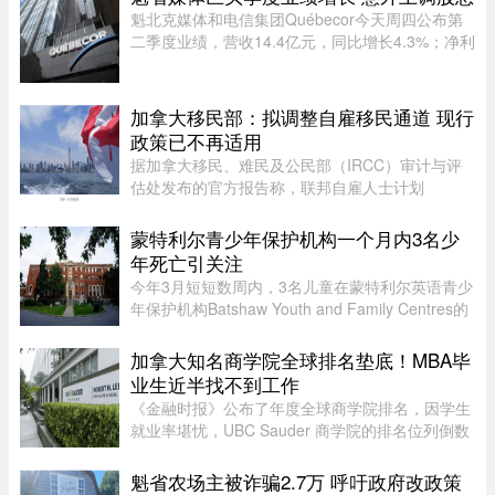
魁北克媒体和电信集团Québecor今天周四公布第
二季度业绩，营收14.4亿元，同比增长4.3%；净利
润2.709亿元，同比增长24.4%。其中，电信业务
（Vidéotron、Freedom Mobile和Fizz）收入增长
4%至12.3亿元，过去一年新增2 ...
加拿大移民部：拟调整自雇移民通道 现行
政策已不再适用
据加拿大移民、难民及公民部（IRCC）审计与评
估处发布的官方报告称，联邦自雇人士计划
（SEPP）一直受到严重积压、高拒签率和长时间
处理周期的困扰，主要原因是该计划“项目目标不
蒙特利尔青少年保护机构一个月内3名少
明确，资格标准过于宽泛”。SEPP 是 ...
年死亡引关注
今年3月短短数周内，3名儿童在蒙特利尔英语青少
年保护机构Batshaw Youth and Family Centres的
照护或监管期间死亡。魁北克验尸官办公室已证实
这3起未成年人死亡事件，并表示目前全部仍在调
加拿大知名商学院全球排名垫底！MBA毕
查之中。 ...
业生近半找不到工作
《金融时报》公布了年度全球商学院排名，因学生
就业率堪忧，UBC Sauder 商学院的排名位列倒数
第二。一项针对近期 MBA 毕业生的调查显示，仅
有 53% 的人表示毕业三个月内找到工作。图片：
魁省农场主被诈骗2.7万 呼吁政府改政策