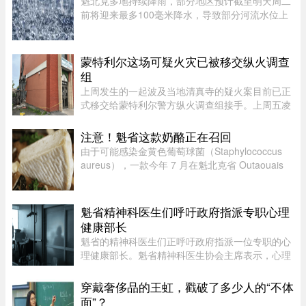
魁北克多地持续降雨，部分地区预计截至明天周二
前将迎来最多100毫米降水，导致部分河流水位上
升。据MétéoMédia报道，建筑假期最后一天的大
雨已造成部分地区积水。Saguenay–Lac-Saint-
Jean地区的Chicoutimi河和au ...
蒙特利尔这场可疑火灾已被移交纵火调查
组
上周发生的一起波及当地清真寺的疑火案目前已正
式移交给蒙特利尔警方纵火调查组接手。上周五凌
晨 2 点左右，约 50 名消防员接报赶往蒙特利尔
Côte-des-Neiges–Notre-Dame-de-Grâce 区的
注意！魁省这款奶酪正在召回
Courtrai Avenue，停在两 ...
由于可能感染金黄色葡萄球菌（Staphylococcus
aureus），一款今年 7 月在魁北克省 Outaouais
地区出售的奶酪已被紧急召回。魁省农业、渔业及
食品部（MAPAQ）于周一发布召回公告，受影响
的产品为 2026 年 7 月 9 日至 ...
魁省精神科医生们呼吁政府指派专职心理
健康部长
魁省的精神科医生们正呼吁政府指派一位专职的心
理健康部长。魁省精神科医生协会主席表示，心理
健康部长有助于统筹协调政府各部门的行动，并确
保心理健康问题在选举周期之后依然能被列为优先
穿戴奢侈品的王虹，戳破了多少人的“不体
事项。在蒙特利尔无家可归 ...
面”？