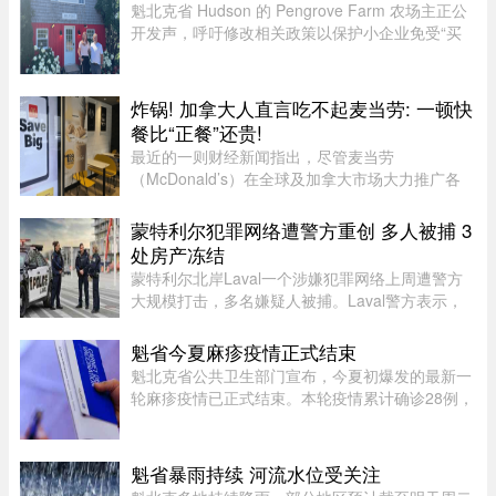
RICHARD LAM /PNG在今年的 MB ...
魁北克省 Hudson 的 Pengrove Farm 农场主正公
开发声，呼吁修改相关政策以保护小企业免受“买
家诈骗”，他们因一家诈骗性质的餐饮公司而损失
了价值 2.7 万元的货品。今年 4 月，由 Alana
Cosgrove 和 Matt Penney 夫 ...
炸锅! 加拿大人直言吃不起麦当劳: 一顿快
餐比“正餐”还贵!
最近的一则财经新闻指出，尽管麦当劳
（McDonald’s）在全球及加拿大市场大力推广各
类“超值套餐”（Value Meals），但其销售额增长速
度依然出现了明显的放缓。图片来源：Global
蒙特利尔犯罪网络遭警方重创 多人被捕 3
News这一现象在加拿大知名社区论坛 r/ ...
处房产冻结
蒙特利尔北岸Laval一个涉嫌犯罪网络上周遭警方
大规模打击，多名嫌疑人被捕。Laval警方表示，
此次行动缴获大量资产，使目标犯罪组织损失数百
万元，直接切断了其资金来源，充分展现警方瓦解
魁省今夏麻疹疫情正式结束
犯罪网络的能力。警方介绍， ...
魁北克省公共卫生部门宣布，今夏初爆发的最新一
轮麻疹疫情已正式结束。本轮疫情累计确诊28例，
显示病毒传播范围较为有限。根据规定，每出现一
例麻疹病例，公共卫生部门都会展开调查，追踪感
染源，并通知可能接触病毒 ...
魁省暴雨持续 河流水位受关注