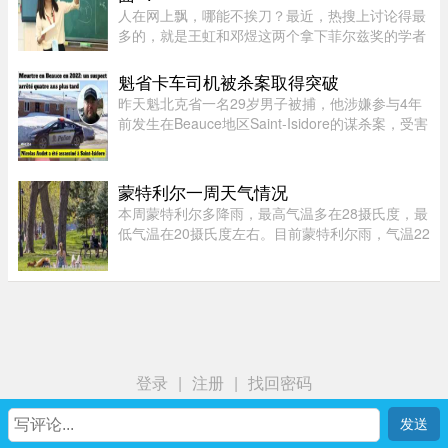
人在网上飘，哪能不挨刀？最近，热搜上讨论得最
多的，就是王虹和邓煜这两个拿下菲尔兹奖的学者
了。谁都知道这个奖项的含金量，一时间，所有中
国人都觉得脸上有光，与有荣焉。尤其是王虹，作
魁省卡车司机被杀案取得突破
为一个女性，她硬生生啃下 ...
昨天魁北克省一名29岁男子被捕，他涉嫌参与4年
前发生在Beauce地区Saint-Isidore的谋杀案，受害
者Nicolas Audet于2022年被杀。魁北克省警
（SQ）清晨在Saint-Bernard的住所内逮捕了嫌疑
人étienne Gourde。Gourde将在 ...
蒙特利尔一周天气情况
本周蒙特利尔多降雨，最高气温多在28摄氏度，最
低气温在20摄氏度左右。目前蒙特利尔雨，气温22
摄氏度，体感26度；今天下午气温25摄氏度，体感
34，有雷暴风险；夜间最低20摄氏度。今天蒙特利
尔空气质量优，紫外线指数 ...
登录
|
注册
|
找回密码
首页
我
社区
生活