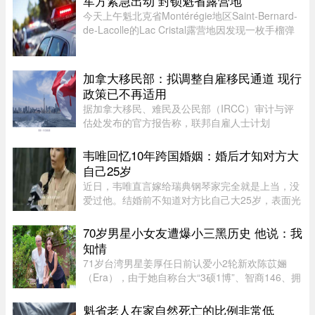
军方紧急出动 封锁魁省露营地
的12张假身份证。据《国 ...
今天上午魁北克省Montérégie地区Saint-Bernard-
de-Lacolle的Lac Cristal露营地因发现一枚手榴弹
而发布炸弹警报。魁省省警（SQ）发言人Louis-
Philippe Ruel表示，这枚手榴弹看起来已经有多年
历史，目前对露营者没有 ...
加拿大移民部：拟调整自雇移民通道 现行
政策已不再适用
据加拿大移民、难民及公民部（IRCC）审计与评
估处发布的官方报告称，联邦自雇人士计划
（SEPP）一直受到严重积压、高拒签率和长时间
处理周期的困扰，主要原因是该计划“项目目标不
韦唯回忆10年跨国婚姻：婚后才知对方大
明确，资格标准过于宽泛”。SEPP 是 ...
自己25岁
近日，韦唯直言嫁给瑞典钢琴家完全就是上当，没
爱过他。结婚前不知道对方比自己大25岁，表面光
鲜的10年婚姻藏着控制和暴力。目前，前夫已去
世，自己独自抚养三个儿子。韦唯，原名张菊霞，
70岁男星小女友遭爆小三黑历史 他说：我
壮族，1963年9月28日出生于 ...
知情
71岁台湾男星姜厚任日前认爱小2轮新欢陈苡㛤
（Era），由于她自称台大“3硕1博”、智商146、拥
5家公司，曾在美国高科技产业工作18年，且具通
灵异能，3岁就认出姜厚任，时隔39年“重逢”，彼
魁省老人在家自然死亡的比例非常低