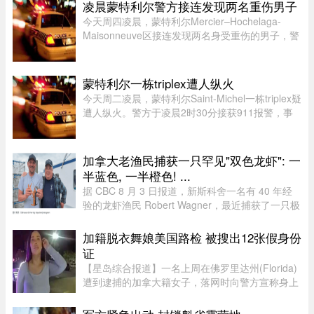
Yannick Potvin驾驶踏板车行驶在Sai ...
凌晨蒙特利尔警方接连发现两名重伤男子
今天周四凌晨，蒙特利尔Mercier–Hochelaga-
Maisonneuve区接连发现两名身受重伤的男子，警
方目前正在调查事件经过。蒙特利尔警方
（SPVM）表示，尚无法确认两人受伤的具体原
因，也不确定是否涉及武器。警方发言人Flor ...
蒙特利尔一栋triplex遭人纵火
今天周二凌晨，蒙特利尔Saint-Michel一栋triplex疑
遭人纵火。警方于凌晨2时30分接获911报警，事
发地点位于10e Avenue与Legendre街交界处。消
防员赶到时，火势已自行熄灭。警方表示，现场发
现了助燃物，初步调查显示 ...
加拿大老渔民捕获一只罕见"双色龙虾": 一
半蓝色, 一半橙色! ...
据 CBC 8 月 3 日报道，新斯科舍一名有 40 年经
验的龙虾渔民 Robert Wagner，最近捕获了一只极
为罕见的龙虾。这只龙虾从头到尾一边是蓝色，一
边是橙色，颜色分界极为分明。Wagner 表示：“我
加籍脱衣舞娘美国路检 被搜出12张假身份
当时只说了句‘哇！我这 ...
证
【星岛综合报道】一名上周在佛罗里达州(Florida)
遭到逮捕的加拿大籍女子，落网时向警方宣称身上
没有携带任何身份证件，此话虽然不假，但她隐瞒
了更惊人的内幕，据称警方其后在她后车箱里发现