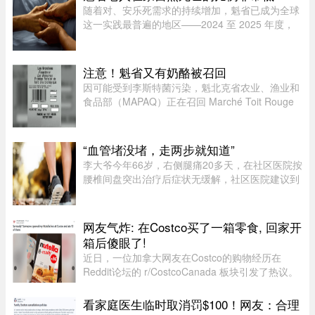
此有七世情缘，离奇的相恋 ...
随着对、安乐死需求的持续增加，魁省已成为全球
这一实践最普遍的地区——2024 至 2025 年度，
安乐死占到了全省死亡总人数的 7.9%。然而，一
位资深的姑息治疗医生指出，在让老人能够在家里
尊严离世这方面，魁省的表现 ...
注意！魁省又有奶酪被召回
因可能受到李斯特菌污染，魁北克省农业、渔业和
食品部（MAPAQ）正在召回 Marché Toit Rouge
Inc.（地址：Repentigny 地区 160 Brien Blvd.）售
出的“Les Grondines”奶酪。受影响的产品为 2026
年 7 月 6 日至 16 ...
“血管堵没堵，走两步就知道”
李大爷今年66岁，右侧腿痛20多天，在社区医院按
腰椎间盘突出治疗后症状无缓解，社区医院建议到
三甲医院血管外科进一步检查。门诊查体发现李大
爷的双侧股动脉搏动良好，但右侧腘动脉（大腿后
侧）、胫后动脉（小腿后侧 ...
网友气炸: 在Costco买了一箱零食, 回家开
箱后傻眼了!
近日，一位加拿大网友在Costco的购物经历在
Reddit论坛的 r/CostcoCanada 板块引发了热议。
这位网友兴冲冲地买了一箱心爱的巧克力零食，结
果回家一开箱，血压直接飙升——里面的零食居然
看家庭医生临时取消罚$100！网友：合理
凭空消失了近三分之一！图片来 ...