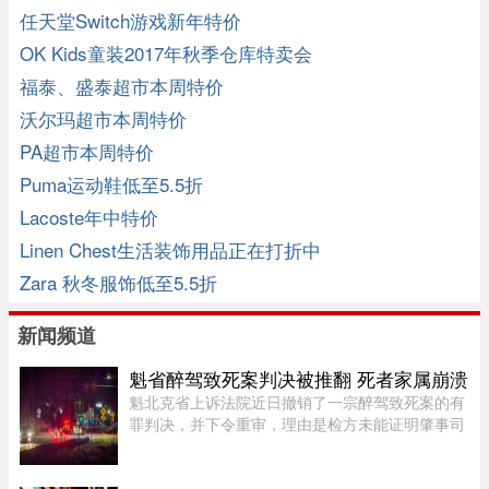
任天堂Switch游戏新年特价
OK Kids童装2017年秋季仓库特卖会
福泰、盛泰超市本周特价
沃尔玛超市本周特价
PA超市本周特价
Puma运动鞋低至5.5折
Lacoste年中特价
Linen Chest生活装饰用品正在打折中
Zara 秋冬服饰低至5.5折
新闻频道
魁省醉驾致死案判决被推翻 死者家属崩溃
魁北克省上诉法院近日撤销了一宗醉驾致死案的有
罪判决，并下令重审，理由是检方未能证明肇事司
机的醉酒状态与致命车祸存在足够直接的因果关
系。事故发生于2020年8月27日晚，43岁的