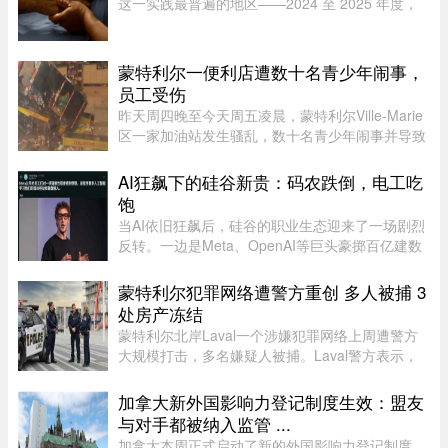
这一实践最普遍的地区——2024 至 2025 年度，
安乐死占到了全省死亡总人数的 7.9%。然而，一
位资深的姑息治疗医生指出，在让老人能够在家里
尊严离世这方面，魁省的表现 ...
蒙特利尔一便利店遭数十名青少年闹事，
员工受伤
昨天周四晚至今天周五凌晨，蒙特利尔Ville-Marie
区一家加油站发生骚乱，数十名青少年闹事并导致
一名员工受伤。当晚也是La Ronde举办的“魁北克
国际烟花节”（International des feux Loto-
AI狂飙下的硅谷新贵：码农跌倒，电工吃
Québec）本季最后一场活动 ...
饱
当AI依旧狂飙后，硅谷的职业生态迎来了一场剧烈
反转。一边是Meta、OpenAI等巨头豪掷百亿建数
据中心，开出百万年薪疯抢电工，甚至自办技校批
量培养技工；一边是大厂白领接连发起抗议，担忧
蒙特利尔犯罪网络遭警方重创 多人被捕 3
AI迭代吞噬自身岗位。曾经站 ...
处房产冻结
蒙特利尔北岸Laval一个涉嫌犯罪网络上周遭警方
大规模打击，多名嫌疑人被捕。Laval警方表示，
此次行动缴获大量资产，使目标犯罪组织损失数百
万元，直接切断了其资金来源，充分展现警方瓦解
加拿大新外国影响力登记制度生效：盟友
犯罪网络的能力。警方介绍， ...
与对手都被纳入监管 ...
加拿大本周正式启动了新的外国影响力登记制度。