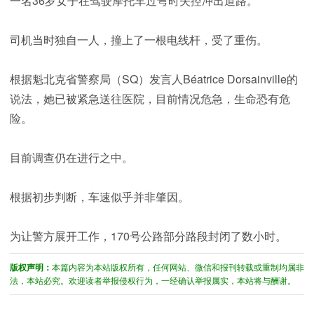
一名36岁女子在驾驶摩托车过弯时失控冲出道路。
司机当时独自一人，撞上了一根电线杆，受了重伤。
根据魁北克省警察局（SQ）发言人Béatrice Dorsainville的
说法，她已被紧急送往医院，目前情况危急，生命恐有危
险。
目前调查仍在进行之中。
根据初步判断，车速似乎并非肇因。
为让警方展开工作，170号公路部分路段封闭了数小时。
版权声明：
本篇内容为本站版权所有，任何网站、微信和报刊转载或重制均属非
法，本站必究。欢迎读者举报侵权行为，一经确认举报属实，本站将与酬谢。