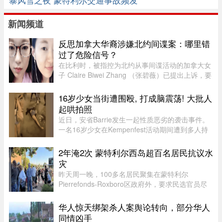
新闻频道
反思加拿大华裔涉嫌北约间谍案：哪里错
过了危险信号？
在比利时，被指控为北约从事间谍活动的加拿大女
子 Claire Biwei Zhang （张碧薇）已提出上诉，要
求获准在审判前获释。与此同时，加拿大政府正紧
急调查其安全审查程序，以查明外国势力可能是如
16岁少女当街遭围殴, 打成脑震荡! 大批人
何渗透进入政府体系的。 ...
起哄拍照
近日，安省Barrie发生一起性质恶劣的袭击事件。
一名16岁少女在Kempenfest活动期间遭到多人持
续攻击，直至失去意识。更令人震惊的是，现场大
批年轻人围观、起哄和拍摄，却迟迟没有人上前制
2年淹2次 蒙特利尔西岛超百名居民抗议水
止。据CTV新闻报道，事件发 ...
灾
昨天周一晚，100多名居民聚集在蒙特利尔
Pierrefonds-Roxboro区政府外，要求民选官员尽
快采取行动。这是自今年6月西岛数百户住宅遭洪
水侵袭以来，该区举行的首次市政委员会会议。居
华人惊天绑架杀人案舆论转向，部分华人
民表示，自己已经花费数万甚至数十 ...
同情凶手