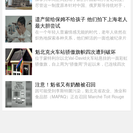
尽管这一制度原本针对中国、俄罗斯等传统对手，
但实际上，美国等加拿大最亲密的盟友也被纳入监
管。该制度在立法通过两年后启动实施，旨在通过
遗产留给保姆不给孩子 他们拍下上海老人
要求相关活动公开申报、设 ...
最大胆尝试
在一个年轻人普遍情感无能的时代，老年人依然在
炽热地探索各种关系，他们鲜活的一面也被纪录片
的镜头拍下来。但除了吸引各路网络判官的遗产分
配和情感纠纷片段，《前浪》系列在做的其实是激
魁北克火车站骄傲旗帜四次遭到破坏
发大众重新审视每个人都将 ...
位于蒙特利尔以北Val-David火车站悬挂的一面彩虹
骄傲旗，自上周为“骄傲周”升起以来，已连续四次
遭到人为破坏。彩虹旗于7月27日首次悬挂，随后
接连被毁、被扯下焚烧，市政府数次重新安装，8
月5日还加装了监控摄像头 ...
注意！魁省又有奶酪被召回
因可能受到李斯特菌污染，魁北克省农业、渔业和
食品部（MAPAQ）正在召回 Marché Toit Rouge
Inc.（地址：Repentigny 地区 160 Brien Blvd.）售
出的“Les Grondines”奶酪。受影响的产品为 2026
年 7 月 6 日至 16 ...