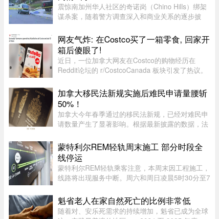
震惊南加州华人社区的奇诺岗（Chino Hills）绑架
谋杀案，随着警方调查深入和商业关系的逐步披
露，再加上熟悉彼此的华人“小道消息”，在华人圈
中的舆论风向开始出现微妙变化。部分华人社区成
网友气炸: 在Costco买了一箱零食, 回家开
员开始对已遭警方击毙的 ...
箱后傻眼了!
近日，一位加拿大网友在Costco的购物经历在
Reddit论坛的 r/CostcoCanada 板块引发了热议。
这位网友兴冲冲地买了一箱心爱的巧克力零食，结
果回家一开箱，血压直接飙升——里面的零食居然
加拿大移民法新规实施后难民申请量腰斩
凭空消失了近三分之一！图片来 ...
50%！
加拿大今年春季通过的移民法新规，已经对难民申
请数量产生了显著影响。根据最新披露的数据，法
案生效后三个月内，全国仅接获 1.37 万宗难民申
请，较去年同期的 2.78 万宗减少近一半。新法生
蒙特利尔REM轻轨周末施工 部分时段全
效，难民通道收紧今年 3 ...
线停运
蒙特利尔REM轻轨乘客注意，本周末因工程施工，
线路将出现服务中断。周六和周日凌晨5时30分至7
时30分，REM全线暂停服务；其中Anse-à-l’Orme
至Bois-Franc路段停运时间将持续至上午10时。
魁省老人在家自然死亡的比例非常低
REM将安排接驳巴士连接受影响 ...
随着对、安乐死需求的持续增加，魁省已成为全球