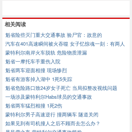
相关阅读
魁省险些灭门重大交通事故 验尸官：故意的
汽车在401高速瞬间被火吞噬 女子忆惊魂一刻：有两人
跑来
蒙特利尔南岸火车脱轨 危险物质泄漏
魁省一摩托车手重伤入院
魁省两车迎面相撞 现场惨烈
魁省有游客掉入湖中 1死5失踪
魁省危险路口致24岁女子死亡 当局拟整改视线问题
一场涉及蒙特利尔Habs球员的交通事故
魁省两车猛烈相撞 1死2伤
蒙特利尔男子高速逆行 撞两辆车 隧道关闭
如果见到有司机撞人之后不顾而去怎么办？
暴风雪之夜 蒙特利尔交通事故频发