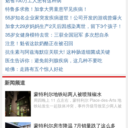
魁省100万工人患有这种病
特鲁多求救！加拿大男童患罕见疾病！
55岁知名企业家突发疾病逝世！公司开发的游戏曾爆火
加拿大29岁妈妈生产2天后因感染离世，留下3个孩子！
35岁女健身模特去世：三获全国冠军 多次想自杀
注意！魁省这款奶酪正在被召回
抗生素与阿兹海默症关联大! 这种肠道细菌成关键
医生告诉你：避免前列腺疾病，这几种不要吃
哈佛：走路有五个惊人好处
新闻频道
蒙特利尔地铁站两人被喷辣椒水
周四晚上 11 点左右，蒙特利尔 Place-des-Arts 地
铁站发生一起肢体冲突，事件升级导致至少两人被
喷辣椒水。在社交媒体上传播的视频中可以看到，
数人在使用辣椒水前发生了打斗，事发时车厢内有
多名乘客。蒙特利尔警方 ...
蒙特利尔房市降温 7月销量跌了这么多