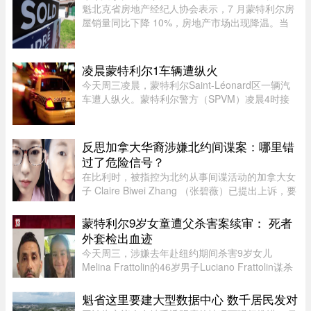
魁北克省房地产经纪人协会表示，7 月蒙特利尔房
屋销量同比下降 10%，房地产市场出现降温。当
月，蒙特利尔共录得 3,338 套住宅成交，较 2025
年 7 月的 3,709 套有所下滑。与去年同期相比，该
地区所有房屋类型以及各 ...
凌晨蒙特利尔1车辆遭纵火
今天周三凌晨，蒙特利尔Saint-Léonard区一辆汽
车遭人纵火。蒙特利尔警方（SPVM）凌晨4时接
到911报警，称Couture Boulevard靠近Larin
Street附近发生火灾。警方发言人Caroline
Chèvrefils表示，警员抵达现场时，火 ...
反思加拿大华裔涉嫌北约间谍案：哪里错
过了危险信号？
在比利时，被指控为北约从事间谍活动的加拿大女
子 Claire Biwei Zhang （张碧薇）已提出上诉，要
求获准在审判前获释。与此同时，加拿大政府正紧
急调查其安全审查程序，以查明外国势力可能是如
蒙特利尔9岁女童遭父杀害案续审： 死者
何渗透进入政府体系的。 ...
外套检出血迹
今天周三，涉嫌去年赴纽约期间杀害9岁女儿
Melina Frattolin的46岁男子Luciano Frattolin谋杀
案继续审理。Melina生前居住在蒙特利尔。
Luciano Frattolin被控二级谋杀及藏匿尸体，两项
魁省这里要建大型数据中心 数千居民发对
罪名均不认罪，自2025年7月被捕以 ...