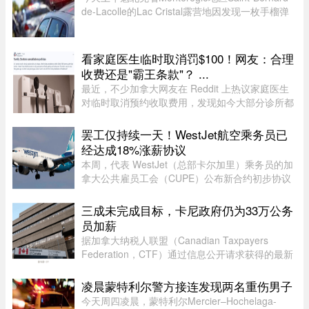
de-Lacolle的Lac Cristal露营地因发现一枚手榴弹
而发布炸弹警报。魁省省警（SQ）发言人Louis-
Philippe Ruel表示，这枚手榴弹看起来已经有多年
历史，目前对露营者没有 ...
看家庭医生临时取消罚$100！网友：合理
收费还是"霸王条款"？ ...
最近，不少加拿大网友在 Reddit 上热议家庭医生
对临时取消预约收取费用，发现如今大部分诊所都
设有“24小时内取消预约须交费”的规定，金额多在
$60至$100之间。多名网友表示，这类收费政策其
罢工仅持续一天！WestJet航空乘务员已
实已经实行十年以上，$60 ...
经达成18%涨薪协议
本周，代表 WestJet（总部卡尔加里）乘务员的加
拿大公共雇员工会（CUPE）公布新合约初步协议
内容：未来三年工资总涨幅超过 18%；新增"值勤
时段津贴"，地面工作也获补偿；休息时间增加；
三成未完成目标，卡尼政府仍为33万公务
餐食和制服津贴上调；其他一系 ...
员加薪
据加拿大纳税人联盟（Canadian Taxpayers
Federation，CTF）通过信息公开请求获得的最新
数据，联邦政府去年为超过 33.6 万名公务员加
薪。数据显示，2025 年有 78% 的联邦雇员获得了
凌晨蒙特利尔警方接连发现两名重伤男子
薪资提升，而工资下降者还不到万分 ...
今天周四凌晨，蒙特利尔Mercier–Hochelaga-