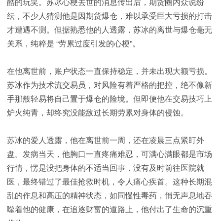
酷的玩笑。苏冰心梗去世的消息传出后，期货圈内众说纷
纭，不少人猜测他是因期货爆仓，难以承受巨大亏损的打击
才遭遇不测。但据熟悉他的人透露，苏冰的离世与爆仓毫无
关系，纯粹是 “劳累过度引发的心梗”。
在他离世前，账户状态一直保持稳定，并未出现大额亏损。
苏冰作为技术流交易员，对风险有着严格的把控，绝不像新
手那般轻易将自己置于爆仓的险境。但即便他在交易技巧上
炉火纯青，却终究没能敌过长期劳累对身体的侵蚀。
苏冰的爱人透露，他在离世前一周，还在凌晨三点紧盯外
盘。发病当天，他胸口一直疼痛难忍，可满心满眼都是市场
行情，愣是没把身体的不适当回事，没有及时前往医院就
医，最终错过了最佳抢救时机，令人痛心疾首。这种长期混
乱的作息和高压的精神状态，如同慢性毒药，悄无声息地吞
噬着他的健康，在追逐财富的道路上，他付出了生命的沉重