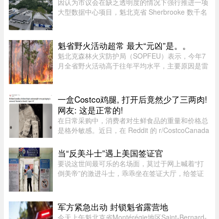
因认为市议会在缺乏透明度的情况下强行推进一项
大型数据中心项目，魁北克省 Sherbrooke 数千名
居民签署了一份反对请愿书。居民们对该项目的环
境影响和噪音问题表示担忧。他们要求开展环境评
估并举行公开辩论，同时对 ...
魁省野火活动超常 最大“元凶”是。。
魁北克森林火灾防护局（SOPFEU）表示，今年7
月全省野火活动高于往年平均水平，主要原因是雷
击频繁。在重点防火区域，7月共发生90起森林火
灾，烧毁约1675公顷森林。相比之下，近年7月平
均为66起火灾，受影响面积约111 ...
一盒Costco鸡腿, 打开后竟然少了三两肉!
网友: 这是正常的!
在日常采购中，消费者对生鲜食品的重量和价格总
是格外敏感。近日，在 Reddit 的 r/CostcoCanada
板块上，一位网友分享了自己的购物疑惑：在
Costco 购买的 Kirkland 无骨鸡腿肉，去掉包装后
当“反美斗士”遇上美国签证官
称重，竟然比标签上的重量 ...
要说这世间最可乐的名场面，莫过于网上喊着“打
倒美帝”的激进斗士，乖乖坐在签证大厅，给签证
官赔笑脸递材料。老刘最近发现，简中网上的反美
画风肉眼可见变得柔和了。往日屡见不鲜的极端反
美狠话少了许多，火药味也 ...
军方紧急出动 封锁魁省露营地
今天上午魁北克省Montérégie地区Saint-Bernard-