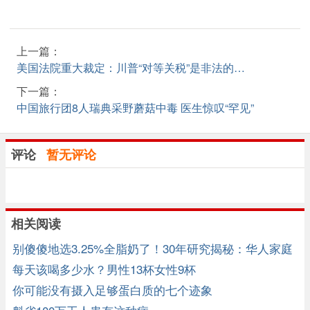
上一篇：
美国法院重大裁定：川普“对等关税”是非法的…
下一篇：
中国旅行团8人瑞典采野蘑菇中毒 医生惊叹“罕见”
评论
暂无评论
相关阅读
别傻傻地选3.25%全脂奶了！30年研究揭秘：华人家庭
牛奶怎么选 ... ...
每天该喝多少水？男性13杯女性9杯
你可能没有摄入足够蛋白质的七个迹象