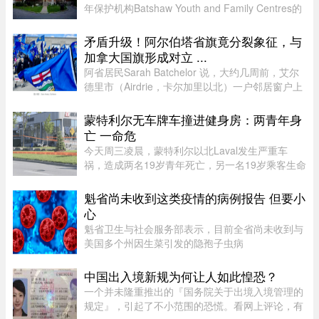
年保护机构Batshaw Youth and Family Centres的
照护或监管期间死亡。魁北克验尸官办公室已证实
这3起未成年人死亡事件，并表示目前全部仍在调
矛盾升级！阿尔伯塔省旗竟分裂象征，与
查之中。 ...
加拿大国旗形成对立 ...
阿省居民Sarah Batchelor 说，大约几周前，艾尔
德里市（Airdrie，卡尔加里以北）一户邻居窗户上
出现了一面巨大的蓝色旗帜，上面是阿省的盾徽，
从那时起一切开始发生变化。49 岁的音乐教师
蒙特利尔无车牌车撞进健身房：两青年身
Batchelor 在阿省生活了大 ...
亡 一命危
今天周三凌晨，蒙特利尔以北Laval发生严重车
祸，造成两名19岁青年死亡，另一名19岁乘客生命
垂危。据当地警方（SPL）介绍，凌晨1时20分左
右，巡警发现涉事车辆并示意停车，但车辆迅速加
魁省尚未收到这类疫情的病例报告 但要小
速逃离，警方并未展开追逐。不 ...
心
魁省卫生与社会服务部表示，目前全省尚未收到与
美国多个州因生菜引发的隐孢子虫病
（Cyclosporiasis，环孢子虫病）疫情相关的病例
报告。这种由寄生虫引起的感染主要通过受污染的
中国出入境新规为何让人如此惶恐？
食物或水传播，会导致水样腹泻、胃痉挛 ...
一个并未隆重推出的『国务院关于出境入境管理的
规定』，引起了不小范围的恐慌。看网上评论，有