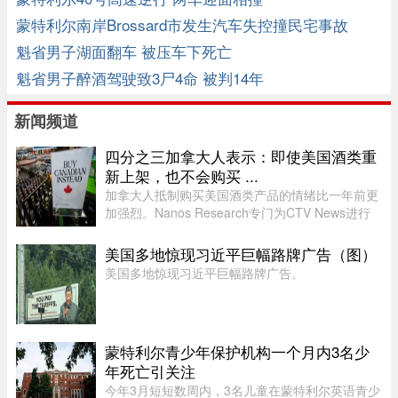
蒙特利尔南岸Brossard市发生汽车失控撞民宅事故
魁省男子湖面翻车 被压车下死亡
魁省男子醉酒驾驶致3尸4命 被判14年
新闻频道
四分之三加拿大人表示：即使美国酒类重
新上架，也不会购买 ...
加拿大人抵制购买美国酒类产品的情绪比一年前更
加强烈。Nanos Research专门为CTV News进行
的一项最新民调显示，近四分之三（74%）的加拿
大人表示，即使美国酒类重新摆上货架，他们也不
美国多地惊现习近平巨幅路牌广告（图）
太可能购买。 ...
美国多地惊现习近平巨幅路牌广告。
蒙特利尔青少年保护机构一个月内3名少
年死亡引关注
今年3月短短数周内，3名儿童在蒙特利尔英语青少