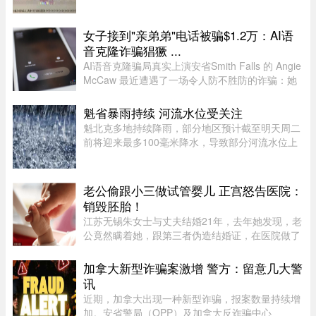
人自我宽慰，觉得跟普通人没有多大关系；有些人
则以为，这规定表面含糊，实则主观性很强，随意
性很大，是一张隐性的网， ...
女子接到"亲弟弟"电话被骗$1.2万：AI语
音克隆诈骗猖獗 ...
AI语音克隆骗局真实上演安省Smith Falls 的 Angie
McCaw 最近遭遇了一场令人防不胜防的诈骗：她
接到一通自称为弟弟 Mike 的电话，对方不仅准确
叫出了她弟弟的名字，连声音都几乎一模一
魁省暴雨持续 河流水位受关注
样。"电话那头听起来真的就是我 ...
魁北克多地持续降雨，部分地区预计截至明天周二
前将迎来最多100毫米降水，导致部分河流水位上
升。据MétéoMédia报道，建筑假期最后一天的大
雨已造成部分地区积水。Saguenay–Lac-Saint-
Jean地区的Chicoutimi河和au ...
老公偷跟小三做试管婴儿 正宫怒告医院：
销毁胚胎！
江苏无锡朱女士与丈夫结婚21年，去年她发现，老
公竟然瞒着她，跟第三者伪造结婚证，在医院做了
试管婴儿，成功培育出可移植的受精卵胚胎。女子
事后对医院、丈夫及第三者提告，要求处置涉案胚
加拿大新型诈骗案激增 警方：留意几大警
胎，案件已在日前开庭审理 ...
讯
近期，加拿大出现一种新型诈骗，报案数量持续增
加。安省警局（OPP）及加拿大反诈骗中心