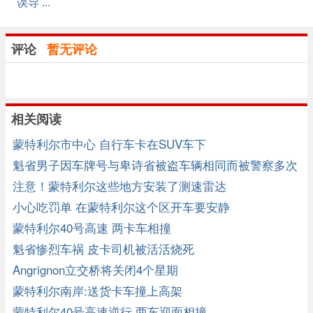
误导 ...
评论
暂无评论
相关阅读
蒙特利尔市中心 自行车卡在SUV车下
魁省男子因车牌号与卑诗省被盗车辆相同而被警察多次
拦截
注意！蒙特利尔这些地方安装了测速雷达
小心吃罚单 在蒙特利尔这个区开车要安静
蒙特利尔40号高速 两卡车相撞
魁省惨烈车祸 皮卡司机被活活烧死
Angrignon立交桥将关闭4个星期
蒙特利尔南岸:送货卡车撞上高架
蒙特利尔40号高速逆行 两车迎面相撞