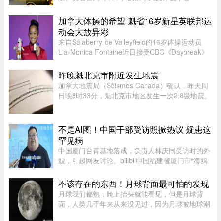
（Canadian Anti-Fraud Centre）等多个执法及政
府机构，已针对这类手法日益复杂的骗局发出警
加拿大体操的希望 魁省16岁新星英联邦运
告。加拿大四大电信公司——罗渣士 ...
动会大放异彩
来自Salaberry-de-Valleyfield的16岁体操运动员
Lia-Monica Fontaine近日接受CBC《Daybreak》
节目采访，分享了自己首次参加英联邦运动会的经
历。这位魁省年轻选手在国际舞台上表现惊艳，一
昨晚魁北克市附近发生地震
举获得4枚奖牌。Fontaine代 ...
加拿大地震局（Séismes Canada）确认，昨天周
日晚8时33分，魁北克市地区发生一次2.8级地震。
震中位于魁北克市以西南偏西约12公里处，震源深
度22.7公里。不少网友在社交媒体表示感受到震
动，形容感觉像打雷或重型车 ...
不是AI图！中国干部受访照掀热议 疑患这
罕见病
中国厦门台青基地落成，负责人林庆同受访时的外
貌，引起网友讨论。bilibil中国福建省厦门市“海鸥
台青基地”落脚翔安科技园区，负责人林庆同受访
时，异常肿大的脖子引起网友议论，被怀疑是AI特
不该存在的东西！月球背面最可怕的发现
效。不过，有认识他的 ...
月球我们都熟，晚上抬头就能看见，但是月球背
面，人类几千年来从来没见过，因为月球被地球潮
汐锁定了，永远只有一面对着地球。背面只是从地