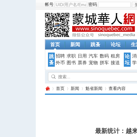
帐号
密码
首页
新闻
跳蚤
论坛
生
招聘
求职
日用
汽车
数码
租房
消
跳
论
蚤
坛
外币
图书
票券
宠物
拼车
接送
学
首页
新闻
魁省新闻
查看内容
蒙
›
›
›
›
最新统计：越