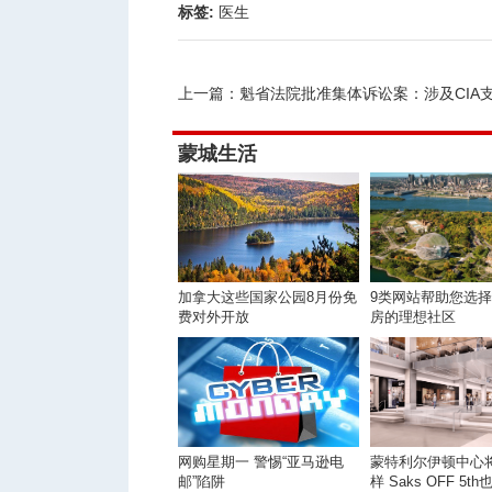
标签:
医生
上一篇：
魁省法院批准集体诉讼案：涉及CIA支持的
蒙城生活
加拿大这些国家公园8月份免
9类网站帮助您选
费对外开放
房的理想社区
网购星期一 警惕“亚马逊电
蒙特利尔伊顿中心
邮”陷阱
样 Saks OFF 5t