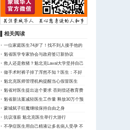
▌相关阅读
一位家庭医生74岁了！找不到人接手他的
2000名患者
魁省医学专家协会与政府签订新协议
救人还是救猪？魁北克Laval大学坚持自己
的选择
做手术时裤子掉了浑然不知？医生：不好
意思
魁北克医师管理机构提醒当心假冒医生
魁省对医生提出这个要求 否则偿还教育费
用
魁省新法案减轻医生工作量 释放30万个预
约时段
蒙城弑子狂魔继续保持自由之身
抗议涨薪 魁北克医生举行大游行
不孕症医生用自己精液让多名病人受孕 不