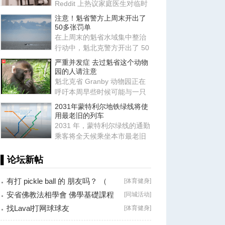
Reddit 上热议家庭医生对临时
取消预约收取费用，发现如今
注意！魁省警方上周末开出了
大部
50多张罚单
在上周末的魁省水域集中整治
行动中，魁北克警方开出了 50
多张罚单，并逮捕了 3 名酒
严重并发症 去过魁省这个动物
园的人请注意
魁北克省 Granby 动物园正在
呼吁本周早些时候可能与一只
日本猕猴发生过肢体接触的游
2031年蒙特利尔地铁绿线将使
客
用最老旧的列车
2031 年，蒙特利尔绿线的通勤
乘客将全天候乘坐本市最老旧
的地铁列车，因为蒙特利尔交
▌论坛新帖
有打 pickle ball 的 朋友吗？ （
[
体育健身
]
Brossard
安省佛教法相學會 佛學基礎課程
[
同城活动
]
（第二十八
找Laval打网球球友
[
体育健身
]