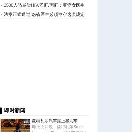
用坐牢
2500人恐感染HIV/乙肝/丙肝：亚裔女医生
关门辞职+终身禁医
法案正式通过 魁省医生必须遵守这项规定
▌即时新闻
蒙特利尔汽车撞上婴儿车
昨天周四晚，蒙特利尔Saint-