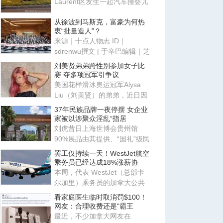
Laurent区发生一起汽车撞婴儿
车事故，一名20个月大幼童重
从徐波到马斯克，富豪为何热
衷“批量造人”？
来源｜十点人物志 ID｜
sdrenwu撰文 | 于辛巴编辑｜芝
士咸鱼、野格2026年7月，一
刘美贤弟弟跨性别参加女子比
张照片
赛 夺多项冠军引争议
美国花样滑冰奥运冠军Alysa
Liu（刘美贤）的弟弟，近日因
以跨性别身份参加女子高中体
37年民族品牌一夜停摆 女企业
家被以涉聚众淫乱“指居
刘虎昔日上海世博会贵州馆
90%展品由其提供、“国礼”级民
族手工艺的缔造者——付国艳
罢工仅持续一天！WestJet航空
乘务员已经达成18%涨薪协
本周，代表 WestJet（总部卡
尔加里）乘务员的加拿大公共
雇员工会（CUPE）公布新合约
看家庭医生临时取消罚$100！
初
网友：合理收费还是"霸王
最近，不少加拿大网友在