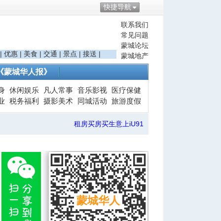
快捷导航
联系我们
常见问题
蒙城论坛
|
优惠
|
美食
|
交通
|
景点
|
接送
|
蒙城地产
《蒙城华人报》
身
休闲娱乐
凡人常事
音乐影视
医疗保健
业
税务福利
摄影美术
同城活动
旅游度假
租房买房买生意上iU91