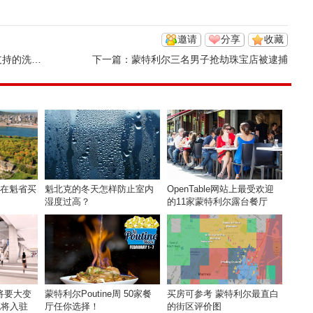
邀请
分享
收藏
洗脑实验
下一篇：
蒙特利尔三名男子抢劫珠宝店被逮捕
择在魁省买
魁北克的冬天怎样防止室内
OpenTable网站上最受欢迎
湿度过高？
的11家蒙特利尔露台餐厅
将要大变
蒙特利尔Poutine周 50家餐
买房可参考 蒙特利尔最直白
h也将入驻
厅任你选择！
的街区评价图