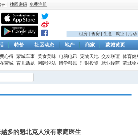
找回密码
免费注册
登
|
租房
|
售房
|
生意
|
就业
|
活动
活
特价
社区动态
地产
商家
蒙城黄页
费心得
蒙城车事
美食美味
电脑电讯
宠物天地
交友联谊
体育健
在蒙城
育儿话题
网际说法
留学移民
理财投资
就业经商
蒙城物
录
来越多的魁北克人没有家庭医生