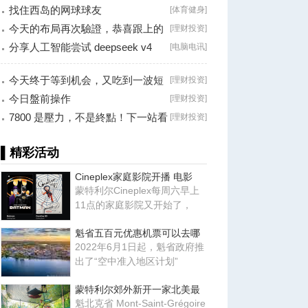
找住西岛的网球球友
[
体育健身
]
今天的布局再次驗證，恭喜跟上的
[
理财投资
]
朋友！
分享人工智能尝试 deepseek v4
[
电脑电讯
]
falsh, 据说
今天终于等到机会，又吃到一波短
[
理财投资
]
线利润！
今日盤前操作
[
理财投资
]
7800 是壓力，不是終點！下一站看
[
理财投资
]
8000？
▌精彩活动
Cineplex家庭影院开播 电影
蒙特利尔Cineplex每周六早上
11点的家庭影院又开始了，
魁省五百元优惠机票可以去哪
2022年6月1日起，魁省政府推
出了“空中准入地区计划”
蒙特利尔郊外新开一家北美最
魁北克省 Mont-Saint-Grégoire