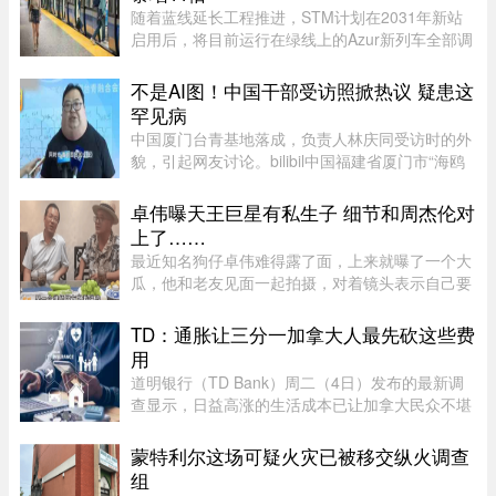
随着蓝线延长工程推进，STM计划在2031年新站
启用后，将目前运行在绿线上的Azur新列车全部调
往蓝线，以配合新线路技术要求。届时，蒙特利尔
客流量最高的绿线可能几乎全部由服役多年的MR-
不是AI图！中国干部受访照掀热议 疑患这
73老旧列车运营。Projet Montr ...
罕见病
中国厦门台青基地落成，负责人林庆同受访时的外
貌，引起网友讨论。bilibil中国福建省厦门市“海鸥
台青基地”落脚翔安科技园区，负责人林庆同受访
时，异常肿大的脖子引起网友议论，被怀疑是AI特
卓伟曝天王巨星有私生子 细节和周杰伦对
效。不过，有认识他的 ...
上了……
最近知名狗仔卓伟难得露了面，上来就曝了一个大
瓜，他和老友见面一起拍摄，对着镜头表示自己要
讲一个天王巨星私生子的故事。这里还是要强调一
下，卓伟爆料之前明确表示，故事就是故事，他手
TD：通胀让三分一加拿大人最先砍这些费
头也没有真凭实据，建议大 ...
用
道明银行（TD Bank）周二（4日）发布的最新调
查显示，日益高涨的生活成本已让加拿大民众不堪
重负，许多人正考虑缩减或取消保险计划。据
Global News报道，道明保险（TD Insurance）的
蒙特利尔这场可疑火灾已被移交纵火调查
数据指出，33%的加拿大民众为了节 ...
组