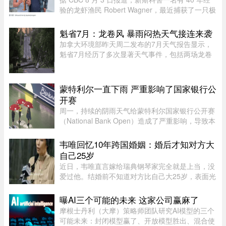
验的龙虾渔民 Robert Wagner，最近捕获了一只极
为罕见的龙虾。这只龙虾从头到尾一边是蓝色，一
边是橙色，颜色分界极为分明。Wagner 表示：“我
魁省7月：龙卷风 暴雨闷热天气接连来袭
当时只说了句‘哇！我这 ...
加拿大环境部昨天周二发布的7月天气报告显示，
魁省7月经历了多次显著天气事件，包括两场龙卷
风、强雷暴、高温闷热天气及局部暴雨。7月21日
晚，源自安大略省的两场龙卷风先后进入魁省，分
别袭击了Laurentides地区的Ha ...
蒙特利尔一直下雨 严重影响了国家银行公
开赛
周一，持续的阴雨天气给蒙特利尔国家银行公开赛
（National Bank Open）造成了严重影响，导致本
已严重积压的男子单打赛程陷入更大混乱。当地时
间上午 11 点比赛预定开始前，一场倾盆大雨让赛
韦唯回忆10年跨国婚姻：婚后才知对方大
事组委会不得不将开赛时间 ...
自己25岁
近日，韦唯直言嫁给瑞典钢琴家完全就是上当，没
爱过他。结婚前不知道对方比自己大25岁，表面光
鲜的10年婚姻藏着控制和暴力。目前，前夫已去
世，自己独自抚养三个儿子。韦唯，原名张菊霞，
曝AI三个可能的未来 这家公司赢麻了
壮族，1963年9月28日出生于 ...
摩根士丹利（大摩）策略师团队研究AI模型的三个
可能未来：封闭模型赢了、开放模型胜出、混合使