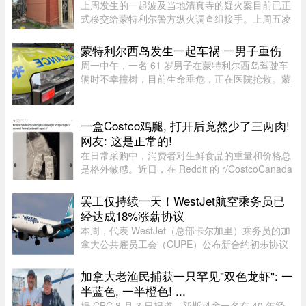
上周发生的一起波及当地清真寺的疑火案目前已正
式移交给蒙特利尔警方纵火调查组接手。上周五凌
晨 2 点左右，约 50 名消防员接报赶往蒙特利尔
Côte-des-Neiges–Notre-Dame-de-Grâce 区的
蒙特利尔西岛发生一起车祸 一男子重伤
Courtrai Avenue，停在两 ...
周一中午，一名 61 岁男子在蒙特利尔西岛驾驶车
辆时不幸撞树，目前生命垂危，正在医院抢救。蒙
特利尔警方（SPVM）透露，中午 12 点 55 分左右
接获 911 报警，称 Pointe-Claire 区的 Sources 大
道（介于 Avro 街与 Hy ...
一盒Costco鸡腿, 打开后竟然少了三两肉!
网友: 这是正常的!
在日常采购中，消费者对生鲜食品的重量和价格总
是格外敏感。近日，在 Reddit 的 r/CostcoCanada
板块上，一位网友分享了自己的购物疑惑：在
Costco 购买的 Kirkland 无骨鸡腿肉，去掉包装后
罢工仅持续一天！WestJet航空乘务员已
称重，竟然比标签上的重量 ...
经达成18%涨薪协议
本周，代表 WestJet（总部卡尔加里）乘务员的加
拿大公共雇员工会（CUPE）公布新合约初步协议
内容：未来三年工资总涨幅超过 18%；新增"值勤
时段津贴"，地面工作也获补偿；休息时间增加；
加拿大老渔民捕获一只罕见"双色龙虾": 一
餐食和制服津贴上调；其他一系 ...
半蓝色, 一半橙色! ...
据 CBC 8 月 3 日报道，新斯科舍一名有 40 年经