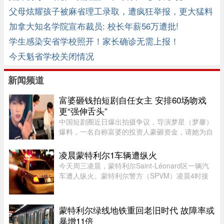
父母炫耀孩子被麻省理工录取，遭疯狂举报，更大猛料
被挖出 ...
加拿大知名学院宣布裁员: 校长年薪56万遭批!
学生感染安省学校照开！家长确诊无需上报！
今天魁省学校关闭情况
新闻频道
富婆砸钱拍短剧自任女主 安排60场吻戏
更“强伸舌头”
中国短剧圈近日爆出拍摄争议，导演梦星（梦馨）
爆料，一名自称富婆的投资人豪砸资金，请她为自
己量身打造一部50多集短剧，不仅富婆亲自担任女
主角，并亲选男主角演员，还要求剧中安排60多场
凌晨蒙特利尔1车辆遭纵火
吻戏。男主角演员钟宇飞近 ...
今天周三凌晨，蒙特利尔Saint-Léonard区一辆汽
车遭人纵火。蒙特利尔警方（SPVM）凌晨4时接
到911报警，称Couture Boulevard靠近Larin
Street附近发生火灾。警方发言人Caroline
Chèvrefils表示，警员抵达现场时，火 ...
蒙特利尔绿线地铁重回老旧时代 故障率或
暴增11倍