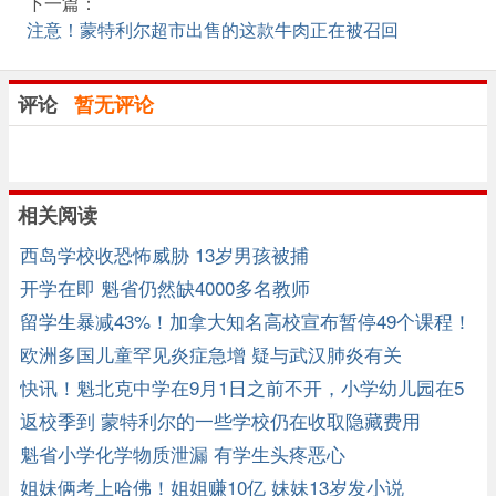
下一篇：
注意！蒙特利尔超市出售的这款牛肉正在被召回
评论
暂无评论
相关阅读
西岛学校收恐怖威胁 13岁男孩被捕
开学在即 魁省仍然缺4000多名教师
留学生暴减43%！加拿大知名高校宣布暂停49个课程！
欧洲多国儿童罕见炎症急增 疑与武汉肺炎有关
快讯！魁北克中学在9月1日之前不开，小学幼儿园在5
月重开
返校季到 蒙特利尔的一些学校仍在收取隐藏费用
魁省小学化学物质泄漏 有学生头疼恶心
姐妹俩考上哈佛！姐姐赚10亿 妹妹13岁发小说