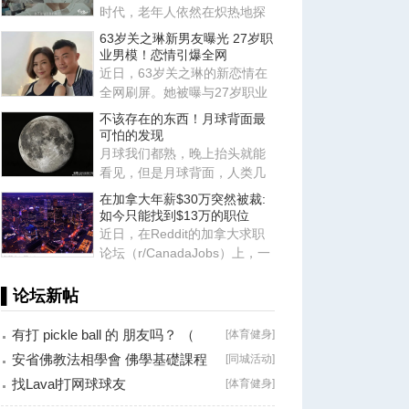
时代，老年人依然在炽热地探
索各种关系，他们鲜活的一面
63岁关之琳新男友曝光 27岁职
也
业男模！恋情引爆全网
近日，63岁关之琳的新恋情在
全网刷屏。她被曝与27岁职业
男模Johan相恋，两人有着惊
不该存在的东西！月球背面最
人
可怕的发现
月球我们都熟，晚上抬头就能
看见，但是月球背面，人类几
千年来从来没见过，因为月球
在加拿大年薪$30万突然被裁:
被
如今只能找到$13万的职位
近日，在Reddit的加拿大求职
论坛（r/CanadaJobs）上，一
篇关于薪资断崖式下跌的帖子
引
▌论坛新帖
有打 pickle ball 的 朋友吗？ （
[
体育健身
]
Brossard
安省佛教法相學會 佛學基礎課程
[
同城活动
]
（第二十八
找Laval打网球球友
[
体育健身
]