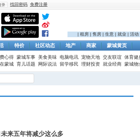
找回密码
免费注册
登
|
租房
|
售房
|
生意
|
就业
|
活动
活
特价
社区动态
地产
商家
蒙城黄页
费心得
蒙城车事
美食美味
电脑电讯
宠物天地
交友联谊
体育健
在蒙城
育儿话题
网际说法
留学移民
理财投资
就业经商
蒙城物
录
口未来五年将减少这么多