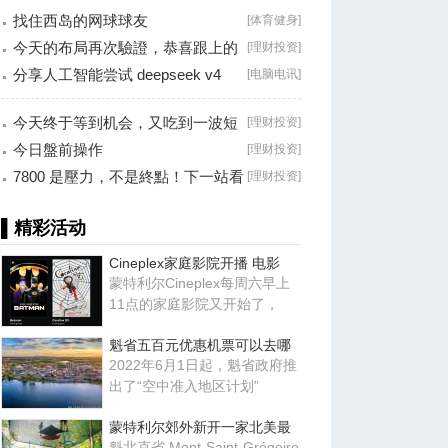
找住西岛的网球球友
[
体育健身
]
今天的布局再次驗證，恭喜跟上的
[
理财投资
]
朋友！
分享人工智能尝试 deepseek v4
[
电脑电讯
]
falsh, 据说
今天终于等到机会，又吃到一波短
[
理财投资
]
线利润！
今日盤前操作
[
理财投资
]
7800 是壓力，不是終點！下一站看
[
理财投资
]
8000？
▌精彩活动
Cineplex家庭影院开播 电影
蒙特利尔Cineplex每周六早上
11点的家庭影院又开始了，
魁省五百元优惠机票可以去哪
2022年6月1日起，魁省政府推
出了“空中准入地区计划”
蒙特利尔郊外新开一家北美最
魁北克省 Mont-Saint-Grégoire