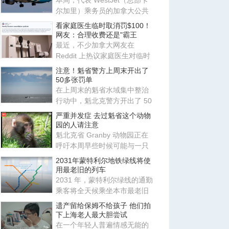
本周，代表 WestJet（总部卡
尔加里）乘务员的加拿大公共
雇员工会（CUPE）公布新合约
看家庭医生临时取消罚$100！
初
网友：合理收费还是"霸王
最近，不少加拿大网友在
Reddit 上热议家庭医生对临时
取消预约收取费用，发现如今
注意！魁省警方上周末开出了
大部
50多张罚单
在上周末的魁省水域集中整治
行动中，魁北克警方开出了 50
多张罚单，并逮捕了 3 名酒
严重并发症 去过魁省这个动物
园的人请注意
魁北克省 Granby 动物园正在
呼吁本周早些时候可能与一只
日本猕猴发生过肢体接触的游
2031年蒙特利尔地铁绿线将使
客
用最老旧的列车
2031 年，蒙特利尔绿线的通勤
乘客将全天候乘坐本市最老旧
的地铁列车，因为蒙特利尔交
遗产留给保姆不给孩子 他们拍
下上海老人最大胆尝试
在一个年轻人普遍情感无能的