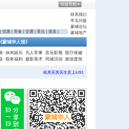
快捷导航
联系我们
常见问题
蒙城论坛
|
优惠
|
美食
|
交通
|
景点
|
接送
|
蒙城地产
《蒙城华人报》
身
休闲娱乐
凡人常事
音乐影视
医疗保健
业
税务福利
摄影美术
同城活动
旅游度假
租房买房买生意上iU91