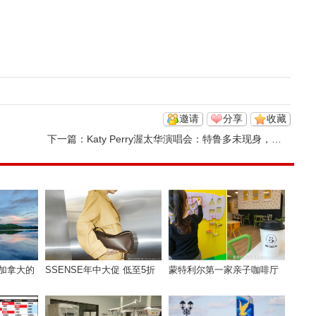
邀请
分享
收藏
下一篇：
Katy Perry渥太华演唱会：特鲁多未现身，一句话引发猜测
加拿大的
SSENSE年中大促 低至5折
蒙特利尔第一家亲子咖啡厅