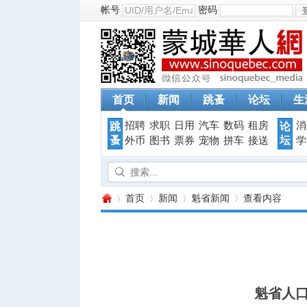
帐号
密码
首页
新闻
跳蚤
论坛
生
招聘
求职
日用
汽车
数码
租房
消
跳
论
蚤
坛
外币
图书
票券
宠物
拼车
接送
学
首页
新闻
魁省新闻
查看内容
蒙
›
›
›
›
魁省人