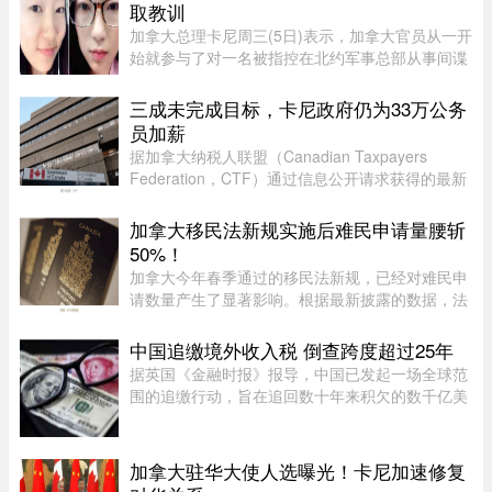
取教训
加拿大总理卡尼周三(5日)表示，加拿大官员从一开
始就参与了对一名被指控在北约军事总部从事间谍
活动的实习生的调查。据加拿大广播公司(CBC)报
道，卡尼表示加拿大应该从这类事件中汲取教训，
三成未完成目标，卡尼政府仍为33万公务
但并未明确表示加拿大正在 ...
员加薪
据加拿大纳税人联盟（Canadian Taxpayers
Federation，CTF）通过信息公开请求获得的最新
数据，联邦政府去年为超过 33.6 万名公务员加
薪。数据显示，2025 年有 78% 的联邦雇员获得了
加拿大移民法新规实施后难民申请量腰斩
薪资提升，而工资下降者还不到万分 ...
50%！
加拿大今年春季通过的移民法新规，已经对难民申
请数量产生了显著影响。根据最新披露的数据，法
案生效后三个月内，全国仅接获 1.37 万宗难民申
请，较去年同期的 2.78 万宗减少近一半。新法生
中国追缴境外收入税 倒查跨度超过25年
效，难民通道收紧今年 3 ...
据英国《金融时报》报导，中国已发起一场全球范
围的追缴行动，旨在追回数十年来积欠的数千亿美
元税款，北京方面正通过瞄准超级富豪群体，以填
补日益扩大的财政缺口。监管部门已加强了对海外
资本利得及投资的审查—— ...
加拿大驻华大使人选曝光！卡尼加速修复