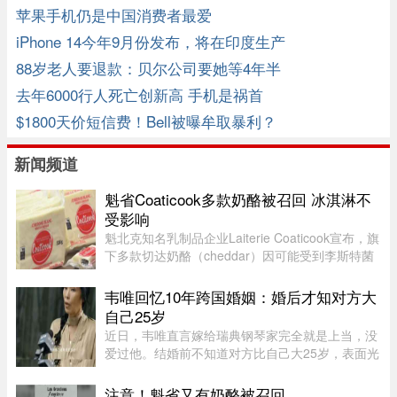
苹果手机仍是中国消费者最爱
iPhone 14今年9月份发布，将在印度生产
88岁老人要退款：贝尔公司要她等4年半
去年6000行人死亡创新高 手机是祸首
$1800天价短信费！Bell被曝牟取暴利？
新闻频道
魁省Coaticook多款奶酪被召回 冰淇淋不
受影响
魁北克知名乳制品企业Laiterie Coaticook宣布，旗
下多款切达奶酪（cheddar）因可能受到李斯特菌
污染而被召回。公司表示，问题可能仅限于一个生
产批次，初步判断为交叉污染导致。召回涉及多种
韦唯回忆10年跨国婚姻：婚后才知对方大
规格的温和切达奶酪，包 ...
自己25岁
近日，韦唯直言嫁给瑞典钢琴家完全就是上当，没
爱过他。结婚前不知道对方比自己大25岁，表面光
鲜的10年婚姻藏着控制和暴力。目前，前夫已去
世，自己独自抚养三个儿子。韦唯，原名张菊霞，
注意！魁省又有奶酪被召回