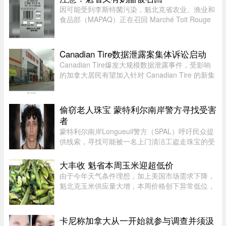
壮族，1963年9月28日出生于 ...
因可能受到李斯特菌污染，魁北克省农业、渔业和
食品部（MAPAQ）正在召回 Marché Toit Rouge
Inc.（地址：Repentigny 地区 160 Brien Blvd.）售
出的“Les Grondines”奶酪。受影响的产品为 2026
年 7 月 6 日至 16 ...
Canadian Tire数据泄露案集体诉讼启动
Canadian Tire爆发大规模数据泄露事件，受影响
的加拿大居民有望加入针对 Canadian Tire 的新集
体诉讼。7 月 24 日，KND Complex Litigation 和
Hammerco Lawyers LLP 宣布，已代表受 2025 年
数据泄露影响的 Canadian ...
偷窃老人珠宝 蒙特利尔南岸警方寻找受害
者
蒙特利尔南岸Longueuil警方（SPAL）呼吁民众提
供线索，寻找可能被一名上门清洁工盗走珠宝的受
害者。警方表示，嫌疑人涉嫌主要针对老年居民下
手。48岁的Longueuil居民Mélanie Tanguay上周
大丰收 魁省本周玉米迎超低价
四出庭，被控涉及Saint-Brun ...
由于今年天气条件理想，加上美国市场需求下降，
魁北克玉米供应量大增，本周价格创下异常低位，
让期待已久的消费者大饱口福。位于Montérégie地
区Saint-Paul-d’Abbotsford的Jardins Damaco负责
人David Côté表示， ...
卡尼称加拿大从一开始就参与调查并须汲