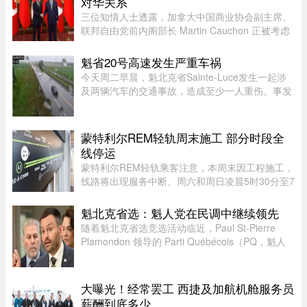
对华关系
三位知情人士透露，加拿大中国商业协会副主席、
联邦自由党前内阁部长 Martin Cauchon 正被考虑
担任渥太华驻中国大使人选。目前，加中两国正努
力修复受损的外交和经济关系。Martin Cauchon
魁省20号高速发生严重车祸
曾在让·克雷蒂安政府任司 ...
今天周二早晨，魁北克省Sainte-Luce发生一起涉
及两辆汽车的交通事故，造成至少一人重伤。事发
地点位于Rimouski以北几公里处。事故发生在上午
7时45分左右，地点为20号高速公路第635公里
处。目前事故具体原因尚未公布 ...
蒙特利尔REM轻轨周末施工 部分时段全
线停运
蒙特利尔REM轻轨乘客注意，本周末因工程施工，
线路将出现服务中断。周六和周日凌晨5时30分至7
时30分，REM全线暂停服务；其中Anse-à-l’Orme
至Bois-Franc路段停运时间将持续至上午10时。
魁北克省选：魁人党在民调中继续领先
REM将安排接驳巴士连接受影响 ...
随着魁北克省选竞选活动临近，Paul St-Pierre
Plamondon 领导的 Parti Québécois（PQ，魁人
党）继续在选民支持率中保持领先。
大曝光！经常罢工 西捷及加航机舱服务员
薪酬到底多少