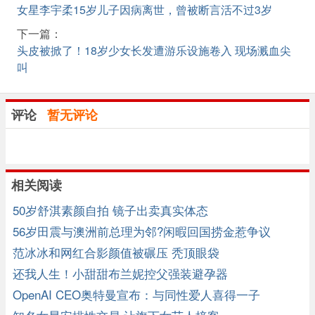
女星李宇柔15岁儿子因病离世，曾被断言活不过3岁
下一篇：
头皮被掀了！18岁少女长发遭游乐设施卷入 现场溅血尖
叫
评论
暂无评论
相关阅读
50岁舒淇素颜自拍 镜子出卖真实体态
56岁田震与澳洲前总理为邻?闲暇回国捞金惹争议
范冰冰和网红合影颜值被碾压 秃顶眼袋
还我人生！小甜甜布兰妮控父强装避孕器
OpenAI CEO奥特曼宣布：与同性爱人喜得一子