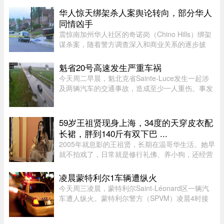
故发生在上午7点左右，受影响路段位于Saint-
华人惊天绑架杀人案舆论转向，部分华人
Alexandre街与Calixa-Lavallé ...
同情凶手
震惊南加州华人社区的奇诺岗（Chino Hills）绑架
谋杀案，随着警方调查深入和商业关系的逐步披
露，再加上熟悉彼此的华人“小道消息”，在华人圈
中的舆论风向开始出现微妙变化。部分华人社区成
魁省20号高速发生严重车祸
员开始对已遭警方击毙的 ...
今天周二早晨，魁北克省Sainte-Luce发生一起涉
及两辆汽车的交通事故，造成至少一人重伤。事发
地点位于Rimouski以北几公里处。事故发生在上午
7时45分左右，地点为20号高速公路第635公里
处。目前事故具体原因尚未公布 ...
59岁王祖贤现身上海，34度的天穿皮衣配
长裙，胖到140斤有双下巴 ...
2005年就息影的王祖贤，长期在温哥华生活。她早
就不拍戏了，日常就是修行礼佛、养小狗，还经营
了一家艾灸馆。每次回国基本都是参加艾灸相关的
活动。8月5日，网友在上海机场偶遇王祖贤。34度
凌晨蒙特利尔1车辆遭纵火
的天气穿着皮衣外套配长裙 ...
今天周三凌晨，蒙特利尔Saint-Léonard区一辆汽
车遭人纵火。蒙特利尔警方（SPVM）凌晨4时接
到911报警，称Couture Boulevard靠近Larin
Street附近发生火灾。警方发言人Caroline