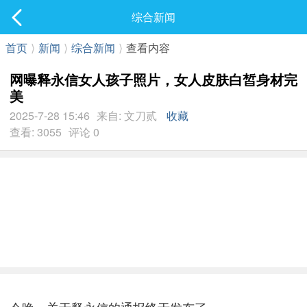
社区
综合新闻
最新发表
首页
⟩
新闻
⟩
综合新闻
⟩
查看内容
网曝释永信女人孩子照片，女人皮肤白皙身材完
美
2025-7-28 15:46
来自: 文刀贰
收藏
查看: 3055
评论 0