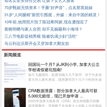
知名女星安排性交易 让旗下女艺人接客
70岁甄妮无惧资本！手撕“好声音”，点名那英姐妹
31岁“人间腿精”新照引围观，外媒：来自中国的精灵！
10年前,他用照片毁了陈冠希阿娇,现在遭报应了
黄晓明晒与家人合照 却不见杨颖和小海绵？
三八节电影促销男模 险被饥渴少妇“活吃”
马云到达沃斯开会又穿加拿大鹅女款
新闻频道
回国玩一个月? 从JK到小学, 加拿大公立
学校请假避坑指南!
如今飞趟国内，机票动辄大几千加币。对于许多加
拿大华人家长来说，既然要经历十几个小时的长途
飞行倒时差，只回去一两周绝对是“血亏”。因此，
趁着孩子还小，请假回国待上一个月，让孩子好好
CRA数据泄露：部分加拿大人最高可获
陪陪爷爷奶奶，成了不少 ...
5,000元赔偿，现已开放申请 ...
2020年加拿大税务局（CRA）发生持续数月的数
据泄露事件，导致数千名加拿大人的私人信息面临