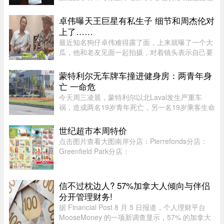
被黑客窃取的风险。如今，符合条件的加拿大人已
经可以申请赔偿。 ...
卓伟曝天王巨星有私生子 细节和周杰伦对
上了……
最近知名狗仔卓伟难得露了面，上来就曝了一个大
瓜，他和老友见面一起拍摄，对着镜头表示自己要
讲一个天王巨星私生子的故事。这里还是要强调一
下，卓伟爆料之前明确表示，故事就是故事，他手
蒙特利尔无车牌车撞进健身房：两青年身
头也没有真凭实据，建议大 ...
亡 一命危
今天周三凌晨，蒙特利尔以北Laval发生严重车
祸，造成两名19岁青年死亡，另一名19岁乘客生命
垂危。据当地警方（SPL）介绍，凌晨1时20分左
右，巡警发现涉事车辆并示意停车，但车辆迅速加
世纪超市本周特价
速逃离，警方并未展开追逐。不 ...
点击图片查看大图南岸分店：Pierrefonds分店：
Greenfield Park分店：
信不过枕边人? 57%加拿大人倾向与伴侣
分开管理财务!
据 Financial Post 8 月 5 日报道，个人理财平台
MooseMoney 的一项新调查显示，57% 的加拿大