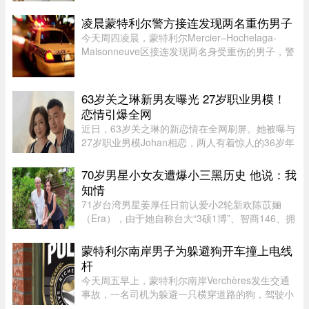
人更倾向于与伴侣完全或大部分分开管理财务。该
调查于 6 月收集了 639 名加拿大成年人的反馈，
凌晨蒙特利尔警方接连发现两名重伤男子
发现在稳定关系中，最受欢 ...
今天周四凌晨，蒙特利尔Mercier–Hochelaga-
Maisonneuve区接连发现两名身受重伤的男子，警
方目前正在调查事件经过。蒙特利尔警方
（SPVM）表示，尚无法确认两人受伤的具体原
因，也不确定是否涉及武器。警方发言人Flor ...
63岁关之琳新男友曝光 27岁职业男模！
恋情引爆全网
近日，63岁关之琳的新恋情在全网刷屏。她被曝与
27岁职业男模Johan相恋，两人有着惊人的36岁年
龄差。最有话题度的是，男方经纪人大方出面承
认，作为当事人的关之琳却始终保持沉默，既不承
70岁男星小女友遭爆小三黑历史 他说：我
认也不否认，这份淡定态度， ...
知情
71岁台湾男星姜厚任日前认爱小2轮新欢陈苡㛤
（Era），由于她自称台大“3硕1博”、智商146、拥
5家公司，曾在美国高科技产业工作18年，且具通
灵异能，3岁就认出姜厚任，时隔39年“重逢”，彼
蒙特利尔南岸男子为躲避狗开车撞上电线
此有七世情缘，离奇的相恋 ...
杆
今天周五早上，蒙特利尔南岸Verchères发生交通
事故，一名司机为躲避一只横穿道路的狗，驾驶小
型货车撞上电线杆，导致132号公路双向封闭。事