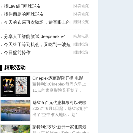
找Laval打网球球友
[
体育健身
]
找住西岛的网球球友
[
体育健身
]
今天的布局再次驗證，恭喜跟上的
[
理财投资
]
朋友！
分享人工智能尝试 deepseek v4
[
电脑电讯
]
falsh, 据说
今天终于等到机会，又吃到一波短
[
理财投资
]
线利润！
今日盤前操作
[
理财投资
]
▌精彩活动
Cineplex家庭影院开播 电影
蒙特利尔Cineplex每周六早上
11点的家庭影院又开始了，
魁省五百元优惠机票可以去哪
2022年6月1日起，魁省政府推
出了“空中准入地区计划”
蒙特利尔郊外新开一家北美最
魁北克省 Mont-Saint-Grégoire