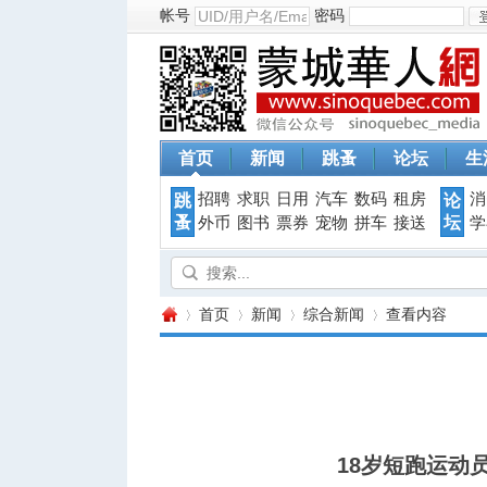
帐号
密码
首页
新闻
跳蚤
论坛
生
招聘
求职
日用
汽车
数码
租房
消
跳
论
蚤
坛
外币
图书
票券
宠物
拼车
接送
学
首页
新闻
综合新闻
查看内容
蒙
›
›
›
›
18岁短跑运动