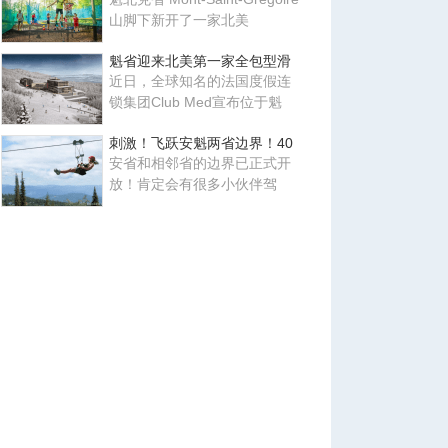
山脚下新开了一家北美
魁省迎来北美第一家全包型滑
近日，全球知名的法国度假连
锁集团Club Med宣布位于魁
刺激！飞跃安魁两省边界！40
安省和相邻省的边界已正式开
放！肯定会有很多小伙伴驾