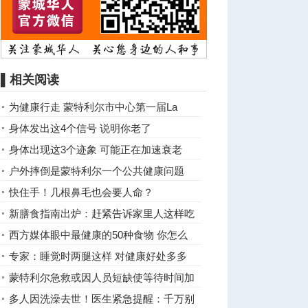
▌相关阅读
为健康行走 蒙特利尔市中心第一届La
Grande Marche
身体发出这4个信号 说明你老了
身体出现这3个迹象 可能正在加速衰老
户外摔倒是蒙特利尔一个公共健康问题
快住手！几根鼻毛也会要人命？
新膳食指南出炉：赶紧告诉家里人这样吃
才更健康
西方媒体眼中最健康的50种食物 你怎么
看？
专家：睡觉时两腿这样 对健康好处多多
蒙特利尔急救或因人员短缺使等待时间加
长
多人因洗澡去世！医生紧急提醒：千万别