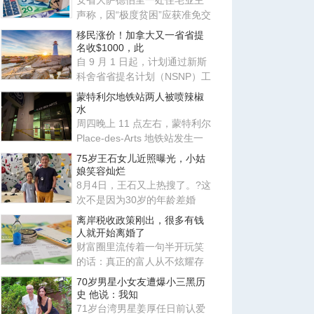
安省大萨德伯里一处住宅业主
声称，因“极度贫困”应获准免交
地税。安省评估复核委员会
移民涨价！加拿大又一省省提
名收$1000，此
自 9 月 1 日起，计划通过新斯
科舍省省提名计划（NSNP）工
作类别申请移民的外国人需缴
蒙特利尔地铁站两人被喷辣椒
水
周四晚上 11 点左右，蒙特利尔
Place-des-Arts 地铁站发生一
起肢体冲突，事件升级导致
75岁王石女儿近照曝光，小姑
娘笑容灿烂
8月4日，王石又上热搜了。?这
次不是因为30岁的年龄差婚
姻，也不是因为田朴珺又说了
离岸税收政策刚出，很多有钱
什
人就开始离婚了
财富圈里流传着一句半开玩笑
的话：真正的富人从不炫耀存
款，他们炫耀的是律师、会计
70岁男星小女友遭爆小三黑历
师
史 他说：我知
71岁台湾男星姜厚任日前认爱