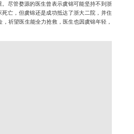
重。尽管婺源的医生曾表示虞锦可能坚持不到浙
床死亡，但虞锦还是成功抵达了浙大二院，并住
惜重金，祈望医生能全力抢救，医生也因虞锦年轻，