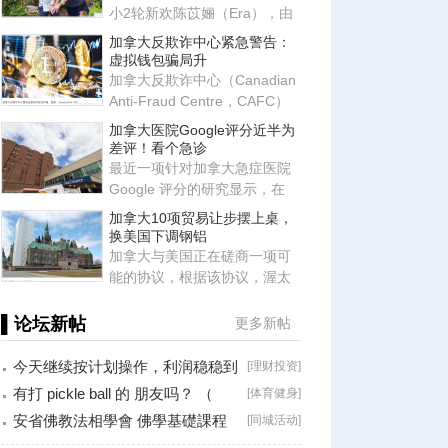
小2轮新欢陈苡㛤（Era），由
于她自称台大“3硕1博”、智商
加拿大反欺诈中心紧急警告：
虚拟钱包骗局升
加拿大反欺诈中心（Canadian
Anti-Fraud Centre，CAFC）
近日发布最新警告，提醒所有
加拿大医院Google评分近半为
使
差评！看个急诊
最近一项针对加拿大急症医院
Google 评分的研究显示，在
2017-2022 年间，研究团队共
加拿大10项贸易让步摆上桌，
换美国下调钢铝
加拿大与美国正在磋商一项可
能的协议，根据该协议，渥太
华将同意满足特朗普政府提出
的
▌论坛新帖
更多新帖
今天继续按计划操作，利润稳稳到
[
理财投资
]
手！
有打 pickle ball 的 朋友吗？ （
[
体育健身
]
Brossard
安省佛教法相學會 佛學基礎課程
[
同城活动
]
（第二十八