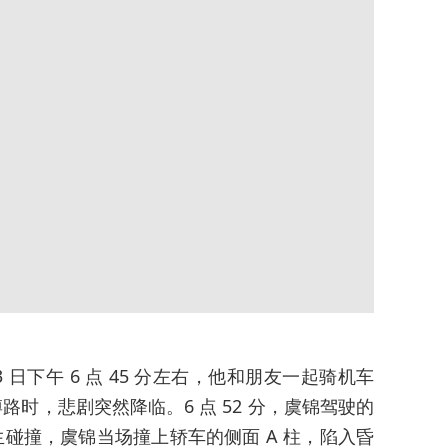
 日下午 6 点 45 分左右，他和朋友一起骑机车
时，悲剧突然降临。6 点 52 分，虞锦驾驶的
碰撞，虞锦当场撞上轿车的侧面 A 柱，陷入昏