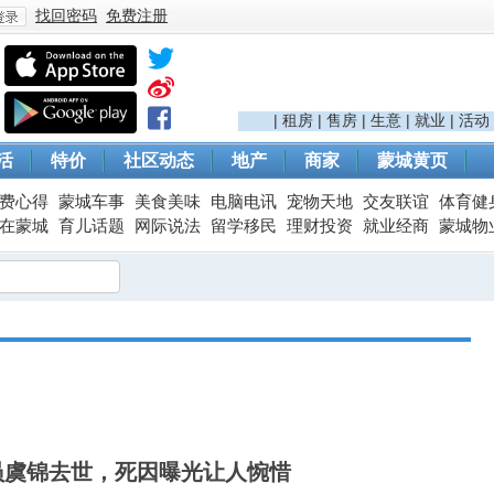
找回密码
免费注册
登
|
租房
|
售房
|
生意
|
就业
|
活动
活
特价
社区动态
地产
商家
蒙城黄页
费心得
蒙城车事
美食美味
电脑电讯
宠物天地
交友联谊
体育健
在蒙城
育儿话题
网际说法
留学移民
理财投资
就业经商
蒙城物
录
员虞锦去世，死因曝光让人惋惜