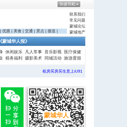
快捷导航
联系我们
常见问题
蒙城论坛
|
优惠
|
美食
|
交通
|
景点
|
接送
|
蒙城地产
《蒙城华人报》
身
休闲娱乐
凡人常事
音乐影视
医疗保健
业
税务福利
摄影美术
同城活动
旅游度假
租房买房买生意上iU91