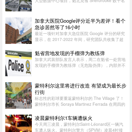
大型数据中心项目，魁北克省 Sherbrooke 数千名
居民签署了一份反对请愿书。居民们对该项目的环
境影响和噪音问题表示担忧。他们要求开展环境评
估并举行公开辩论，同时对 ...
加拿大医院Google评分近半为差评！看个
急诊居然等了16小时
最近一项针对加拿大急症医院 Google 评分的研究
显示，在 2017-2022 年间，研究团队共收集了超
5.3 万条 Google 评论，随机抽取了 1,000 条进行
深入分析。数据显示，47.9% 的评论为负面，远高
魁省营地发现的手榴弹为教练弹
于正面（32.3%）和中立（ ...
加拿大武装部队发言人表示，周二在魁省一处营地
发现的手榴弹为教练弹（无危险伪弹），内部并不
含有炸药。Abygail Bourgault-Lévesque 表示，在
专家团队确认该手榴弹对公众不构成危险后，已将
其运往 Valcartier 军事 ...
蒙特利尔这里将进行改造 有望成为最长步
行街
标志性的彩球要重返蒙特利尔的 The Village 了！
蒙特利尔市长 Soraya Martinez Ferrada 在周四的
新闻发布会上表示，悬挂在 Sainte-Catherine
Street East 上空的这些色彩斑斓的小球早已成为该
凌晨蒙特利尔1车辆遭纵火
街区乃至这座城市的象征 ...
今天周三凌晨，蒙特利尔Saint-Léonard区一辆汽
车遭人纵火。蒙特利尔警方（SPVM）凌晨4时接