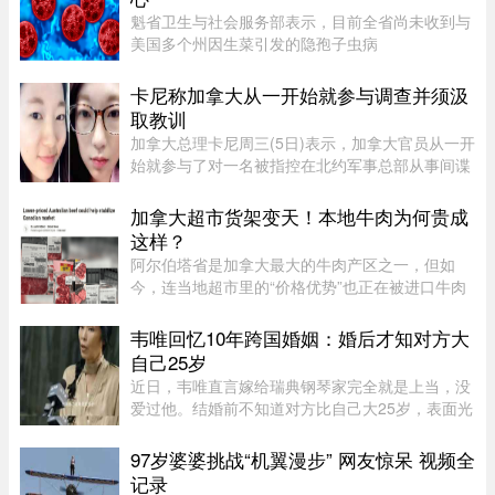
魁省卫生与社会服务部表示，目前全省尚未收到与
美国多个州因生菜引发的隐孢子虫病
（Cyclosporiasis，环孢子虫病）疫情相关的病例
报告。这种由寄生虫引起的感染主要通过受污染的
卡尼称加拿大从一开始就参与调查并须汲
食物或水传播，会导致水样腹泻、胃痉挛 ...
取教训
加拿大总理卡尼周三(5日)表示，加拿大官员从一开
始就参与了对一名被指控在北约军事总部从事间谍
活动的实习生的调查。据加拿大广播公司(CBC)报
道，卡尼表示加拿大应该从这类事件中汲取教训，
加拿大超市货架变天！本地牛肉为何贵成
但并未明确表示加拿大正在 ...
这样？
阿尔伯塔省是加拿大最大的牛肉产区之一，但如
今，连当地超市里的“价格优势”也正在被进口牛肉
抢走。随着加拿大牛肉价格持续上涨，来自澳大利
亚等国家的牛肉开始大量进入市场，部分产品甚至
韦唯回忆10年跨国婚姻：婚后才知对方大
比本地同类牛肉每公斤便宜 ...
自己25岁
近日，韦唯直言嫁给瑞典钢琴家完全就是上当，没
爱过他。结婚前不知道对方比自己大25岁，表面光
鲜的10年婚姻藏着控制和暴力。目前，前夫已去
世，自己独自抚养三个儿子。韦唯，原名张菊霞，
97岁婆婆挑战“机翼漫步” 网友惊呆 视频全
壮族，1963年9月28日出生于 ...
记录