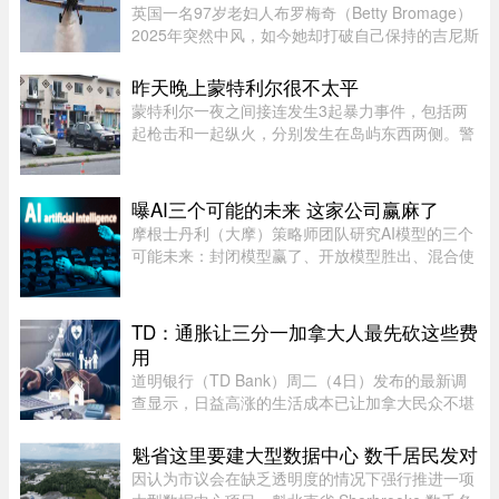
英国一名97岁老妇人布罗梅奇（Betty Bromage）
2025年突然中风，如今她却打破自己保持的吉尼斯
世界纪录（Guinness World Records），成为“年
纪最大的女性机翼漫步者”（eldest wing
昨天晚上蒙特利尔很不太平
walker（female））。这已是布罗 ...
蒙特利尔一夜之间接连发生3起暴力事件，包括两
起枪击和一起纵火，分别发生在岛屿东西两侧。警
方目前尚未确认案件彼此有关，也没有造成人员受
伤。昨天周五晚上11时左右，Saint-Michel区12号
大道发生枪击。一名嫌疑人 ...
曝AI三个可能的未来 这家公司赢麻了
摩根士丹利（大摩）策略师团队研究AI模型的三个
可能未来：封闭模型赢了、开放模型胜出、混合使
用。而有一家公司，不管未来是这三种情境的哪一
种，都不会输，就是辉达（Nvidia）。大摩本周发
布的分析研究，指出AI市场 ...
TD：通胀让三分一加拿大人最先砍这些费
用
道明银行（TD Bank）周二（4日）发布的最新调
查显示，日益高涨的生活成本已让加拿大民众不堪
重负，许多人正考虑缩减或取消保险计划。据
Global News报道，道明保险（TD Insurance）的
魁省这里要建大型数据中心 数千居民发对
数据指出，33%的加拿大民众为了节 ...
因认为市议会在缺乏透明度的情况下强行推进一项