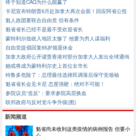
终于知道CAQ为什么能赢了
卡尼宣布特朗普6月赴加拿大再次会面！回应阿省公投
动向
魁人政团要联合自由党 但有条件
魁省省长已经不是最不受欢迎省长
蒙特利尔低收入地区太惨了 他要为穷人谋福利
自由党提倡回复65岁领退休金
加拿大政府公开谴责香港对部分加拿大人发出全球通缉
令
她或将成为蒙特利尔史上首位女市长
特鲁多危险了：总理最佳选择民调落后保守党领袖
魁省省长会见卡尼 态度强硬：绝对不可能！
参院议员“造反”：要求参院高层换血
联邦政府与反对党斗争升级(图)
新闻频道
魁省尚未收到这类疫情的病例报告 但要小
心