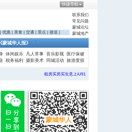
快捷导航
联系我们
常见问题
蒙城论坛
|
优惠
|
美食
|
交通
|
景点
|
接送
|
蒙城地产
《蒙城华人报》
身
休闲娱乐
凡人常事
音乐影视
医疗保健
业
税务福利
摄影美术
同城活动
旅游度假
租房买房买生意上iU91