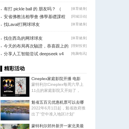
手！
有打 pickle ball 的 朋友吗？ （
[
体育健身
]
Brossard
安省佛教法相學會 佛學基礎課程
[
同城活动
]
（第二十八
找Laval打网球球友
[
体育健身
]
找住西岛的网球球友
[
体育健身
]
今天的布局再次驗證，恭喜跟上的
[
理财投资
]
朋友！
分享人工智能尝试 deepseek v4
[
电脑电讯
]
falsh, 据说
▌精彩活动
Cineplex家庭影院开播 电影
蒙特利尔Cineplex每周六早上
11点的家庭影院又开始了，
魁省五百元优惠机票可以去哪
2022年6月1日起，魁省政府推
出了“空中准入地区计划”
蒙特利尔郊外新开一家北美最