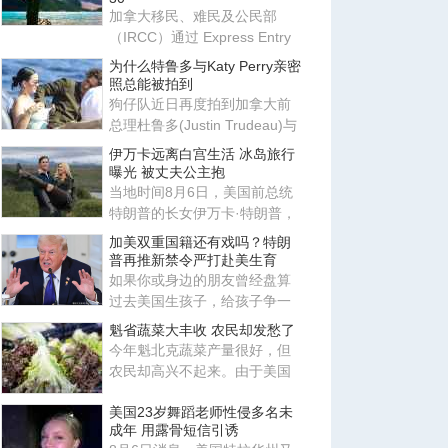
加拿大移民、难民及公民部
（IRCC）通过 Express Entry
系统发出新一轮邀请，邀请更
为什么特鲁多与Katy Perry亲密
多
照总能被拍到
狗仔队近日再度拍到加拿大前
总理杜鲁多(Justin Trudeau)与
美国歌手姬蒂派莉(Katy Perr
伊万卡远离白宫生活 冰岛旅行
曝光 被丈夫公主抱
当地时间8月6日，美国前总统
特朗普的长女伊万卡·特朗普，
与丈夫贾里德·库什纳现身冰
加美双重国籍还有戏吗？特朗
普再推新禁令严打赴美生育
如果你或身边的朋友曾经盘算
过去美国生孩子，给孩子争一
本美国护照，那这条路现在正
魁省蔬菜大丰收 农民却发愁了
变
今年魁北克蔬菜产量很好，但
农民却高兴不起来。由于美国
市场需求下降，加上北美蔬菜
美国23岁舞蹈老师性侵多名未
供
成年 用露骨短信引诱