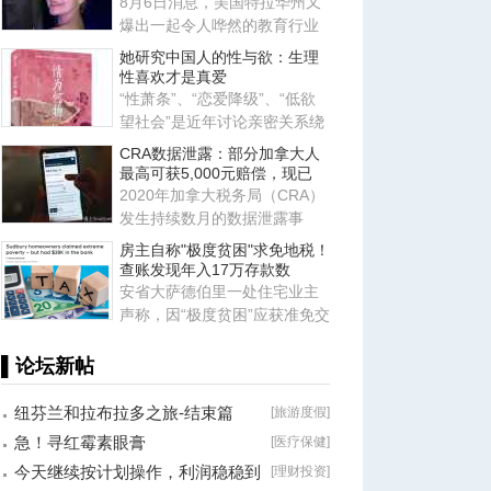
8月6日消息，美国特拉华州又
爆出一起令人哗然的教育行业
恶性案件，当地一名 23 岁的舞
她研究中国人的性与欲：生理
性喜欢才是真爱
“性萧条”、“恋爱降级”、“低欲
望社会”是近年讨论亲密关系绕
不开的词汇。暗含其中
CRA数据泄露：部分加拿大人
最高可获5,000元赔偿，现已
2020年加拿大税务局（CRA）
发生持续数月的数据泄露事
件，导致数千名加拿大人的私
房主自称"极度贫困"求免地税！
人信
查账发现年入17万存款数
安省大萨德伯里一处住宅业主
声称，因“极度贫困”应获准免交
地税。安省评估复核委员会
▌论坛新帖
纽芬兰和拉布拉多之旅-结束篇
[
旅游度假
]
急！寻红霉素眼膏
[
医疗保健
]
今天继续按计划操作，利润稳稳到
[
理财投资
]