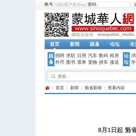
帐号
密码
首页
新闻
跳蚤
论坛
生
招聘
求职
日用
汽车
数码
租房
消
跳
论
蚤
坛
外币
图书
票券
宠物
拼车
接送
学
首页
新闻
魁省新闻
查看内容
蒙
›
›
›
›
8月1日起 