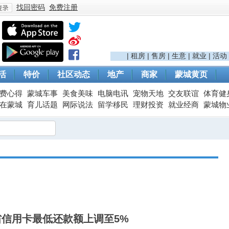
找回密码
免费注册
登
|
租房
|
售房
|
生意
|
就业
|
活动
活
特价
社区动态
地产
商家
蒙城黄页
费心得
蒙城车事
美食美味
电脑电讯
宠物天地
交友联谊
体育健
在蒙城
育儿话题
网际说法
留学移民
理财投资
就业经商
蒙城物
录
魁省信用卡最低还款额上调至5%