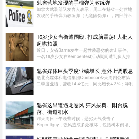
魁省营地发现的手榴弹为教练弹
加拿大武装部队发言人表示，周二在魁省一处营地
发现的手榴弹为教练弹（无危险伪弹），内部并不
含有炸药。Abygail Bourgault-Lévesque 表示，在
专家团队确认该手榴弹对公众不构成危险后，已将
其运往 Valcartier 军事 ...
16岁少女当街遭围殴, 打成脑震荡! 大批人
起哄拍照
近日，安省Barrie发生一起性质恶劣的袭击事件。
一名16岁少女在Kempenfest活动期间遭到多人持
续攻击，直至失去意识。更令人震惊的是，现场大
批年轻人围观、起哄和拍摄，却迟迟没有人上前制
魁省媒体巨头季度业绩增长 意外上调股息
止。据CTV新闻报道，事件发 ...
魁北克媒体和电信集团Québecor今天周四公布第
二季度业绩，营收14.4亿元，同比增长4.3%；净利
润2.709亿元，同比增长24.4%。其中，电信业务
（Vidéotron、Freedom Mobile和Fizz）收入增长
4%至12.3亿元，过去一年新增2 ...
魁省这里遭遇龙卷风 狂风拔树、阳台脱
落、街道积水
昨天周日下午晚些时候，恶劣天气袭击了
Repentigny，强风造成多处破坏，包括树木倒塌、
阳台脱落以及街道积水。加拿大环境部根据社交媒
体上的多个现场影像，怀疑当地可能出现“一场小
特朗普突批加拿大"很刻薄"！卡尼随后当