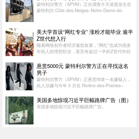
蒙特利尔警方（SPVM）正在调查今天凌晨发生在
蒙特利尔 Côte-des-Neiges–Notre-Dame-de-
Grâce 区一家犹太餐厅Nöam的火灾事件。警方表
示，现场发现的证据表明该起火灾系人为纵火，已
正式启动刑事调查。蒙特利尔警 ...
美大学首设“网红专业” 涨粉才能毕业 逾半
Z世代想入行
随着网络创作者经济蓬勃发展，“网红”也成为很多
年轻人的理想职业，甚至有超过一半的Z世代年轻
人考虑当网红。为此，有美国大学推出专门的学士
学位，教学生如何创造具有更强影响力的内容并完
悬赏5000元 蒙特利尔警方正在寻找这名
成变现。这就是美国亚利 ...
男子
蒙特利尔警方（SPVM）正悬赏缉拿一名嫌疑人，
此人涉嫌与今年 5 月在 Rivière-des-Prairies–
Pointe-aux-Trembles 区发生的一起谋杀未遂案有
关。警方呼吁公众协助确认嫌犯身份。据描述，嫌
美国多地惊现习近平巨幅路牌广告（图）
犯为一名黑人男性，身高在 ...
美国多地惊现习近平巨幅路牌广告。