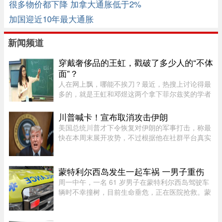
很多物价都下降 加拿大通胀低于2%
加国迎近10年最大通胀
新闻频道
穿戴奢侈品的王虹，戳破了多少人的“不体
面”？
人在网上飘，哪能不挨刀？最近，热搜上讨论得最
多的，就是王虹和邓煜这两个拿下菲尔兹奖的学者
了。谁都知道这个奖项的含金量，一时间，所有中
国人都觉得脸上有光，与有荣焉。尤其是王虹，作
川普喊卡！宣布取消攻击伊朗
为一个女性，她硬生生啃下 ...
美国总统川普才下令恢复对伊朗的军事打击，称最
快在本周末展开攻势，不过根据他在社群平台真实
社群的最新发文，他宣布已经同意取消这次攻击。
川普表示，美国已做好万全准备，随时可对伊朗伊
斯兰共和国发动军事打击， ...
蒙特利尔西岛发生一起车祸 一男子重伤
周一中午，一名 61 岁男子在蒙特利尔西岛驾驶车
辆时不幸撞树，目前生命垂危，正在医院抢救。蒙
特利尔警方（SPVM）透露，中午 12 点 55 分左右
接获 911 报警，称 Pointe-Claire 区的 Sources 大
道（介于 Avro 街与 Hy ...