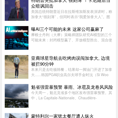
型龙卷风”，但目前尚无法正式确认 ...
众暗讽回击
美国总统特朗普近日在拉斯维加斯发表演讲时，称
加拿大“很刻薄”，但同时表示“我爱加拿大人”。图
源：PBS周三，特朗普在拉斯维加斯的 Red Rock
Casino Resort Spa 发表演讲，宣传华盛顿的经济
曝AI三个可能的未来 这家公司赢麻了
议程。他在发言中谈到 ...
摩根士丹利（大摩）策略师团队研究AI模型的三个
可能未来：封闭模型赢了、开放模型胜出、混合使
用。而有一家公司，不管未来是这三种情境的哪一
种，都不会输，就是辉达（Nvidia）。大摩本周发
布的分析研究，指出AI市场 ...
亚裔球星导航去吃烤肉误闯加拿大, 边境
被拦90分钟
本来只是去吃顿韩餐，结果却一脚油门开进了加拿
大......韩国PGA职业高尔夫球手金时沅（Si Woo
Kim）近日就经历了一场堪称电影情节的乌龙：跟
着Google Maps导航去吃饭，结果一路从美国底特
魁省强雷暴预警 暴雨、冰雹及龙卷风风险
律直接开进了加拿大，最后因 ...
今天周一，魁北克省多个地区发布强雷暴预警。其
中，La Capitale-Nationale、Chaudière-
Appalaches、Estrie、Mauricie以及Montérégie地
区受影响最大。加拿大环境部在天气预警中提
醒：“今天下午至今晚，天气条件有 ...
蒙特利尔一家犹太餐厅遭人纵火