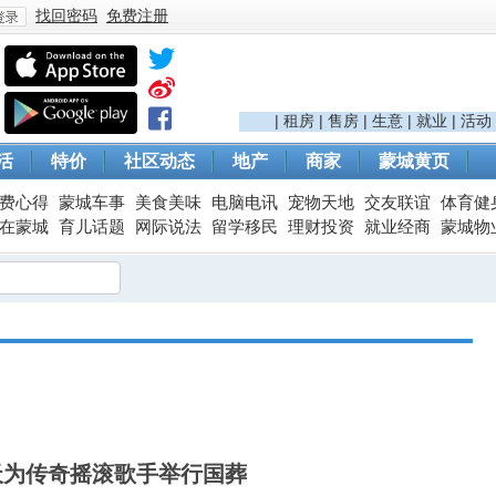
找回密码
免费注册
登
|
租房
|
售房
|
生意
|
就业
|
活动
活
特价
社区动态
地产
商家
蒙城黄页
费心得
蒙城车事
美食美味
电脑电讯
宠物天地
交友联谊
体育健
在蒙城
育儿话题
网际说法
留学移民
理财投资
就业经商
蒙城物
录
天为传奇摇滚歌手举行国葬