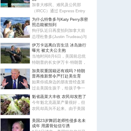
加拿大移民、难民及公民部
（IRCC）通过 Express Entry
系统发出新一轮邀请，邀请更
为什么特鲁多与Katy Perry亲密
多
照总能被拍到
狗仔队近日再度拍到加拿大前
总理杜鲁多(Justin Trudeau)与
美国歌手姬蒂派莉(Katy Perr
伊万卡远离白宫生活 冰岛旅行
曝光 被丈夫公主抱
当地时间8月6日，美国前总统
特朗普的长女伊万卡·特朗普，
与丈夫贾里德·库什纳现身冰
加美双重国籍还有戏吗？特朗
普再推新禁令严打赴美生育
如果你或身边的朋友曾经盘算
过去美国生孩子，给孩子争一
本美国护照，那这条路现在正
魁省蔬菜大丰收 农民却发愁了
变
今年魁北克蔬菜产量很好，但
农民却高兴不起来。由于美国
市场需求下降，加上北美蔬菜
美国23岁舞蹈老师性侵多名未
供
成年 用露骨短信引诱