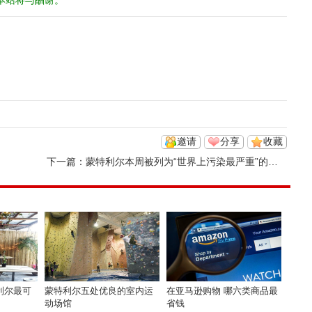
本站将与酬谢。
邀请
分享
收藏
下一篇：
蒙特利尔本周被列为“世界上污染最严重”的主要城市之一
利尔最可
蒙特利尔五处优良的室内运
在亚马逊购物 哪六类商品最
动场馆
省钱