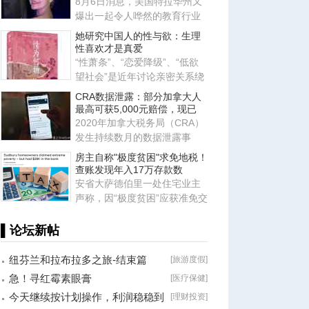
8月6日消息，美国特拉华州又
爆出一起令人哗然的教育行业
恶性案件，当地一名 23 岁的舞
她研究中国人的性与欲：生理
性喜欢才是真爱
“性萧条”、“恋爱降级”、“低欲
望社会”是近年讨论亲密关系绕
不开的词汇。暗含其中
CRA数据泄露：部分加拿大人
最高可获5,000元赔偿，现已
2020年加拿大税务局（CRA）
发生持续数月的数据泄露事
件，导致数千名加拿大人的私
房主自称"极度贫困"求免地税！
人信
查账发现年入17万存款数
安省大萨德伯里一处住宅业主
声称，因“极度贫困”应获准免交
地税。安省评估复核委员会
▌论坛新帖
纽芬兰和拉布拉多之旅-结束篇
[
旅游度假
]
急！寻红霉素眼膏
[
医疗保健
]
今天继续按计划操作，利润稳稳到
[
理财投资
]