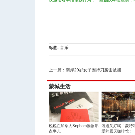
欢迎读者举报侵权行为，一经确认举报属实，
标签:
音乐
上一篇：
南岸29岁女子因持刀袭击被捕
蒙城生活
说说在加拿大Sephora购物那
装逼又好喝！蒙特
点事儿
爱的露天咖啡馆！