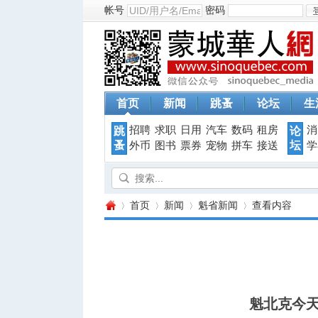
帐号
密码
首页
新闻
跳蚤
论坛
生
招聘
求职
日用
汽车
数码
租房
消
跳
论
蚤
坛
外币
图书
票券
宠物
拼车
接送
学
首页
新闻
魁省新闻
查看内容
蒙
›
›
›
›
魁北克今