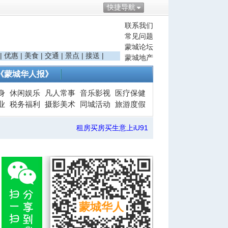
快捷导航
联系我们
常见问题
蒙城论坛
|
优惠
|
美食
|
交通
|
景点
|
接送
|
蒙城地产
《蒙城华人报》
身
休闲娱乐
凡人常事
音乐影视
医疗保健
业
税务福利
摄影美术
同城活动
旅游度假
租房买房买生意上iU91