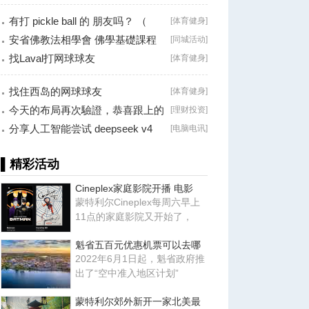
手！
有打 pickle ball 的 朋友吗？ （
[
体育健身
]
Brossard
安省佛教法相學會 佛學基礎課程
[
同城活动
]
（第二十八
找Laval打网球球友
[
体育健身
]
找住西岛的网球球友
[
体育健身
]
今天的布局再次驗證，恭喜跟上的
[
理财投资
]
朋友！
分享人工智能尝试 deepseek v4
[
电脑电讯
]
falsh, 据说
▌精彩活动
Cineplex家庭影院开播 电影
蒙特利尔Cineplex每周六早上
11点的家庭影院又开始了，
魁省五百元优惠机票可以去哪
2022年6月1日起，魁省政府推
出了“空中准入地区计划”
蒙特利尔郊外新开一家北美最