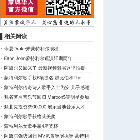
▌相关阅读
今夏Drake来蒙特利尔演出
Elton John蒙特利尔巡演延期两年
阿黛尔又回来了 最新视频魁省这里拍摄
（视频）
蒙特利尔歌手获6项提名 超比伯和The
Weeknd
蒙特利尔传奇诗人歌手入土为安 儿子感谢
公众爱戴
魁省著名音乐节回归 Maroon5等明星参加
魁北克投资$900,000 展示当地音乐人才
蒙特利尔歌手获格莱美奖
蒙特利尔女歌手赢4座奖杯
阿黛尔强势回归 MV魁省导演执导 蒙特利