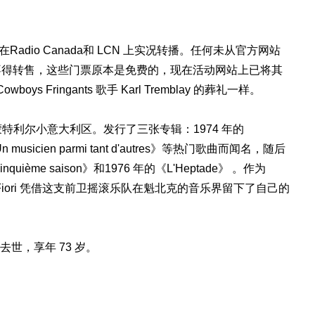
Radio Canada和 LCN 上实况转播。任何未从官方网站
不得转售，这些门票原本是免费的，现在活动网站上已将其
boys Fringants 歌手 Karl Tremblay 的葬礼一样。
4 日出生于蒙特利尔小意大利区。发行了三张专辑：1974 年的
Un musicien parmi tant d'autres》等热门歌曲而闻名，随后
ne cinquième saison》和1976 年的《L'Heptade》 。作为
ge Fiori 凭借这支前卫摇滚乐队在魁北克的音乐界留下了自己的
日当天去世，享年 73 岁。