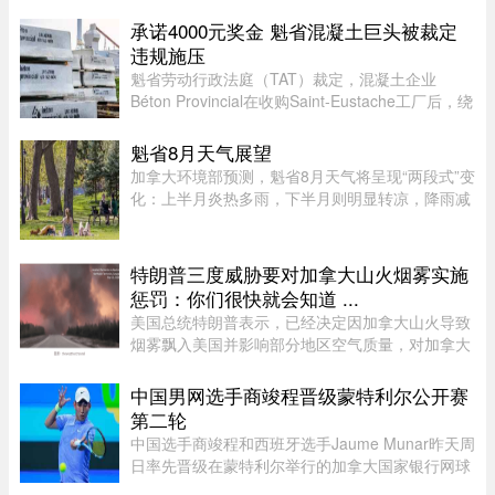
（SQ）发言人Louis-Philipp ...
承诺4000元奖金 魁省混凝土巨头被裁定
违规施压
魁省劳动行政法庭（TAT）裁定，混凝土企业
Béton Provincial在收购Saint-Eustache工厂后，绕
过工会私下接触员工，并以“3月底前达成协议每人
可获4000元”为条件施压，干扰集体协议谈判。法
魁省8月天气展望
庭指出，公司未告知员工， ...
加拿大环境部预测，魁省8月天气将呈现“两段式”变
化：上半月炎热多雨，下半月则明显转凉，降雨减
少。8月初，魁省多个地区已迎来较多降雨。未来
第一周，中部和东部地区气温预计将高于正常水
平，而南部地区气温则略低 ...
特朗普三度威胁要对加拿大山火烟雾实施
惩罚：你们很快就会知道 ...
美国总统特朗普表示，已经决定因加拿大山火导致
烟雾飘入美国并影响部分地区空气质量，对加拿大
实施“惩罚”，“你们很快就会知道”。这已是三个星
期里，特朗普第三次就此事对加拿大发出威胁。周
中国男网选手商竣程晋级蒙特利尔公开赛
日晚间，特朗普在“空 ...
第二轮
中国选手商竣程和西班牙选手Jaume Munar昨天周
日率先晋级在蒙特利尔举行的加拿大国家银行网球
公开赛（National Bank Open）第二轮，不过持续