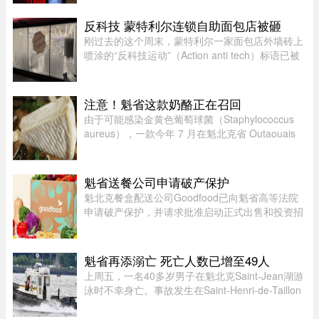
一，Loto-Quebec 推出了“Diva in Paris
Experience”抽奖活动，将抽出两位幸运歌迷（每
反科技 蒙特利尔连锁自助面包店被砸
人可携一名同伴），邀他们亲临现 ...
刚过去的这个周末，蒙特利尔一家面包店外墙砖上
喷涂的“反科技运动”（Action anti tech）标语已被
抹得只剩隐约轮廓。就在上周三深夜，这家店的沿
街玻璃窗被人砸得粉碎。这是 Mamie Clafoutis 连
锁面包店位于 Saint- ...
注意！魁省这款奶酪正在召回
由于可能感染金黄色葡萄球菌（Staphylococcus
aureus），一款今年 7 月在魁北克省 Outaouais
地区出售的奶酪已被紧急召回。魁省农业、渔业及
食品部（MAPAQ）于周一发布召回公告，受影响
的产品为 2026 年 7 月 9 日至 ...
魁省送餐公司申请破产保护
魁北克餐盒配送公司Goodfood已向魁省高等法院
申请破产保护，并请求批准启动正式出售和投资招
募程序。公司昨天周二根据联邦《公司债权人安排
法》（CCAA）提交申请，同时要求任命Raymond
Chabot Inc.担任监督机构。此 ...
魁省再添溺亡 死亡人数已增至49人
上周五，一名40多岁男子在魁北克Saint-Jean湖游
泳时不幸身亡。事故发生在Saint-Henri-de-Taillon
附近，位于Saint-Jean湖东北岸。下午4时30分左
右，目击者报警称有人在水中遇险。魁北克省警