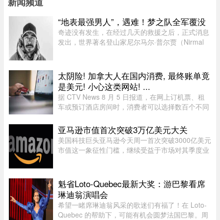
新闻频道
“地表最强男人”，遇难！梦之队全军覆没
奇迹没有发生，在经过几天的救援之后，正式消息
发出，世界著名登山家尼尔马尔·普尔贾（Nirmal
Purja）率领的10人国际登山队在巴基斯坦布洛阿
特峰（Broad Peak）遭遇雪崩，队员全部遇难。8
月2日，巴基斯坦阿尔卑斯俱 ...
太阴险! 加拿大人在国内消费, 最终账单竟
是美元! 小心这类网站! ...
据 CTV News 8 月 5 日报道，在网上订机票、租
车或预订酒店房间时，消费者可以选择数百个不同
网站。图片来源：Pexels，作者：Negative Space
虽然有些旅游类网站是加拿大本地公司，但许多并
亚马逊市值首次突破3万亿美元大关
非如此，即使你要前往加拿 ...
美国科技巨头亚马逊今天周一首次突破3000亿美元
市值这一象征性门槛，继续受益于市场对其季度业
绩的热烈反应。在纽约证券交易所，截至格林尼治
时间13时45分（美国东部时间上午9时50分），亚
马逊股价上涨5.20%，达到28 ...
魁省Loto-Quebec最新大奖：游巴黎看席
琳迪翁演唱会
希望一睹席琳迪翁风采的歌迷们有福了！在 Loto-
Quebec 的帮助下，可能有机会圆梦法国巴黎。周