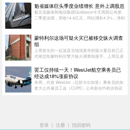
降雨让赛事安排受到严重影响。世界排名第270位
魁省媒体巨头季度业绩增长 意外上调股息
的商竣程以6比3、6比3击败巴 ...
魁北克媒体和电信集团Québecor今天周四公布第
二季度业绩，营收14.4亿元，同比增长4.3%；净利
润2.709亿元，同比增长24.4%。其中，电信业务
（Vidéotron、Freedom Mobile和Fizz）收入增长
4%至12.3亿元，过去一年新增2 ...
蒙特利尔这场可疑火灾已被移交纵火调查
组
上周发生的一起波及当地清真寺的疑火案目前已正
式移交给蒙特利尔警方纵火调查组接手。上周五凌
晨 2 点左右，约 50 名消防员接报赶往蒙特利尔
Côte-des-Neiges–Notre-Dame-de-Grâce 区的
罢工仅持续一天！WestJet航空乘务员已
Courtrai Avenue，停在两 ...
经达成18%涨薪协议
本周，代表 WestJet（总部卡尔加里）乘务员的加
拿大公共雇员工会（CUPE）公布新合约初步协议
内容：未来三年工资总涨幅超过 18%；新增"值勤
时段津贴"，地面工作也获补偿；休息时间增加；
餐食和制服津贴上调；其他一系 ...
登录
|
注册
|
找回密码