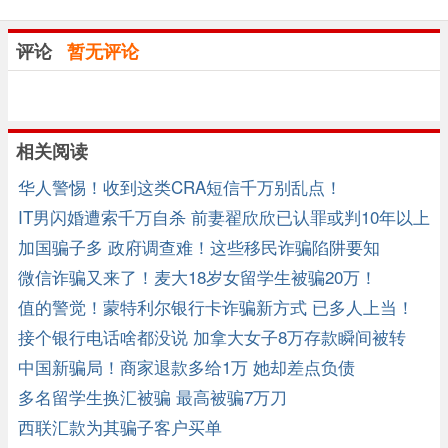
评论
暂无评论
相关阅读
华人警惕！收到这类CRA短信千万别乱点！
IT男闪婚遭索千万自杀 前妻翟欣欣已认罪或判10年以上
加国骗子多 政府调查难！这些移民诈骗陷阱要知
微信诈骗又来了！麦大18岁女留学生被骗20万！
值的警觉！蒙特利尔银行卡诈骗新方式 已多人上当！
接个银行电话啥都没说 加拿大女子8万存款瞬间被转
走！
中国新骗局！商家退款多给1万 她却差点负债
多名留学生换汇被骗 最高被骗7万刀
西联汇款为其骗子客户买单