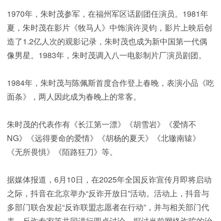
1970年，朱时茂参军，在福州军区话剧团任演员。1981年
夏，朱时茂在影片《牧马人》中饰演许灵钧，影片上映后创
造了1.2亿人次的观影记录，朱时茂也成为新中国第一代偶
像男星。1983年，朱时茂调入八一电影制片厂演员剧团。
1984年，朱时茂与陈佩斯首度合作登上春晚，表演小品《吃
面条》，两人因此成为春晚上的常客。
朱时茂的代表作有《长江第一漂》《胡雪岩》《爱情不
NG》《远得要命的爱情》《胡杨的夏天》《北辙南辕》
《无所畏惧》《陌路狂刀》等。
据媒体报道，6月10日，在2025年全国反诈宣传月即将启动
之际，抖音在北京举办“反诈开放日”活动。活动上，抖音与
多部门联合发起“反诈联盟志愿者在行动”，并与相关部门代
表、反诈专家等共同进行圆桌讨论，探讨当前网络诈骗的治