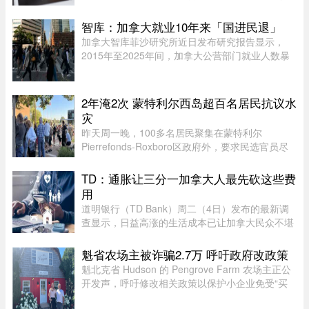
接到一通自称为弟弟 Mike 的电话，对方不仅准确
叫出了她弟弟的名字，连声音都几乎一模一
智库：加拿大就业10年来「国进民退」
样。"电话那头听起来真的就是我 ...
加拿大智库菲沙研究所近日发布研究报告显示，
2015年至2025年间，加拿大公营部门就业人数暴
增29%，其占比显著上升，并对私营经济产生排挤
效应。报告指出，这种两极化的就业结构，特别是
在大西洋省份，恐将削弱国家的 ...
2年淹2次 蒙特利尔西岛超百名居民抗议水
灾
昨天周一晚，100多名居民聚集在蒙特利尔
Pierrefonds-Roxboro区政府外，要求民选官员尽
快采取行动。这是自今年6月西岛数百户住宅遭洪
水侵袭以来，该区举行的首次市政委员会会议。居
TD：通胀让三分一加拿大人最先砍这些费
民表示，自己已经花费数万甚至数十 ...
用
道明银行（TD Bank）周二（4日）发布的最新调
查显示，日益高涨的生活成本已让加拿大民众不堪
重负，许多人正考虑缩减或取消保险计划。据
Global News报道，道明保险（TD Insurance）的
魁省农场主被诈骗2.7万 呼吁政府改政策
数据指出，33%的加拿大民众为了节 ...
魁北克省 Hudson 的 Pengrove Farm 农场主正公
开发声，呼吁修改相关政策以保护小企业免受“买
家诈骗”，他们因一家诈骗性质的餐饮公司而损失