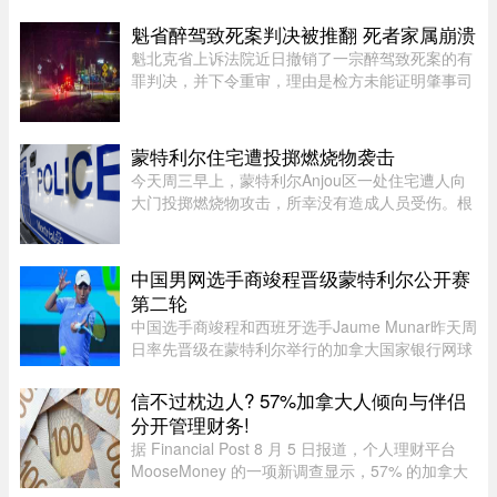
了价值 2.7 万元的货品。今年 4 月，由 Alana
Cosgrove 和 Matt Penney 夫 ...
魁省醉驾致死案判决被推翻 死者家属崩溃
魁北克省上诉法院近日撤销了一宗醉驾致死案的有
罪判决，并下令重审，理由是检方未能证明肇事司
机的醉酒状态与致命车祸存在足够直接的因果关
系。事故发生于2020年8月27日晚，43岁的
Yannick Potvin驾驶踏板车行驶在Sai ...
蒙特利尔住宅遭投掷燃烧物袭击
今天周三早上，蒙特利尔Anjou区一处住宅遭人向
大门投掷燃烧物攻击，所幸没有造成人员受伤。根
据蒙特利尔警方（SPVM）初步消息，事件发生在
早上7点左右。一名男子疑似来到位于place de
Bellefontaine、靠近avenue de ...
中国男网选手商竣程晋级蒙特利尔公开赛
第二轮
中国选手商竣程和西班牙选手Jaume Munar昨天周
日率先晋级在蒙特利尔举行的加拿大国家银行网球
公开赛（National Bank Open）第二轮，不过持续
降雨让赛事安排受到严重影响。世界排名第270位
信不过枕边人? 57%加拿大人倾向与伴侣
的商竣程以6比3、6比3击败巴 ...
分开管理财务!
据 Financial Post 8 月 5 日报道，个人理财平台
MooseMoney 的一项新调查显示，57% 的加拿大
人更倾向于与伴侣完全或大部分分开管理财务。该