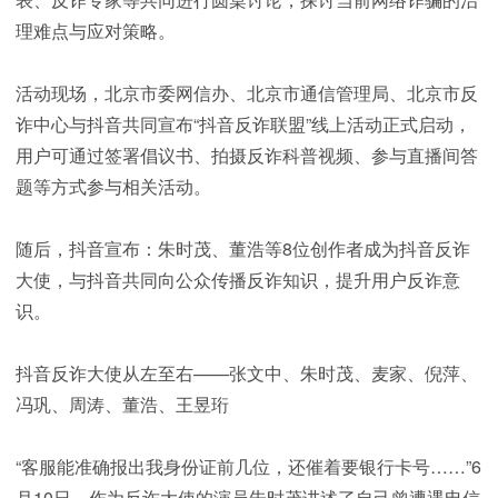
理难点与应对策略。
活动现场，北京市委网信办、北京市通信管理局、北京市反
诈中心与抖音共同宣布“抖音反诈联盟”线上活动正式启动，
用户可通过签署倡议书、拍摄反诈科普视频、参与直播间答
题等方式参与相关活动。
随后，抖音宣布：朱时茂、董浩等8位创作者成为抖音反诈
大使，与抖音共同向公众传播反诈知识，提升用户反诈意
识。
抖音反诈大使从左至右——张文中、朱时茂、麦家、倪萍、
冯巩、周涛、董浩、王昱珩
“客服能准确报出我身份证前几位，还催着要银行卡号……”6
月10日，作为反诈大使的演员朱时茂讲述了自己曾遭遇电信