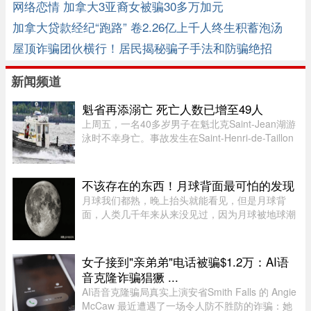
网络恋情 加拿大3亚裔女被骗30多万加元
加拿大贷款经纪“跑路” 卷2.26亿上千人终生积蓄泡汤
屋顶诈骗团伙横行！居民揭秘骗子手法和防骗绝招
新闻频道
魁省再添溺亡 死亡人数已增至49人
上周五，一名40多岁男子在魁北克Saint-Jean湖游
泳时不幸身亡。事故发生在Saint-Henri-de-Taillon
附近，位于Saint-Jean湖东北岸。下午4时30分左
右，目击者报警称有人在水中遇险。魁北克省警
（SQ）发言人Louis-Philipp ...
不该存在的东西！月球背面最可怕的发现
月球我们都熟，晚上抬头就能看见，但是月球背
面，人类几千年来从来没见过，因为月球被地球潮
汐锁定了，永远只有一面对着地球。背面只是从地
球视角无法观测，并非永久藏在黑暗里，月背和正
面一样拥有14天一轮的完整白 ...
女子接到"亲弟弟"电话被骗$1.2万：AI语
音克隆诈骗猖獗 ...
AI语音克隆骗局真实上演安省Smith Falls 的 Angie
McCaw 最近遭遇了一场令人防不胜防的诈骗：她