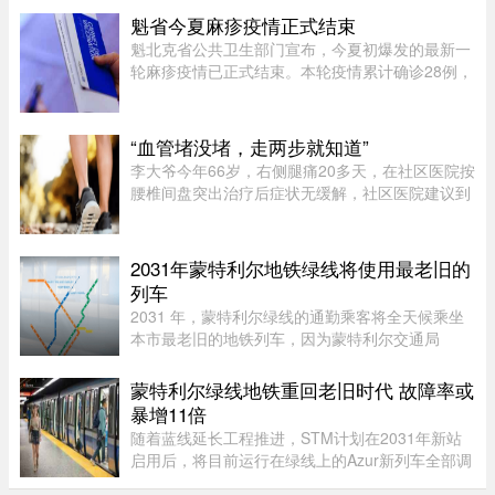
调查于 6 月收集了 639 名加拿大成年人的反馈，
魁省今夏麻疹疫情正式结束
发现在稳定关系中，最受欢 ...
魁北克省公共卫生部门宣布，今夏初爆发的最新一
轮麻疹疫情已正式结束。本轮疫情累计确诊28例，
显示病毒传播范围较为有限。根据规定，每出现一
例麻疹病例，公共卫生部门都会展开调查，追踪感
染源，并通知可能接触病毒 ...
“血管堵没堵，走两步就知道”
李大爷今年66岁，右侧腿痛20多天，在社区医院按
腰椎间盘突出治疗后症状无缓解，社区医院建议到
三甲医院血管外科进一步检查。门诊查体发现李大
爷的双侧股动脉搏动良好，但右侧腘动脉（大腿后
侧）、胫后动脉（小腿后侧 ...
2031年蒙特利尔地铁绿线将使用最老旧的
列车
2031 年，蒙特利尔绿线的通勤乘客将全天候乘坐
本市最老旧的地铁列车，因为蒙特利尔交通局
（STM）准备在该网络的两条线路之间对调列车。
六年后，当蓝线延长线通车时，STM 将把现代化
蒙特利尔绿线地铁重回老旧时代 故障率或
的 Azur 列车从绿线调往蓝线。作为 ...
暴增11倍
随着蓝线延长工程推进，STM计划在2031年新站
启用后，将目前运行在绿线上的Azur新列车全部调
往蓝线，以配合新线路技术要求。届时，蒙特利尔