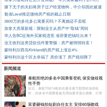
没了
膝下无子的夫妇将房子过户给宠物狗，中介却因此被逮
捕
魁省Laval推迟缴纳房产税的截止日期
3600万的多伦多公寓要买吗？不离婚还不卖呢
加拿大房屋新规：限制业主从房产中“取钱”周转
华人告BC征海外买家税违宪 省府要把钱吐出来？
业主收到这类贷款信件要警惕：房产被悄悄转卖！
蒙特利尔西岛Kirkland的房产税上涨近4%
蒙特利尔这个区太幸福了 房价涨了 房产税却降了
新闻频道
泰航拒绝20多名中国乘客登机 保安做歧视
性手势
近日，泰航TG674航班在曼谷素万那普机场登机
时，20多名中国乘客被无理由要求退出廊桥、行李
被强行卸下，航司未给出任何书面说明，航班却正
常起飞，现场还发生了安保人员做出歧视性“拉眼
富婆砸钱拍短剧自任女主 安排60场吻戏