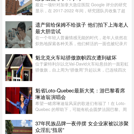
最近一项针对加拿大急症医院 Google 评分的研究
显示，在 2017-2022 年间，研究团队共收集了超
5.3 万条 Google 评论，随机抽取了 1,000 条进行
深入分析。数据显示，47.9% 的评论为负面，远高
遗产留给保姆不给孩子 他们拍下上海老人
于正面（32.3%）和中立（ ...
最大胆尝试
在一个年轻人普遍情感无能的时代，老年人依然在
炽热地探索各种关系，他们鲜活的一面也被纪录片
的镜头拍下来。但除了吸引各路网络判官的遗产分
配和情感纠纷片段，《前浪》系列在做的其实是激
魁北克火车站骄傲旗帜四次遭到破坏
发大众重新审视每个人都将 ...
位于蒙特利尔以北Val-David火车站悬挂的一面彩虹
骄傲旗，自上周为“骄傲周”升起以来，已连续四次
遭到人为破坏。彩虹旗于7月27日首次悬挂，随后
接连被毁、被扯下焚烧，市政府数次重新安装，8
月5日还加装了监控摄像头 ...
魁省Loto-Quebec最新大奖：游巴黎看席
琳迪翁演唱会
希望一睹席琳迪翁风采的歌迷们有福了！在 Loto-
Quebec 的帮助下，可能有机会圆梦法国巴黎。周
一，Loto-Quebec 推出了“Diva in Paris
Experience”抽奖活动，将抽出两位幸运歌迷（每
37年民族品牌一夜停摆 女企业家被以涉聚
人可携一名同伴），邀他们亲临现 ...
众淫乱“指居”