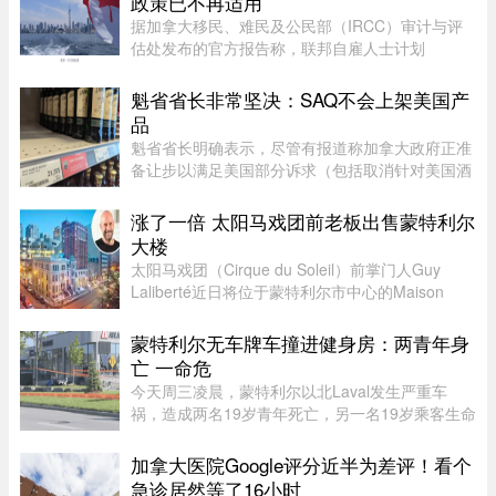
政策已不再适用
据加拿大移民、难民及公民部（IRCC）审计与评
估处发布的官方报告称，联邦自雇人士计划
（SEPP）一直受到严重积压、高拒签率和长时间
处理周期的困扰，主要原因是该计划“项目目标不
魁省省长非常坚决：SAQ不会上架美国产
明确，资格标准过于宽泛”。SEPP 是 ...
品
魁省省长明确表示，尽管有报道称加拿大政府正准
备让步以满足美国部分诉求（包括取消针对美国酒
类的禁令），但魁省 SAQ 的货架上依然不会上架
任何美国产品。根据省长 Christine Fréchette 办公
涨了一倍 太阳马戏团前老板出售蒙特利尔
室周五发表的声明，在 ...
大楼
太阳马戏团（Cirque du Soleil）前掌门人Guy
Laliberté近日将位于蒙特利尔市中心的Maison
Alcan历史建筑群出售给房地产集团Groupe
Mach，成交价达9300万元。Groupe Mach董事长
蒙特利尔无车牌车撞进健身房：两青年身
兼首席执行官Vincent Chiara昨天周四向 ...
亡 一命危
今天周三凌晨，蒙特利尔以北Laval发生严重车
祸，造成两名19岁青年死亡，另一名19岁乘客生命
垂危。据当地警方（SPL）介绍，凌晨1时20分左
右，巡警发现涉事车辆并示意停车，但车辆迅速加
加拿大医院Google评分近半为差评！看个
速逃离，警方并未展开追逐。不 ...
急诊居然等了16小时