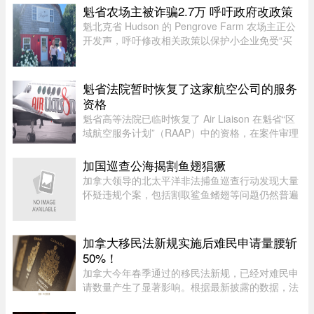
趁着孩子还小，请假回国待上一个月，让孩子好好
魁省农场主被诈骗2.7万 呼吁政府改政策
陪陪爷爷奶奶，成了不少 ...
魁北克省 Hudson 的 Pengrove Farm 农场主正公
开发声，呼吁修改相关政策以保护小企业免受“买
家诈骗”，他们因一家诈骗性质的餐饮公司而损失
了价值 2.7 万元的货品。今年 4 月，由 Alana
Cosgrove 和 Matt Penney 夫 ...
魁省法院暂时恢复了这家航空公司的服务
资格
魁省高等法院已临时恢复了 Air Liaison 在魁省“区
域航空服务计划”（RAAP）中的资格，在案件审理
期间，暂停了省政府将该航空公司剔除出票价补贴
计划的决定。在周一颁布的一项判决中，法官
加国巡查公海揭割鱼翅猖獗
Nancy Bonsaint 批准了 Ai ...
加拿大领导的北太平洋非法捕鱼巡查行动发现大量
怀疑违规个案，包括割取鲨鱼鳍翅等问题仍然普遍
存在。加拿大渔业及海洋部周四（6日）公布，执
法人员近期在公海登船搜查30艘渔船，共发现52宗
可能违规个案；去年则在检 ...
加拿大移民法新规实施后难民申请量腰斩
50%！
加拿大今年春季通过的移民法新规，已经对难民申
请数量产生了显著影响。根据最新披露的数据，法
案生效后三个月内，全国仅接获 1.37 万宗难民申