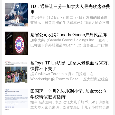
TD：通胀让三分一加拿大人最先砍这些费
用
道明银行（TD Bank）周二（4日）发布的最新调
查显示，日益高涨的生活成本已让加拿大民众不堪
重负，许多人正考虑缩减或取消保险计划。据
Global News报道，道明保险（TD Insurance）的
魁省公司收购Canada Goose户外靴品牌
数据指出，33%的加拿大民众为了节 ...
加拿大鹅（Canada Goose Holdings Inc.）宣布，
已将旗下户外鞋履品牌Baffin Ltd.出售给工作鞋和
军用鞋制造商L.P. Royer Inc.。加拿大鹅没有透露
此次交易的金额和具体条款，但表示，出售Baffin
旨在简化运营模式，将更 ...
被Toys ‘R’ Us坑惨! 加拿大老板血亏60万,
快撑不下去了!
据 CityNews Toronto 8 月 3 日报道，在
Woodbridge 的 Trowers Road 一座大型商业综合
体内，有一家陈列各类迷你豪华儿童车的展厅，产
品售价低至 200 元。“我们拥有最大规模的高端儿
回国玩一个月? 从JK到小学, 加拿大公立
童电动车和玩具车选择之一。”这 ...
学校请假避坑指南!
如今飞趟国内，机票动辄大几千加币。对于许多加
拿大华人家长来说，既然要经历十几个小时的长途
飞行倒时差，只回去一两周绝对是“血亏”。因此，