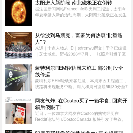
请，较去年同期的 2.78 万宗减少近一半。新法生
太阳进入新阶段 南北磁极正在倒转
效，难民通道收紧今年 3 ...
据法国新闻网站Franceinfo昨天周二报道，太阳今
年夏季进入新的活动周期，太阳南北磁极正在发生
倒转。这一现象大约每11年出现一次。在太阳活动
达到峰值时，太阳两极会交换位置：北磁极转变为
南磁极，南磁极则转变为北 ...
从徐波到马斯克，富豪为何热衷“批量造
人”？
来源｜十点人物志 ID｜sdrenwu撰文 | 于辛巴编辑
｜芝士咸鱼、野格2026年7月，一张照片引爆了互
联网。上百名孩子挤在一间报告厅里，整齐排成数
列。两边站着照顾他们的阿姨，前方拉着一条横
蒙特利尔REM轻轨周末施工 部分时段全
幅。照片由多益网络官方微博 ...
线停运
蒙特利尔REM轻轨乘客注意，本周末因工程施工，
线路将出现服务中断。周六和周日凌晨5时30分至7
时30分，REM全线暂停服务；其中Anse-à-l’Orme
至Bois-Franc路段停运时间将持续至上午10时。
网友气炸: 在Costco买了一箱零食, 回家开
REM将安排接驳巴士连接受影响 ...
箱后傻眼了!
近日，一位加拿大网友在Costco的购物经历在
Reddit论坛的 r/CostcoCanada 板块引发了热议。
这位网友兴冲冲地买了一箱心爱的巧克力零食，结
果回家一开箱，血压直接飙升——里面的零食居然
印度黑帮持学签渗透加拿大: 官方机密曝