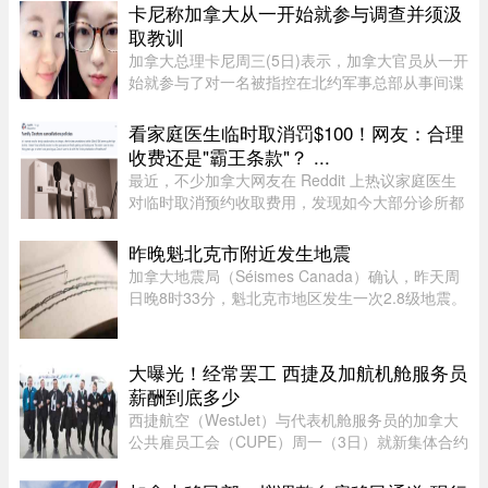
找回电脑。据Martin Picard介绍，被盗地点位于
卡尼称加拿大从一开始就参与调查并须汲
Plateau-Mont-Royal区Duluth Es ...
取教训
加拿大总理卡尼周三(5日)表示，加拿大官员从一开
始就参与了对一名被指控在北约军事总部从事间谍
活动的实习生的调查。据加拿大广播公司(CBC)报
道，卡尼表示加拿大应该从这类事件中汲取教训，
看家庭医生临时取消罚$100！网友：合理
但并未明确表示加拿大正在 ...
收费还是"霸王条款"？ ...
最近，不少加拿大网友在 Reddit 上热议家庭医生
对临时取消预约收取费用，发现如今大部分诊所都
设有“24小时内取消预约须交费”的规定，金额多在
$60至$100之间。多名网友表示，这类收费政策其
昨晚魁北克市附近发生地震
实已经实行十年以上，$60 ...
加拿大地震局（Séismes Canada）确认，昨天周
日晚8时33分，魁北克市地区发生一次2.8级地震。
震中位于魁北克市以西南偏西约12公里处，震源深
度22.7公里。不少网友在社交媒体表示感受到震
动，形容感觉像打雷或重型车 ...
大曝光！经常罢工 西捷及加航机舱服务员
薪酬到底多少
西捷航空（WestJet）与代表机舱服务员的加拿大
公共雇员工会（CUPE）周一（3日）就新集体合约
达成临时协议，化解了持续多日的工潮危机。根据
西捷航空周一在官网公布的薪酬资料，该公司机舱