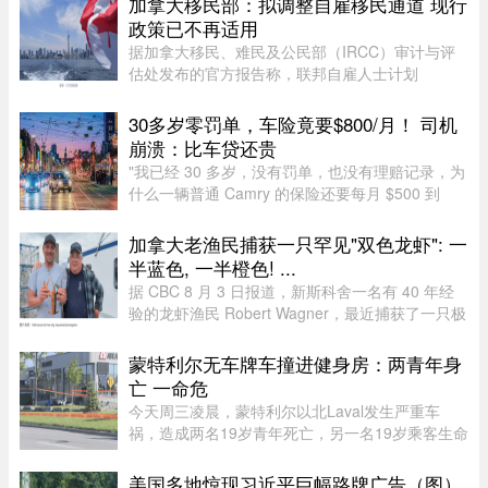
加拿大移民部：拟调整自雇移民通道 现行
服务员薪酬为每个「薪酬工时 ...
政策已不再适用
据加拿大移民、难民及公民部（IRCC）审计与评
估处发布的官方报告称，联邦自雇人士计划
（SEPP）一直受到严重积压、高拒签率和长时间
处理周期的困扰，主要原因是该计划“项目目标不
30多岁零罚单，车险竟要$800/月！ 司机
明确，资格标准过于宽泛”。SEPP 是 ...
崩溃：比车贷还贵
"我已经 30 多岁，没有罚单，也没有理赔记录，为
什么一辆普通 Camry 的保险还要每月 $500 到
$800？"一名多伦多网友近日在 Reddit 发帖称，自
己找过保险经纪、直接联系过保险公司，也使用了
加拿大老渔民捕获一只罕见"双色龙虾": 一
多个比价网站，得到的报价 ...
半蓝色, 一半橙色! ...
据 CBC 8 月 3 日报道，新斯科舍一名有 40 年经
验的龙虾渔民 Robert Wagner，最近捕获了一只极
为罕见的龙虾。这只龙虾从头到尾一边是蓝色，一
边是橙色，颜色分界极为分明。Wagner 表示：“我
蒙特利尔无车牌车撞进健身房：两青年身
当时只说了句‘哇！我这 ...
亡 一命危
今天周三凌晨，蒙特利尔以北Laval发生严重车
祸，造成两名19岁青年死亡，另一名19岁乘客生命
垂危。据当地警方（SPL）介绍，凌晨1时20分左
右，巡警发现涉事车辆并示意停车，但车辆迅速加
美国多地惊现习近平巨幅路牌广告（图）