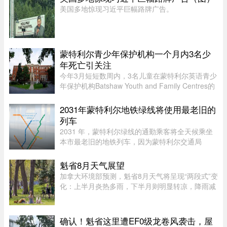
速逃离，警方并未展开追逐。不 ...
美国多地惊现习近平巨幅路牌广告。
蒙特利尔青少年保护机构一个月内3名少
年死亡引关注
今年3月短短数周内，3名儿童在蒙特利尔英语青少
年保护机构Batshaw Youth and Family Centres的
照护或监管期间死亡。魁北克验尸官办公室已证实
这3起未成年人死亡事件，并表示目前全部仍在调
2031年蒙特利尔地铁绿线将使用最老旧的
查之中。 ...
列车
2031 年，蒙特利尔绿线的通勤乘客将全天候乘坐
本市最老旧的地铁列车，因为蒙特利尔交通局
（STM）准备在该网络的两条线路之间对调列车。
六年后，当蓝线延长线通车时，STM 将把现代化
魁省8月天气展望
的 Azur 列车从绿线调往蓝线。作为 ...
加拿大环境部预测，魁省8月天气将呈现“两段式”变
化：上半月炎热多雨，下半月则明显转凉，降雨减
少。8月初，魁省多个地区已迎来较多降雨。未来
第一周，中部和东部地区气温预计将高于正常水
平，而南部地区气温则略低 ...
确认！魁省这里遭EF0级龙卷风袭击，屋