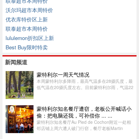
联泰超市本周特价
沃尔玛超市本周特价
优衣库特价区上新
联泰超市本周特价
lululemon折扣区上新
Best Buy限时特卖
新闻频道
蒙特利尔一周天气情况
本周蒙特利尔多降雨，最高气温多在28摄氏度，最
低气温在20摄氏度左右。目前蒙特利尔雨，气温22
摄氏度，体感26度；今天下午气温25摄氏度，体感
34，有雷暴风险；夜间最低20摄氏度。今天蒙特利
尔空气质量优，紫外线指数 ...
蒙特利尔知名餐厅遭窃，老板公开喊话小
偷：把电脑还我，可补偿你 ... ...
蒙特利尔知名餐厅Au Pied de Cochon附近一处相
邻店铺上周六遭人破门行窃，餐厅老板Martin
Picard的电脑被盗。他如今公开向公众求助，希望