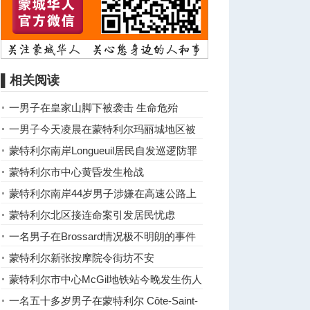
▌相关阅读
一男子在皇家山脚下被袭击 生命危殆
一男子今天凌晨在蒙特利尔玛丽城地区被
捅
蒙特利尔南岸Longueuil居民自发巡逻防罪
犯
蒙特利尔市中心黄昏发生枪战
蒙特利尔南岸44岁男子涉嫌在高速公路上
枪指他人被捕
蒙特利尔北区接连命案引发居民忧虑
一名男子在Brossard情况极不明朗的事件
中严重受伤
蒙特利尔新张按摩院令街坊不安
蒙特利尔市中心McGil地铁站今晚发生伤人
事件
一名五十多岁男子在蒙特利尔 Côte-Saint-