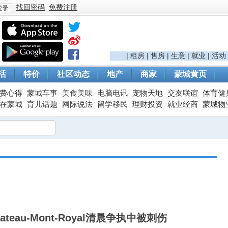
找回密码
免费注册
登
|
租房
|
售房
|
生意
|
就业
|
活动
活
特价
社区动态
地产
商家
蒙城黄页
费心得
蒙城车事
美食美味
电脑电讯
宠物天地
交友联谊
体育健
在蒙城
育儿话题
网际说法
留学移民
理财投资
就业经商
蒙城物
录
teau-Mont-Royal清晨争执中被刺伤