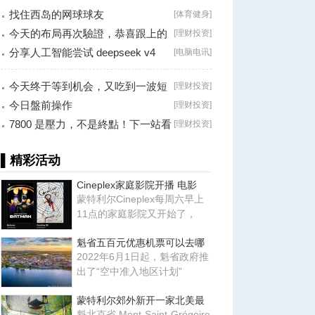
找住西岛的网球球友
[
体育健身
]
今天的布局再次驗證，恭喜跟上的
[
理财投资
]
朋友！
分享人工智能尝试 deepseek v4
[
电脑电讯
]
falsh, 据说
今天终于等到机会，又吃到一波短
[
理财投资
]
线利润！
今日盤前操作
[
理财投资
]
7800 是壓力，不是終點！下一站看
[
理财投资
]
8000？
▌精彩活动
Cineplex家庭影院开播 电影
蒙特利尔Cineplex每周六早上
11点的家庭影院又开始了，
魁省五百元优惠机票可以去哪
2022年6月1日起，魁省政府推
出了“空中准入地区计划”
蒙特利尔郊外新开一家北美最
魁北克省 Mont-Saint-Grégoire