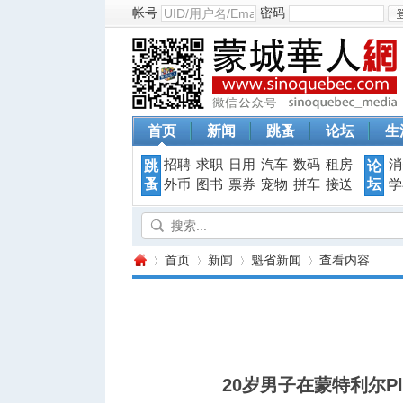
帐号
密码
首页
新闻
跳蚤
论坛
生
招聘
求职
日用
汽车
数码
租房
消
跳
论
蚤
坛
外币
图书
票券
宠物
拼车
接送
学
首页
新闻
魁省新闻
查看内容
蒙
›
›
›
›
20岁男子在蒙特利尔Pla