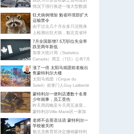
因认为市议会在缺乏透明度的
情况下强行推进一项大型数据
中心项目，魁北克省
狂犬病例增加 魁省环境部扩大
Sherbrook
运输禁令
由于过去几个月在多只浣熊身
上检测出狂犬病，魁北克省环
境部正在扩大野生动物运输禁
7月全国新增7.5万职位失业率
令
跌至两年新低
加拿大统计局（Statistics
Canada）周五（7日）公布7月
劳动力调查结果，新增就业职
涨了一倍 太阳马戏团前老板出
位
售蒙特利尔大楼
太阳马戏团（Cirque du
Soleil）前掌门人Guy Laliberté
近日将位于蒙特利尔市中心的
蒙特利尔一便利店遭数十名青
Ma
少年闹事，员工受伤
昨天周四晚至今天周五凌晨，
蒙特利尔Ville-Marie区一家加
油站发生骚乱，数十名青少年
老师不会英语法语 蒙特利尔一
学校被关闭
魁北克教育部决定撤销蒙特利