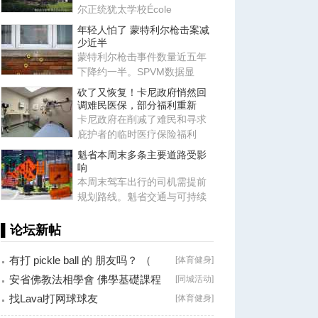
尔正统犹太学校École
communautaire Belz三个校区
年轻人怕了 蒙特利尔枪击案减
的办学
少近半
蒙特利尔枪击事件数量近五年
下降约一半。SPVM数据显
示，2025年全市发生76起枪击
砍了又恢复！卡尼政府悄然回
事件，
调难民医保，部分福利重新
卡尼政府在削减了难民和寻求
庇护者的临时医疗保险福利
后，近期又悄然恢复了部分福
魁省本周末多条主要道路受影
利项
响
本周末驾车出行的司机需提前
规划路线。魁省交通与可持续
交通部提醒，多处主要道路将
出
▌论坛新帖
有打 pickle ball 的 朋友吗？ （
[
体育健身
]
Brossard
安省佛教法相學會 佛學基礎課程
[
同城活动
]
（第二十八
找Laval打网球球友
[
体育健身
]