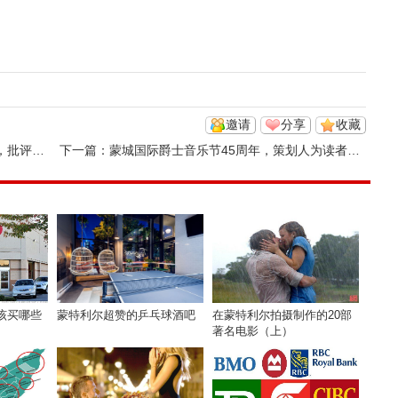
邀请
分享
收藏
术 ...
下一篇：
蒙城国际爵士音乐节45周年，策划人为读者的特别推荐
西该买哪些
蒙特利尔超赞的乒乓球酒吧
在蒙特利尔拍摄制作的20部
著名电影（上）