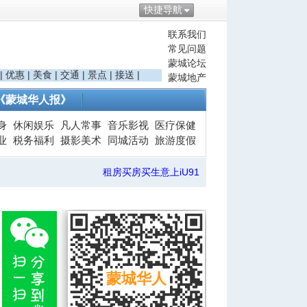
快捷导航
联系我们
常见问题
蒙城论坛
|
优惠
|
美食
|
交通
|
景点
|
接送
|
蒙城地产
《蒙城华人报》
身
休闲娱乐
凡人常事
音乐影视
医疗保健
业
税务福利
摄影美术
同城活动
旅游度假
租房买房买生意上iU91