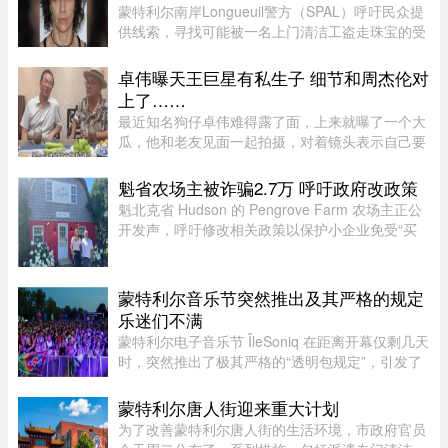
蒙特利尔南岸Longueuil警方（SPAL）呼吁民众提
供线索，寻找可能被一名上门清洁工盗走珠宝的受
害者。警方表示，嫌疑人涉嫌主要针对老年居民下
手。48岁的Longueuil居民Mélanie Tanguay上周
卓伟曝天王巨星有私生子 细节和周杰伦对
四出庭，被控涉及Saint-Brun ...
上了……
最近知名狗仔卓伟难得露了面，上来就曝了一个大
瓜，他和老友见面一起拍摄，对着镜头表示自己要
讲一个天王巨星私生子的故事。这里还是要强调一
下，卓伟爆料之前明确表示，故事就是故事，他手
魁省农场主被诈骗2.7万 呼吁政府改政策
头也没有真凭实据，建议大 ...
魁北克省 Hudson 的 Pengrove Farm 农场主正公
开发声，呼吁修改相关政策以保护小企业免受“买
家诈骗”，他们因一家诈骗性质的餐饮公司而损失
了价值 2.7 万元的货品。今年 4 月，由 Alana
Cosgrove 和 Matt Penney 夫 ...
蒙特利尔音乐节突然推出及其严格的规定
乐迷们不满
蒙特利尔电子音乐节 ÎleSoniq 在距离开幕仅剩几天
时，突然推出了极其严格的“透明包规定”，引发了
乐迷们的强烈不满。“我本来有好几个去音乐节专
门用的腰包，结果在 ÎleSoniq 开幕前几天还得折腾
蒙特利尔唐人街迎来重大计划
着重新买一个，太 ...
为了改善蒙特利尔唐人街的生活环境，市政府官员