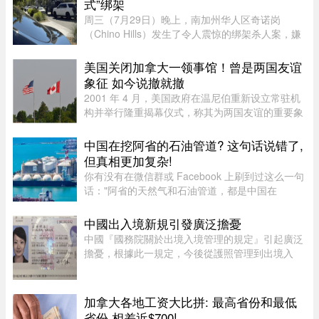
式”绑架
周三（7月29日）晚上，南加州华人区奇诺岗
（Chino Hills）发生了令人震惊的绑架杀人案，嫌
犯眼见绑架事件败露，当着警察的面枪杀了受害
者，此种暴行震惊了全美。周五（7月31日），圣
美国关闭加拿大一领事馆！曾是两国友谊
贝纳迪诺县（San Bernardino Coun ...
象征 如今说撤就撤
2001 年 4 月，美国政府在温尼伯重新设立常驻机
构并举行隆重揭幕仪式，称其为两国友谊的重要象
征。美国驻加拿大大使 Gordon Giffin 当时与时任
曼省省长 Gary Doer 一同出席仪式。Giffin 表
中国在挖阿省的石油管道? 这句话说错了,
示：“这不仅体现了美国政 ...
但真相更加复杂!
你有没有在微信群或 Facebook 上刷到过这么一句
话："阿省的天然气和石油管道，都是中国在
挖。"这句话在华人圈传得挺广，配上几张工地照
片，看起来"有图有真相"。那它到底是不是真的？
中國出入境新規引發廣泛擔憂
答案很简单：不准确，甚至可以说 ...
中國『國務院關於出境入境管理的規定』引起廣泛
擔憂，根據此一規定，今後從護照管理到出境入
境，可能都會受到程度不同的限制，執行限制出境
的權力甚至下放至“縣級出入境管理機構”。 ...
加拿大各地工资大比拼: 最高省份和最低
省份,相差近$700!