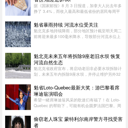
据《国家邮报》8 月 3 日报道，加拿大人比去年多
挣了 3.4%，而收入最高和最低省份的居民每周平
均收入相差近 700 元。这是根据加拿大统计局
（Statistics Canada）最新发布的数据，披露了全
魁省暴雨持续 河流水位受关注
国及各省、地区居民的平均周 ...
魁北克多地持续降雨，部分地区预计截至明天周二
前将迎来最多100毫米降水，导致部分河流水位上
升。据MétéoMédia报道，建筑假期最后一天的大
雨已造成部分地区积水。Saguenay–Lac-Saint-
Jean地区的Chicoutimi河和au ...
魁北克未来五年将拆除9座老旧水坝 恢复
河流自然生态
魁北克省政府宣布，将启动老旧非必要水坝拆除计
划，未来五年内拆除9座水坝，并停止维护另外32
座水坝，让其自然老化退役，以恢复河流自然生态
系统。这标志着魁北克正式加入国际上日益兴起的
魁省Loto-Quebec最新大奖：游巴黎看席
拆坝潮流。 ...
琳迪翁演唱会
希望一睹席琳迪翁风采的歌迷们有福了！在 Loto-
Quebec 的帮助下，可能有机会圆梦法国巴黎。周
一，Loto-Quebec 推出了“Diva in Paris
Experience”抽奖活动，将抽出两位幸运歌迷（每
偷窃老人珠宝 蒙特利尔南岸警方寻找受害
人可携一名同伴），邀他们亲临现 ...
者