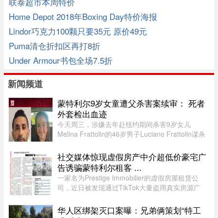
联泰超市本周特价
Home Depot 2018年Boxing Day特价海报
Lindor巧克力100颗只要35元 原价49元
Puma清仓折扣区再打8折
Under Armour书包全场7.5折
新闻频道
蒙特利尔9岁女童遭父杀害案续审： 死者
外套检出血迹
今天周三，涉嫌去年赴纽约期间杀害9岁女儿
Melina Frattolin的46岁男子Luciano Frattolin谋杀
案继续审理。Melina生前居住在蒙特利尔。
Luciano Frattolin被控二级谋杀及藏匿尸体，两项
社交媒体惊现虚假房产中介超低价豪宅广
罪名均不认罪，自2025年7月被捕以 ...
告诱骗蒙特利尔租客 ...
一家名为Prestige Immobilier的虚假房屋租赁公
司，近日被发现通过TikTok大量盗用真实房源广
告，以远低于市场价的租金吸引蒙特利尔都会区租
客，再以“预约看房”为由索取押金和个人资料。部
华人区绑架灭口案曝：兄弟俩策划“特工
分虚假视频播放量高达27万 ...