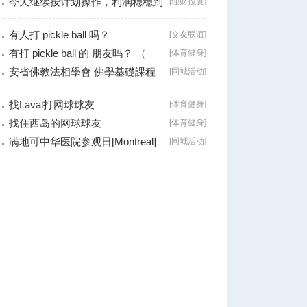
今天继续按计划操作，利润稳稳到
[
理财投资
]
手！
有人打 pickle ball 吗？
[
交友联谊
]
有打 pickle ball 的 朋友吗？ （
[
体育健身
]
Brossard
安省佛教法相學會 佛學基礎課程
[
同城活动
]
（第二十八
找Laval打网球球友
[
体育健身
]
找住西岛的网球球友
[
体育健身
]
满地可中华医院参观日[Montreal]
[
同城活动
]