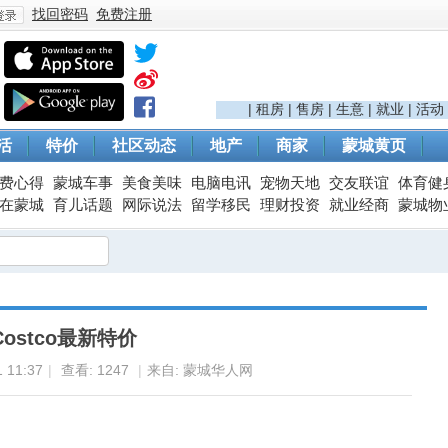
找回密码
免费注册
登
|
租房
|
售房
|
生意
|
就业
|
活动
活
特价
社区动态
地产
商家
蒙城黄页
费心得
蒙城车事
美食美味
电脑电讯
宠物天地
交友联谊
体育健
在蒙城
育儿话题
网际说法
留学移民
理财投资
就业经商
蒙城物
录
Costco最新特价
 11:37
|
查看:
1247
|
来自: 蒙城华人网