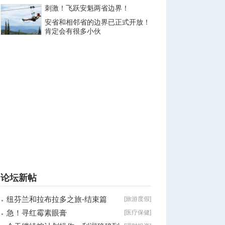
刺激！飞跃安魁两省边界！
安省和相邻省的边界已正式开放！
肯定会有很多小伙
论坛新帖
纽芬兰和拉布拉多之旅-结束篇
[
旅游度假
]
急！寻红霉素眼膏
[
医疗保健
]