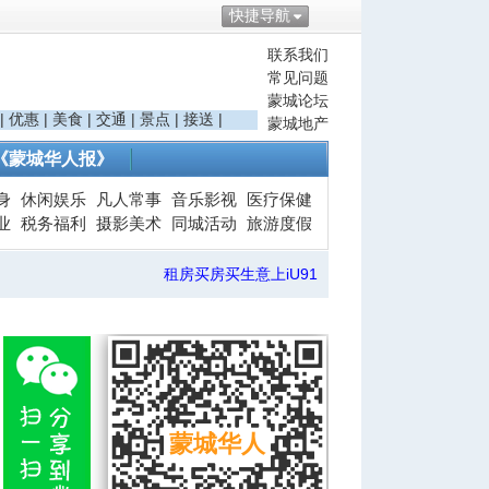
快捷导航
联系我们
常见问题
蒙城论坛
|
优惠
|
美食
|
交通
|
景点
|
接送
|
蒙城地产
《蒙城华人报》
身
休闲娱乐
凡人常事
音乐影视
医疗保健
业
税务福利
摄影美术
同城活动
旅游度假
租房买房买生意上iU91