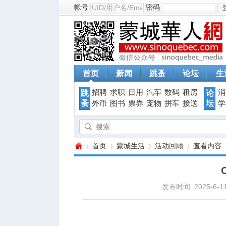
帐号
密码
首页
新闻
跳蚤
论坛
生
招聘
求职
日用
汽车
数码
租房
消
跳
论
蚤
坛
外币
图书
票券
宠物
拼车
接送
学
首页
蒙城生活
活动回顾
查看内容
发布时间: 2025-6-11
蒙
›
›
›
›