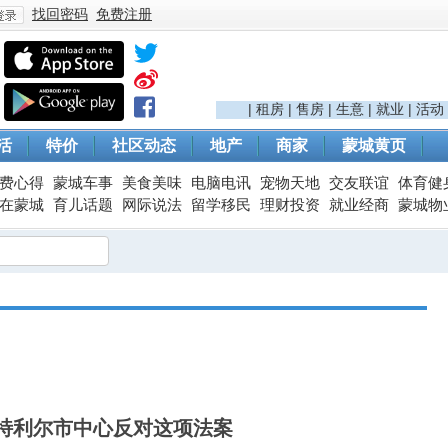
找回密码
免费注册
登
|
租房
|
售房
|
生意
|
就业
|
活动
活
特价
社区动态
地产
商家
蒙城黄页
费心得
蒙城车事
美食美味
电脑电讯
宠物天地
交友联谊
体育健
在蒙城
育儿话题
网际说法
留学移民
理财投资
就业经商
蒙城物
录
特利尔市中心反对这项法案