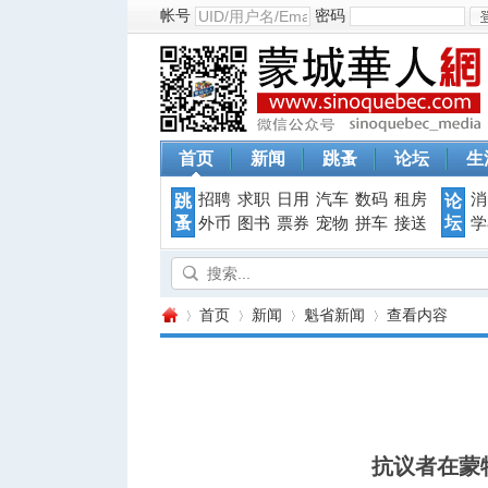
帐号
密码
首页
新闻
跳蚤
论坛
生
招聘
求职
日用
汽车
数码
租房
消
跳
论
蚤
坛
外币
图书
票券
宠物
拼车
接送
学
首页
新闻
魁省新闻
查看内容
蒙
›
›
›
›
抗议者在蒙