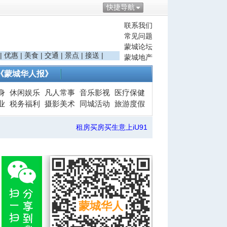
快捷导航
联系我们
常见问题
蒙城论坛
|
优惠
|
美食
|
交通
|
景点
|
接送
|
蒙城地产
《蒙城华人报》
身
休闲娱乐
凡人常事
音乐影视
医疗保健
业
税务福利
摄影美术
同城活动
旅游度假
租房买房买生意上iU91