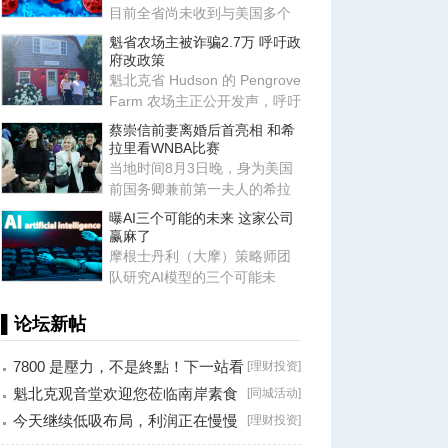
目前全省尚未收到与美国多个
州因生菜引发的隐孢子虫病
魁省农场主被诈骗2.7万 呼吁政
（Cy
府改政策
魁北克省 Hudson 的 Pengrove
Farm 农场主正公开发声，呼吁
修改相关政策以保护小企业
蔡崇信前妻离婚后首亮相 和希
拉里看WNBA比赛
当地时间8月3日晚，身为美国
前国务卿兼前第一夫人的希拉
里·克林顿，出现在纽约巴克莱
曝AI三个可能的未来 这家公司
赢麻了
摩根士丹利（大摩）策略师团
队研究AI模型的三个可能未
来：封闭模型赢了、开放模型
胜出
▌论坛新帖
7800 是壓力，不是終點！下一站看
[
理财投资
]
8000？
魁北克观音堂欢迎您莅临南岸素食
[
同城活动
]
分享会！
今天继续低吸布局，利润正在慢慢
[
理财投资
]
兑现！