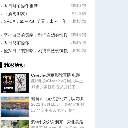
今日盤前操作更新
[
理财投资
]
《酒肉朋友》
[
音乐影视
]
SPCX：65～230 美元，未来一年
[
理财投资
]
最大的机会？
坚持自己的策略，利润自然会慢慢
[
理财投资
]
累积！
今日盤前操作
[
理财投资
]
坚持自己的策略，利润自然会慢慢
[
理财投资
]
累积！
▌精彩活动
Cineplex家庭影院开播 电影
蒙特利尔Cineplex每周六早上
11点的家庭影院又开始了，
魁省五百元优惠机票可以去哪
2022年6月1日起，魁省政府推
出了“空中准入地区计划”
蒙特利尔郊外新开一家北美最
魁北克省 Mont-Saint-Grégoire