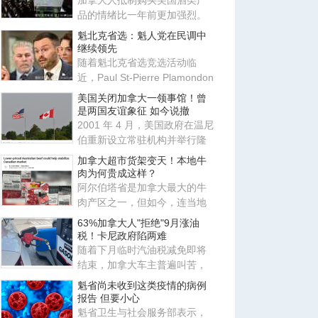
加拿大人抵制购买美国酒类产
品的情绪比一年前更加强烈。
Nanos Research专门为CTV
魁北克省选：魁人党在民调中
News
继续领先
随着魁北克省选竞选活动临
近，Paul St-Pierre Plamondon
领导的 Parti Québécois（P
美国关闭加拿大一领事馆！曾
是两国友谊象征 如今说撤
2001 年 4 月，美国政府在温尼
伯重新设立常驻机构并举行隆
重揭幕仪式，称其为两国友谊
加拿大超市货架变天！本地牛
肉为何贵成这样？
阿尔伯塔省是加拿大最大的牛
肉产区之一，但如今，连当地
超市里的“价格优势”也正在被
63%加拿大人"拒绝"9月涨油
税！卡尼政府陷两难
随着下月临时汽油税减免即将
结束，加拿大车主普遍叫苦，
绝大多数受访者希望联邦政府
魁省尚未收到这类疫情的病例
将
报告 但要小心
魁省卫生与社会服务部表示，