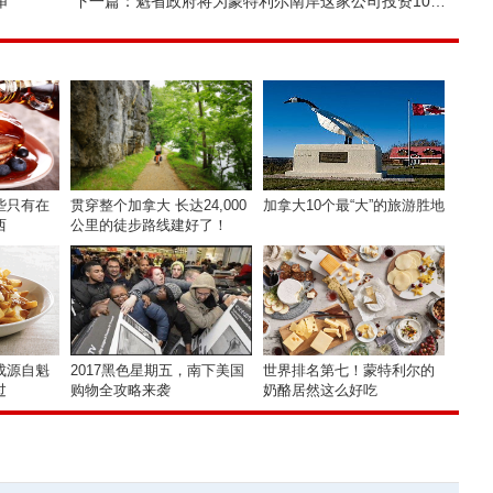
审
下一篇：
魁省政府将为蒙特利尔南岸这家公司投资1000万
些只有在
贯穿整个加拿大 长达24,000
加拿大10个最“大”的旅游胜地
西
公里的徒步路线建好了！
成源自魁
2017黑色星期五，南下美国
世界排名第七！蒙特利尔的
过
购物全攻略来袭
奶酪居然这么好吃