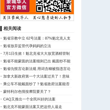
▌相关阅读
魁省宗教中立 62号法案：87%魁北克人支
持
魁省放弃监管代孕妈妈的立法
7月1日生效！魁北克省大大放宽酒精管制
魁省不能蒙面的法案细则已出 戴面纱不能
接孩子
魁省仇恨言论新法规 用词含糊被指违言论
自由
加拿大新政府第一个大法案过关了！意味
着什么？
乘公车不能戴面纱了？魁省政府法案能否
通过
蒙特利尔色情按摩院要关了？
CAQ又推出一个全民叫好的法案
魁北克不能蒙面法案又把这些人逼走