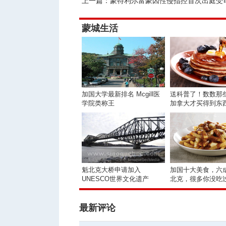
上一篇：
蒙特利尔富豪因性侵指控首次出庭受
蒙城生活
加国大学最新排名 Mcgill医
送科普了！数数那
学院类称王
加拿大才买得到东
魁北克大桥申请加入
加国十大美食，六
UNESCO世界文化遗产
北克，很多你没吃
最新评论