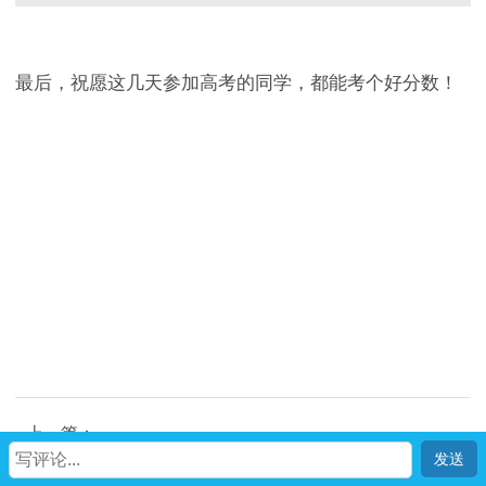
最后，祝愿这几天参加高考的同学，都能考个好分数！
上一篇：
全世界最受购房者青睐的20城
首页
我
社区
生活