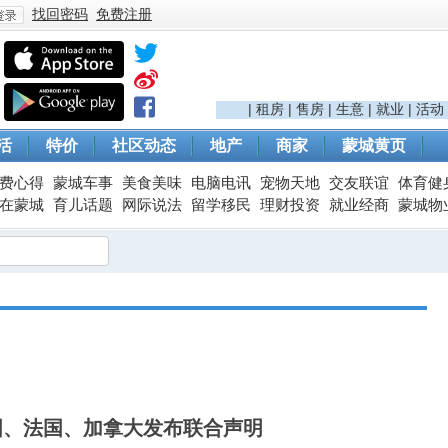
找回密码
免费注册
登
|
租房
|
售房
|
生意
|
就业
|
活动
活
特价
社区动态
地产
商家
蒙城黄页
费心得
蒙城车事
美食美味
电脑电讯
宠物天地
交友联谊
体育健
在蒙城
育儿话题
网际说法
留学移民
理财投资
就业经商
蒙城物
录
国、法国、加拿大发布联合声明