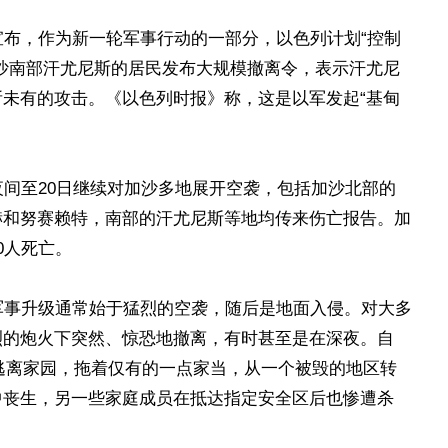
宣布，作为新一轮军事行动的一部分，以色列计划“控制
沙南部汗尤尼斯的居民发布大规模撤离令，表示汗尤尼
未有的攻击。《以色列时报》称，这是以军发起“基甸
。
夜间至20日继续对加沙多地展开空袭，包括加沙北部的
赫和努赛赖特，南部的汗尤尼斯等地均传来伤亡报告。加
0人死亡。
军事升级通常始于猛烈的空袭，随后是地面入侵。对大多
烈的炮火下突然、惊恐地撤离，有时甚至是在深夜。自
复逃离家园，拖着仅有的一点家当，从一个被毁的地区转
中丧生，另一些家庭成员在抵达指定安全区后也惨遭杀