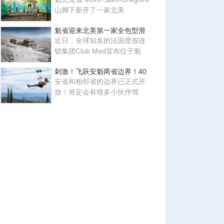
山脚下新开了一家北美
魁省迎来北美第一家全包型滑
近日，全球知名的法国度假连
锁集团Club Med宣布位于魁
刺激！飞跃安魁两省边界！40
安省和相邻省的边界已正式开
放！肯定会有很多小伙伴驾