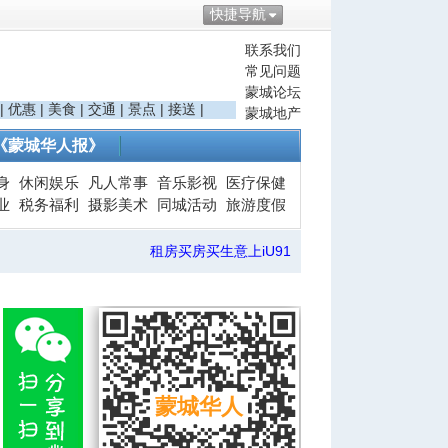
快捷导航
联系我们
常见问题
蒙城论坛
|
优惠
|
美食
|
交通
|
景点
|
接送
|
蒙城地产
《蒙城华人报》
身
休闲娱乐
凡人常事
音乐影视
医疗保健
业
税务福利
摄影美术
同城活动
旅游度假
租房买房买生意上iU91