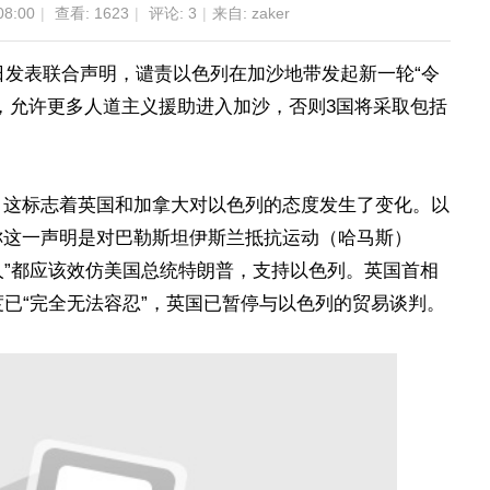
8:00
|
查看:
1623
|
评论:
3
|
来自: zaker
9日发表联合声明，谴责以色列在加沙地带发起新一轮“令
，允许更多人道主义援助进入加沙，否则3国将采取包括
，这标志着英国和加拿大对以色列的态度发生了变化。以
称这一声明是对巴勒斯坦伊斯兰抵抗运动（哈马斯）
导人”都应该效仿美国总统特朗普，支持以色列。英国首相
度已“完全无法容忍”，英国已暂停与以色列的贸易谈判。