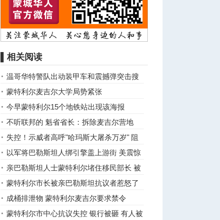
▌相关阅读
温哥华特警队出动装甲车和震撼弹突击搜
捕亲巴恐怖组织领袖 ...
蒙特利尔麦吉尔大学局势紧张
今早蒙特利尔15个地铁站出现该海报
不听联邦的 魁省省长：拆除麦吉尔营地
失控！示威者高呼"哈玛斯大屠杀万岁" 阻
犹太学生入校 ...
以军将巴勒斯坦人绑引擎盖上游街 美震惊
说重话
亲巴勒斯坦人士蒙特利尔堵住移民部长 被
控
蒙特利尔市长被亲巴勒斯坦抗议者惹怒了
成桶排泄物 蒙特利尔麦吉尔要求禁令
蒙特利尔市中心抗议失控 银行被砸 有人被