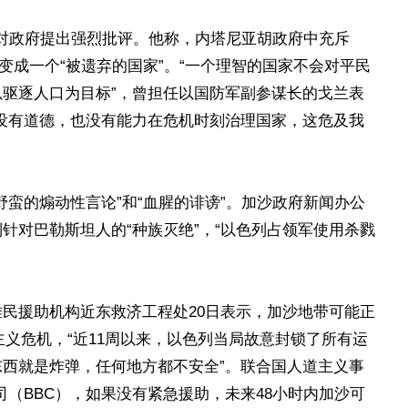
日对政府提出强烈批评。他称，内塔尼亚胡政府中充斥
变成一个“被遗弃的国家”。“一个理智的国家不会对平民
驱逐人口为目标”，曾担任以国防军副参谋长的戈兰表
没有道德，也没有能力在危机时刻治理国家，这危及我
野蛮的煽动性言论”和“血腥的诽谤”。加沙政府新闻办公
针对巴勒斯坦人的“种族灭绝”，“以色列占领军使用杀戮
民援助机构近东救济工程处20日表示，加沙地带可能正
道主义危机，“近11周以来，以色列当局故意封锁了所有运
西就是炸弹，任何地方都不安全”。联合国人道主义事
司（BBC），如果没有紧急援助，未来48小时内加沙可