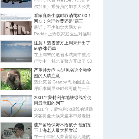
本周，代表 WestJet（总部卡
尔加里）乘务员的加拿大公共
雇员工会（CUPE）公布新合约
看家庭医生临时取消罚$100！
初
网友：合理收费还是"霸王
最近，不少加拿大网友在
Reddit 上热议家庭医生对临时
取消预约收取费用，发现如今
注意！魁省警方上周末开出了
大部
50多张罚单
在上周末的魁省水域集中整治
行动中，魁北克警方开出了 50
多张罚单，并逮捕了 3 名酒
严重并发症 去过魁省这个动物
园的人请注意
魁北克省 Granby 动物园正在
呼吁本周早些时候可能与一只
日本猕猴发生过肢体接触的游
2031年蒙特利尔地铁绿线将使
客
用最老旧的列车
2031 年，蒙特利尔绿线的通勤
乘客将全天候乘坐本市最老旧
的地铁列车，因为蒙特利尔交
遗产留给保姆不给孩子 他们拍
下上海老人最大胆尝试
在一个年轻人普遍情感无能的