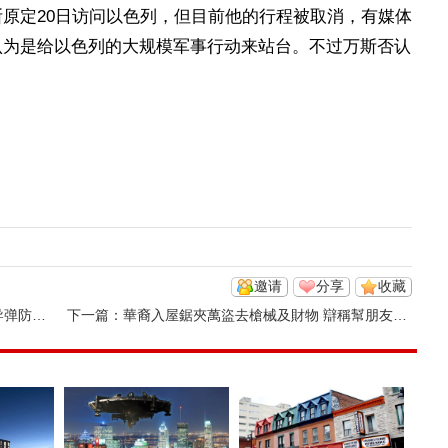
原定20日访问以色列，但目前他的行程被取消，有媒体
认为是给以色列的大规模军事行动来站台。不过万斯否认
邀请
分享
收藏
御计划
下一篇：
華裔入屋鋸夾萬盜去槍械及財物 辯稱幫朋友搬屋