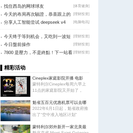
找住西岛的网球球友
[
体育健身
]
今天的布局再次驗證，恭喜跟上的
[
理财投资
]
朋友！
分享人工智能尝试 deepseek v4
[
电脑电讯
]
falsh, 据说
今天终于等到机会，又吃到一波短
[
理财投资
]
线利润！
今日盤前操作
[
理财投资
]
7800 是壓力，不是終點！下一站看
[
理财投资
]
8000？
▌精彩活动
Cineplex家庭影院开播 电影
蒙特利尔Cineplex每周六早上
11点的家庭影院又开始了，
魁省五百元优惠机票可以去哪
2022年6月1日起，魁省政府推
出了“空中准入地区计划”
蒙特利尔郊外新开一家北美最
魁北克省 Mont-Saint-Grégoire