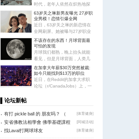
时代，老年人依然在炽热地探
索各种关系，他们鲜活的一面
63岁关之琳新男友曝光 27岁职
也
业男模！恋情引爆全网
近日，63岁关之琳的新恋情在
全网刷屏。她被曝与27岁职业
男模Johan相恋，两人有着惊
不该存在的东西！月球背面最
人
可怕的发现
月球我们都熟，晚上抬头就能
看见，但是月球背面，人类几
千年来从来没见过，因为月球
在加拿大年薪$30万突然被裁:
被
如今只能找到$13万的职位
近日，在Reddit的加拿大求职
论坛（r/CanadaJobs）上，一
篇关于薪资断崖式下跌的帖子
引
▌论坛新帖
有打 pickle ball 的 朋友吗？ （
[
体育健身
]
Brossard
安省佛教法相學會 佛學基礎課程
[
同城活动
]
（第二十八
找Laval打网球球友
[
体育健身
]