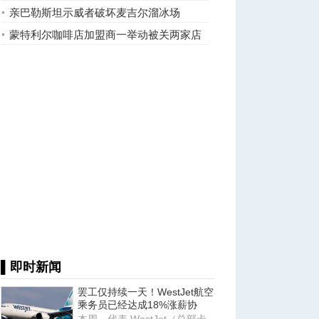
捕
亲巴勒斯坦示威者破坏麦吉尔溜冰场
蒙特利尔咖啡店加盟商一举动被关两家店
▌即时新闻
罢工仅持续一天！WestJet航空
乘务员已经达成18%涨薪协