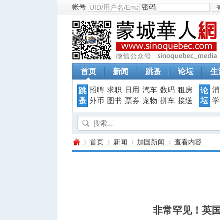
帐号
密码
首页
新闻
跳蚤
论坛
生
招聘
求职
日用
汽车
数码
租房
消
跳
论
蚤
坛
外币
图书
票券
宠物
拼车
接送
学
首页
新闻
加国新闻
查看内容
蒙
›
›
›
›
非常罕见！英