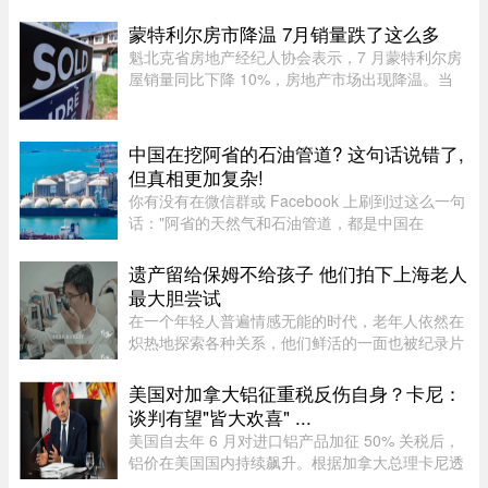
此次交易的金额和具体条款，但表示，出售Baffin
旨在简化运营模式，将更 ...
蒙特利尔房市降温 7月销量跌了这么多
魁北克省房地产经纪人协会表示，7 月蒙特利尔房
屋销量同比下降 10%，房地产市场出现降温。当
月，蒙特利尔共录得 3,338 套住宅成交，较 2025
年 7 月的 3,709 套有所下滑。与去年同期相比，该
地区所有房屋类型以及各 ...
中国在挖阿省的石油管道? 这句话说错了,
但真相更加复杂!
你有没有在微信群或 Facebook 上刷到过这么一句
话："阿省的天然气和石油管道，都是中国在
挖。"这句话在华人圈传得挺广，配上几张工地照
片，看起来"有图有真相"。那它到底是不是真的？
遗产留给保姆不给孩子 他们拍下上海老人
答案很简单：不准确，甚至可以说 ...
最大胆尝试
在一个年轻人普遍情感无能的时代，老年人依然在
炽热地探索各种关系，他们鲜活的一面也被纪录片
的镜头拍下来。但除了吸引各路网络判官的遗产分
配和情感纠纷片段，《前浪》系列在做的其实是激
美国对加拿大铝征重税反伤自身？卡尼：
发大众重新审视每个人都将 ...
谈判有望"皆大欢喜" ...
美国自去年 6 月对进口铝产品加征 50% 关税后，
铝价在美国国内持续飙升。根据加拿大总理卡尼透
露，2025 年 6 月至 2026 年 6 月，美国铝生产者