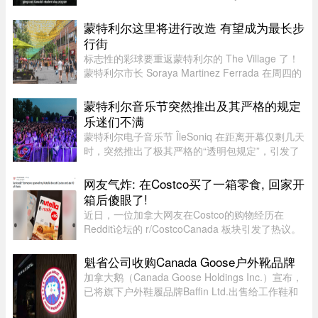
来到加拿大，表面上是前往BC省Kamloops的
Thompson Rivers University就读。但记录显示，
蒙特利尔这里将进行改造 有望成为最长步
目前“无法确认”他是否真的上过课。实 ...
行街
标志性的彩球要重返蒙特利尔的 The Village 了！
蒙特利尔市长 Soraya Martinez Ferrada 在周四的
新闻发布会上表示，悬挂在 Sainte-Catherine
Street East 上空的这些色彩斑斓的小球早已成为该
蒙特利尔音乐节突然推出及其严格的规定
街区乃至这座城市的象征 ...
乐迷们不满
蒙特利尔电子音乐节 ÎleSoniq 在距离开幕仅剩几天
时，突然推出了极其严格的“透明包规定”，引发了
乐迷们的强烈不满。“我本来有好几个去音乐节专
门用的腰包，结果在 ÎleSoniq 开幕前几天还得折腾
网友气炸: 在Costco买了一箱零食, 回家开
着重新买一个，太 ...
箱后傻眼了!
近日，一位加拿大网友在Costco的购物经历在
Reddit论坛的 r/CostcoCanada 板块引发了热议。
这位网友兴冲冲地买了一箱心爱的巧克力零食，结
果回家一开箱，血压直接飙升——里面的零食居然
魁省公司收购Canada Goose户外靴品牌
凭空消失了近三分之一！图片来 ...
加拿大鹅（Canada Goose Holdings Inc.）宣布，
已将旗下户外鞋履品牌Baffin Ltd.出售给工作鞋和
军用鞋制造商L.P. Royer Inc.。加拿大鹅没有透露