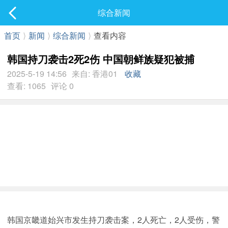
社区
综合新闻
最新发表
首页
⟩
新闻
⟩
综合新闻
⟩
查看内容
韩国持刀袭击2死2伤 中国朝鲜族疑犯被捕
2025-5-19 14:56
来自: 香港01
收藏
查看: 1065
评论 0
韩国京畿道始兴市发生持刀袭击案，2人死亡，2人受伤，警