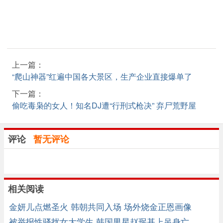
上一篇：
“爬山神器”红遍中国各大景区，生产企业直接爆单了
下一篇：
偷吃毒枭的女人！知名DJ遭“行刑式枪决” 弃尸荒野屋
评论
暂无评论
相关阅读
金妍儿点燃圣火 韩朝共同入场 场外烧金正恩画像
被举报性骚扰女大学生 韩国男星赵珉基上吊身亡