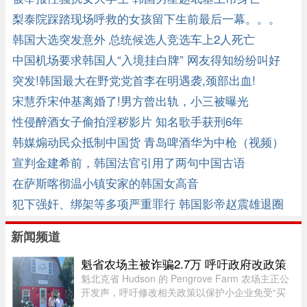
梨泰院踩踏现场呼救的女孩留下生前最后一幕。。。
韩国大选突发意外 总统候选人竞选车上2人死亡
中国机场要求韩国人“入境挂白牌” 网友得知纷纷叫好
突发!韩国最大在野党党首李在明遇袭,颈部出血!
宋慧乔宋仲基离婚了!男方曾出轨，小三被曝光
性侵醉酒女子偷拍淫秽影片 知名歌手获刑6年
韩媒煽动民众抵制中国货 青岛啤酒华为中枪（视频）
宣判金建希前，韩国法官引用了两句中国古语
在萨斯喀彻温小镇安家的韩国女高音
犯下强奸、绑架等多项严重罪行 韩国影帝赵震雄退圈
新闻频道
魁省农场主被诈骗2.7万 呼吁政府改政策
魁北克省 Hudson 的 Pengrove Farm 农场主正公
开发声，呼吁修改相关政策以保护小企业免受“买
家诈骗”，他们因一家诈骗性质的餐饮公司而损失