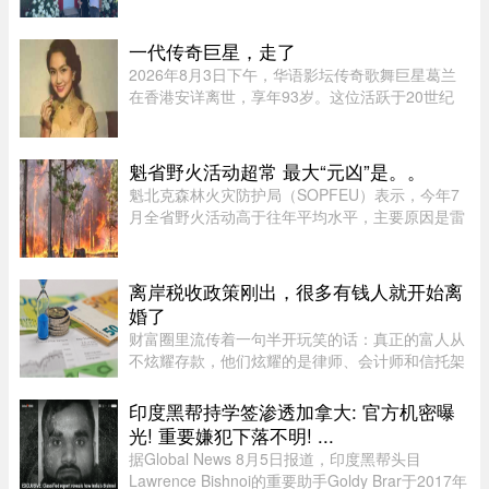
了价值 2.7 万元的货品。今年 4 月，由 Alana
Cosgrove 和 Matt Penney 夫 ...
一代传奇巨星，走了
2026年8月3日下午，华语影坛传奇歌舞巨星葛兰
在香港安详离世，享年93岁。这位活跃于20世纪
50至60年代的“千面女郎”，以集唱歌、演戏和舞蹈
于一身的全能才华闻名，曾主演多部经典华语歌舞
片。她的离去，带走了一个流 ...
魁省野火活动超常 最大“元凶”是。。
魁北克森林火灾防护局（SOPFEU）表示，今年7
月全省野火活动高于往年平均水平，主要原因是雷
击频繁。在重点防火区域，7月共发生90起森林火
灾，烧毁约1675公顷森林。相比之下，近年7月平
均为66起火灾，受影响面积约111 ...
离岸税收政策刚出，很多有钱人就开始离
婚了
财富圈里流传着一句半开玩笑的话：真正的富人从
不炫耀存款，他们炫耀的是律师、会计师和信托架
构师的电话号码。这三个号码平时藏在通讯录最深
处，轻易不拨。可最近这段日子，笔者听说一个奇
印度黑帮持学签渗透加拿大: 官方机密曝
怪的现象——好些身家不菲 ...
光! 重要嫌犯下落不明! ...
据Global News 8月5日报道，印度黑帮头目
Lawrence Bishnoi的重要助手Goldy Brar于2017年