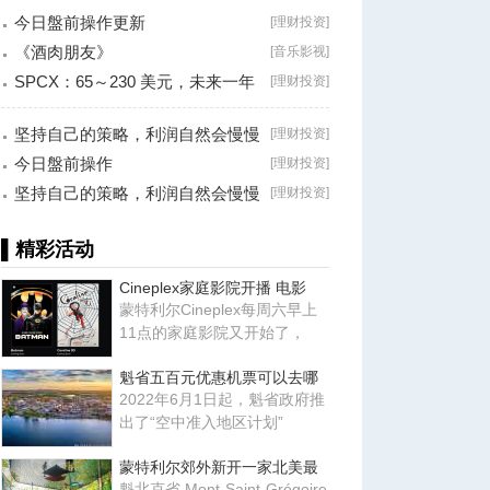
今日盤前操作更新
[
理财投资
]
《酒肉朋友》
[
音乐影视
]
SPCX：65～230 美元，未来一年
[
理财投资
]
最大的机会？
坚持自己的策略，利润自然会慢慢
[
理财投资
]
累积！
今日盤前操作
[
理财投资
]
坚持自己的策略，利润自然会慢慢
[
理财投资
]
累积！
▌精彩活动
Cineplex家庭影院开播 电影
蒙特利尔Cineplex每周六早上
11点的家庭影院又开始了，
魁省五百元优惠机票可以去哪
2022年6月1日起，魁省政府推
出了“空中准入地区计划”
蒙特利尔郊外新开一家北美最
魁北克省 Mont-Saint-Grégoire