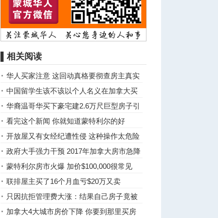
▌相关阅读
华人买家注意 这回动真格要彻查房主真实
身份
中国留学生该不该以个人名义在加拿大买
房？
华裔温哥华买下豪宅建2.6万尺巨型房子引
争议
看完这个新闻 你就知道蒙特利尔的好
了。。
开放屋又有女经纪遭性侵 这种操作太危险
政府大手强力干预 2017年加拿大房市急降
温
蒙特利尔房市火爆 加价$100,000很常见
联排屋主买了16个月血亏$20万又卖
只因抗拒管理费大涨：结果自己房子竟被
拍卖了
加拿大4大城市房价下降 你要到那里买房