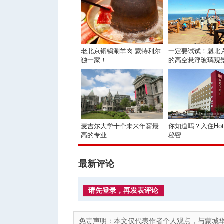
老北京铜锅涮羊肉 蒙特利尔
一定要试试！魁北
独一家！
的高空悬浮玻璃观
麦吉尔大学十个未来年薪最
你知道吗？入住Hot
高的专业
秘密
最新评论
请先登录，再发表评论
免责声明：本文仅代表作者个人观点，与蒙城