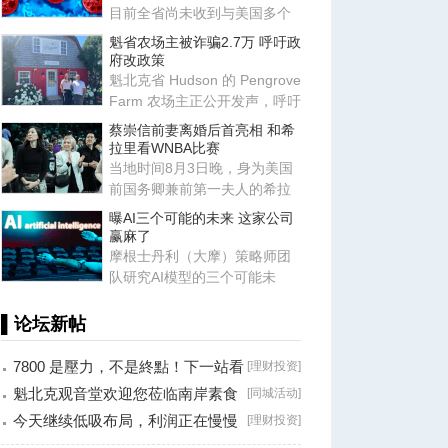
目前全省尚未收到与美国多个
州因生菜引发的隐孢子虫病
魁省农场主被诈骗2.7万 呼吁政
（Cy
府改政策
魁北克省 Hudson 的 Pengrove
Farm 农场主正公开发声，呼吁
修改相关政策以保护小企业
蔡崇信前妻离婚后首亮相 和希
拉里看WNBA比赛
当地时间8月3日晚，身为美国
前国务卿兼前第一夫人的希拉
里·克林顿，出现在纽约巴克莱
曝AI三个可能的未来 这家公司
赢麻了
摩根士丹利（大摩）策略师团
队研究AI模型的三个可能未
来：封闭模型赢了、开放模型
胜出
▌论坛新帖
7800 是壓力，不是終點！下一站看
[
理财投资
]
8000？
魁北克观音堂欢迎您莅临南岸素食
[
同城活动
]
分享会！
今天继续低吸布局，利润正在慢慢
[
理财投资
]
兑现！