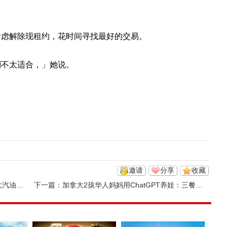
考虑解除现租约，花时间寻找最好的交易。
则不太适合，」她说。
邀请
分享
收藏
格波动
下一篇：
加拿大2孩华人妈妈用ChatGPT养娃：三餐作业全包办！专家发警告 ...