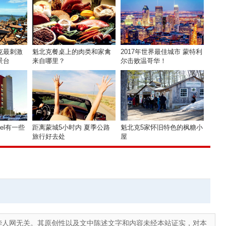
克最刺激
魁北克餐桌上的肉类和家禽
2017年世界最佳城市 蒙特利
景台
来自哪里？
尔击败温哥华！
el有一些
距离蒙城5小时内 夏季公路
魁北克5家怀旧特色的枫糖小
旅行好去处
屋
华人网无关。其原创性以及文中陈述文字和内容未经本站证实，对本