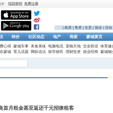
找回密码
免费注册
登
|
租房
|
售房
|
生意
|
就业
|
活动
活
特价
社区动态
地产
商家
蒙城黄页
费心得
蒙城车事
美食美味
电脑电讯
宠物天地
交友联谊
体育健
在蒙城
育儿话题
网际说法
留学移民
理财投资
就业经商
蒙城物
录
免首月租金甚至返还千元招徕租客