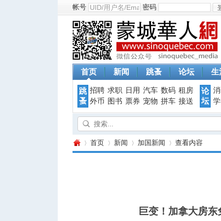
帐号
密码
首页
新闻
跳蚤
论坛
生
招聘
求职
日用
汽车
数码
租房
消
跳
论
蚤
坛
外币
图书
票券
宠物
拼车
接送
学
首页
新闻
加国新闻
查看内容
蒙
›
›
›
›
巨变！加拿大房东