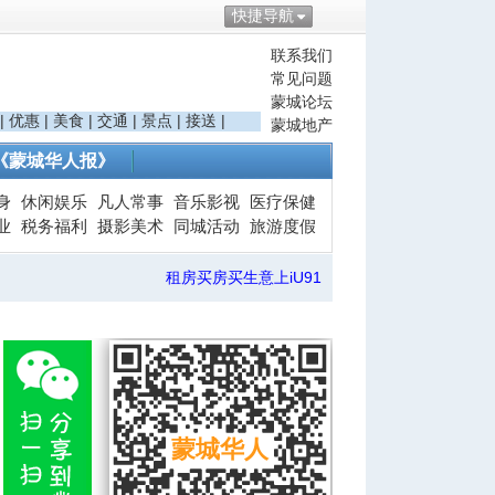
快捷导航
联系我们
常见问题
蒙城论坛
|
优惠
|
美食
|
交通
|
景点
|
接送
|
蒙城地产
《蒙城华人报》
身
休闲娱乐
凡人常事
音乐影视
医疗保健
业
税务福利
摄影美术
同城活动
旅游度假
租房买房买生意上iU91