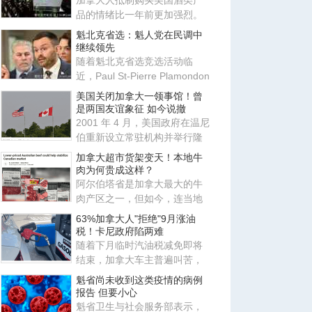
加拿大人抵制购买美国酒类产
品的情绪比一年前更加强烈。
Nanos Research专门为CTV
魁北克省选：魁人党在民调中
News
继续领先
随着魁北克省选竞选活动临
近，Paul St-Pierre Plamondon
领导的 Parti Québécois（P
美国关闭加拿大一领事馆！曾
是两国友谊象征 如今说撤
2001 年 4 月，美国政府在温尼
伯重新设立常驻机构并举行隆
重揭幕仪式，称其为两国友谊
加拿大超市货架变天！本地牛
肉为何贵成这样？
阿尔伯塔省是加拿大最大的牛
肉产区之一，但如今，连当地
超市里的“价格优势”也正在被
63%加拿大人"拒绝"9月涨油
税！卡尼政府陷两难
随着下月临时汽油税减免即将
结束，加拿大车主普遍叫苦，
绝大多数受访者希望联邦政府
魁省尚未收到这类疫情的病例
将
报告 但要小心
魁省卫生与社会服务部表示，