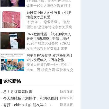
8月6日消息，美国特拉华州又
爆出一起令人哗然的教育行业
恶性案件，当地一名 23 岁的舞
她研究中国人的性与欲：生理
性喜欢才是真爱
“性萧条”、“恋爱降级”、“低欲
望社会”是近年讨论亲密关系绕
不开的词汇。暗含其中
CRA数据泄露：部分加拿大人
最高可获5,000元赔偿，现已
2020年加拿大税务局（CRA）
发生持续数月的数据泄露事
件，导致数千名加拿大人的私
房主自称"极度贫困"求免地税！
人信
查账发现年入17万存款数
安省大萨德伯里一处住宅业主
声称，因“极度贫困”应获准免交
地税。安省评估复核委员会
▌论坛新帖
急！寻红霉素眼膏
[
医疗保健
]
今天继续按计划操作，利润稳稳到
[
理财投资
]
手！
有打 pickle ball 的 朋友吗？ （
[
体育健身
]