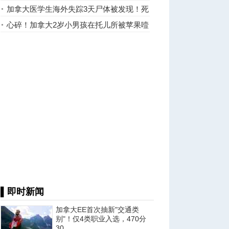
悼念母亲
加拿大医学生海外失踪3天尸体被发现！死
因不明
心碎！加拿大2岁小男孩在托儿所被苹果噎
死
▌即时新闻
加拿大EE首次抽新"交通类
别"！仅4类职业入选，470分
30