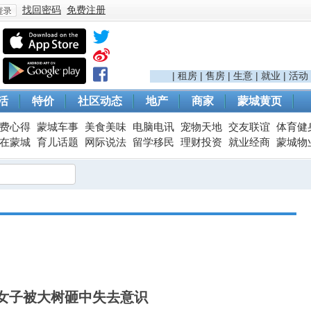
找回密码
免费注册
登
|
租房
|
售房
|
生意
|
就业
|
活动
活
特价
社区动态
地产
商家
蒙城黄页
费心得
蒙城车事
美食美味
电脑电讯
宠物天地
交友联谊
体育健
在蒙城
育儿话题
网际说法
留学移民
理财投资
就业经商
蒙城物
录
女子被大树砸中失去意识