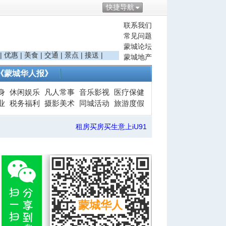
快捷导航
联系我们
常见问题
蒙城论坛
|
优惠
|
美食
|
交通
|
景点
|
接送
|
蒙城地产
《蒙城华人报》
身
休闲娱乐
凡人常事
音乐影视
医疗保健
业
税务福利
摄影美术
同城活动
旅游度假
租房买房买生意上iU91