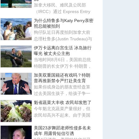
加拿大移民、难民及公民部
（IRCC）通过 Express Entry
系统发出新一轮邀请，邀请更
为什么特鲁多与Katy Perry亲密
多
照总能被拍到
狗仔队近日再度拍到加拿大前
总理杜鲁多(Justin Trudeau)与
美国歌手姬蒂派莉(Katy Perr
伊万卡远离白宫生活 冰岛旅行
曝光 被丈夫公主抱
当地时间8月6日，美国前总统
特朗普的长女伊万卡·特朗普，
与丈夫贾里德·库什纳现身冰
加美双重国籍还有戏吗？特朗
普再推新禁令严打赴美生育
如果你或身边的朋友曾经盘算
过去美国生孩子，给孩子争一
本美国护照，那这条路现在正
魁省蔬菜大丰收 农民却发愁了
变
今年魁北克蔬菜产量很好，但
农民却高兴不起来。由于美国
市场需求下降，加上北美蔬菜
美国23岁舞蹈老师性侵多名未
供
成年 用露骨短信引诱