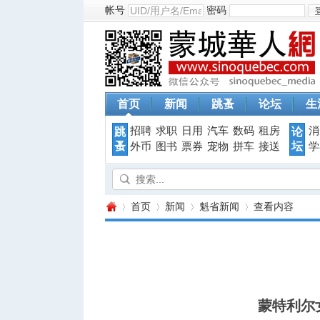
帐号
密码
首页
新闻
跳蚤
论坛
生
招聘
求职
日用
汽车
数码
租房
消
跳
论
蚤
坛
外币
图书
票券
宠物
拼车
接送
学
首页
新闻
魁省新闻
查看内容
蒙
›
›
›
›
蒙特利尔