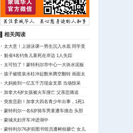
▌相关阅读
太大意！上游泳课一男生沉入水底 同学竟
未发现
魁省4名钓鱼儿童死在岸边 1人失踪
太可怕了！蒙特利尔市中心一大块水泥板
从高空落下砸在大街上 ... ...
孩子被喷泉水柱冲起数米腾空翻转 画面太
惊险
大妈捡到一亿五千万现金支票 当场惊呆
加拿大4岁女孩被火车撞亡 父亲悲痛追
述：她在追蝴蝶
突发悲剧！加拿大四名青少年出事，1死1
失踪
蒙特利尔一名6岁骑车男童遭车撞击 头部
重伤送医
蒙城夫妇开车冲进湖中
蒙特利尔76岁前图书馆员遭树枝砸亡 女儿