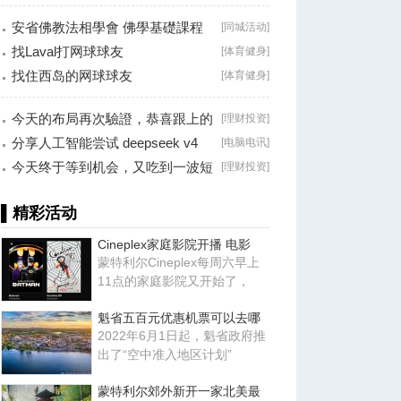
Brossard
安省佛教法相學會 佛學基礎課程
[
同城活动
]
（第二十八
找Laval打网球球友
[
体育健身
]
找住西岛的网球球友
[
体育健身
]
今天的布局再次驗證，恭喜跟上的
[
理财投资
]
朋友！
分享人工智能尝试 deepseek v4
[
电脑电讯
]
falsh, 据说
今天终于等到机会，又吃到一波短
[
理财投资
]
线利润！
▌精彩活动
Cineplex家庭影院开播 电影
蒙特利尔Cineplex每周六早上
11点的家庭影院又开始了，
魁省五百元优惠机票可以去哪
2022年6月1日起，魁省政府推
出了“空中准入地区计划”
蒙特利尔郊外新开一家北美最