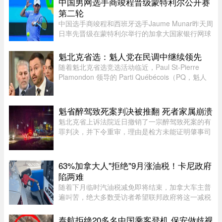
中国男网选手商竣程晋级蒙特利尔公开赛
子“帮我打她”。不料，她反遭 ...
第二轮
中国选手商竣程和西班牙选手Jaume Munar昨天周
日率先晋级在蒙特利尔举行的加拿大国家银行网球
公开赛（National Bank Open）第二轮，不过持续
降雨让赛事安排受到严重影响。世界排名第270位
魁北克省选：魁人党在民调中继续领先
的商竣程以6比3、6比3击败巴 ...
随着魁北克省选竞选活动临近，Paul St-Pierre
Plamondon 领导的 Parti Québécois（PQ，魁人
党）继续在选民支持率中保持领先。
魁省醉驾致死案判决被推翻 死者家属崩溃
魁北克省上诉法院近日撤销了一宗醉驾致死案的有
罪判决，并下令重审，理由是检方未能证明肇事司
机的醉酒状态与致命车祸存在足够直接的因果关
系。事故发生于2020年8月27日晚，43岁的
Yannick Potvin驾驶踏板车行驶在Sai ...
63%加拿大人"拒绝"9月涨油税！卡尼政府
陷两难
随着下月临时汽油税减免即将结束，加拿大车主普
遍叫苦，绝大多数受访者希望联邦政府将这一减税
政策永久化。由加拿大纳税人联盟委托 Leger 民调
公司进行的最新调查显示，63% 的加拿大人希望总
泰航拒绝20多名中国乘客登机 保安做歧视