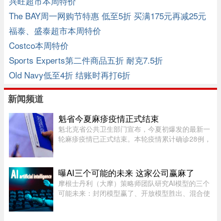
兴旺超市本周特价
The BAY周一网购节特惠 低至5折 买满175元再减25元
福泰、盛泰超市本周特价
Costco本周特价
Sports Experts第二件商品五折 耐克7.5折
Old Navy低至4折 结账时再打6折
新闻频道
魁省今夏麻疹疫情正式结束
魁北克省公共卫生部门宣布，今夏初爆发的最新一
轮麻疹疫情已正式结束。本轮疫情累计确诊28例，
显示病毒传播范围较为有限。根据规定，每出现一
例麻疹病例，公共卫生部门都会展开调查，追踪感
染源，并通知可能接触病毒 ...
曝AI三个可能的未来 这家公司赢麻了
摩根士丹利（大摩）策略师团队研究AI模型的三个
可能未来：封闭模型赢了、开放模型胜出、混合使
用。而有一家公司，不管未来是这三种情境的哪一
种，都不会输，就是辉达（Nvidia）。大摩本周发