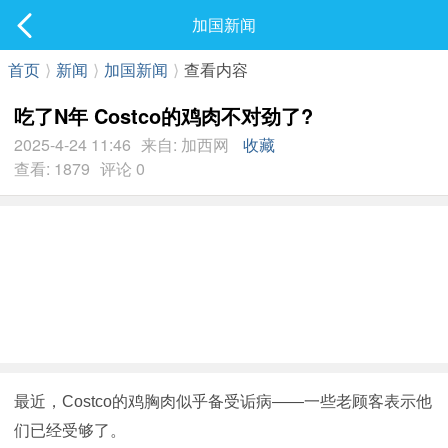
社区
加国新闻
最新发表
首页
⟩
新闻
⟩
加国新闻
⟩
查看内容
吃了N年 Costco的鸡肉不对劲了?
2025-4-24 11:46
来自: 加西网
收藏
查看: 1879
评论 0
最近，
Costco
的鸡胸肉似乎备受诟病——一些
老顾
客表示他
们已经受够了。