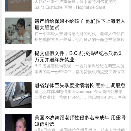
因妇产科医生严重短缺，位于蒙特利尔北岸的
Saint-Eustache 医院（Hôpital de Saint-
Eustache）妇产科病房将在 8 月份的两个特定时
段暂停服务。此次暂停服务的时间为 8 月 14 日至
遗产留给保姆不给孩子 他们拍下上海老人
17 日，以及 8 月 21 日至 24 日 ...
最大胆尝试
在一个年轻人普遍情感无能的时代，老年人依然在
炽热地探索各种关系，他们鲜活的一面也被纪录片
的镜头拍下来。但除了吸引各路网络判官的遗产分
配和情感纠纷片段，《前浪》系列在做的其实是激
提交虚假文件，B.C.前按揭经纪被罚款3
发大众重新审视每个人都将 ...
万元并遭终身禁业
B.C.省监管机构发现，一名前按揭经纪在调查人员
审查的每一份申请中，都向贷款机构提交了虚假或
具有误导性的信息，因此被终身禁止重返该行业。
魁省媒体巨头季度业绩增长 意外上调股息
魁北克媒体和电信集团Québecor今天周四公布第
二季度业绩，营收14.4亿元，同比增长4.3%；净利
润2.709亿元，同比增长24.4%。其中，电信业务
（Vidéotron、Freedom Mobile和Fizz）收入增长
4%至12.3亿元，过去一年新增2 ...
美国23岁舞蹈老师性侵多名未成年 用露骨
短信引诱
8月6日消息，美国特拉华州又爆出一起令人哗然的