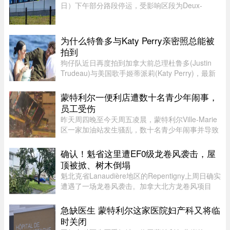
日）下午部分路段停运，受影响区段为Deux-
Montagnes终点站至Bois-Franc站之间。
为什么特鲁多与Katy Perry亲密照总能被
拍到
狗仔队近日再度拍到加拿大前总理杜鲁多(Justin
Trudeau)与美国歌手姬蒂派莉(Katy Perry)，最新
流出的一组照片显示，两人在法国南部海滩亲密互
动和拥吻，举止形影不离，再度成为娱乐媒体焦
蒙特利尔一便利店遭数十名青少年闹事，
点，也成功吸引美国参议员的 ...
员工受伤
昨天周四晚至今天周五凌晨，蒙特利尔Ville-Marie
区一家加油站发生骚乱，数十名青少年闹事并导致
一名员工受伤。当晚也是La Ronde举办的“魁北克
国际烟花节”（International des feux Loto-
确认！魁省这里遭EF0级龙卷风袭击，屋
Québec）本季最后一场活动 ...
顶被掀、树木倒塌
魁北克省Lanaudière地区的Repentigny上周日确实
遭遇了一场龙卷风袭击。加拿大北方龙卷风项目
（Northern Tornadoes Project，NTP）调查确
认，当天形成的是一场EF0级龙卷风。报告指出，
急缺医生 蒙特利尔这家医院妇产科又将临
这场龙卷风是在一个弱超级单体 ...
时关闭