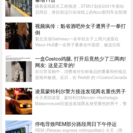
随着蓝线延长工程推进，STM计划在2031年新站
启用后，将目前运行在绿线上的Azur新列车全部调
往蓝线，以配合新线路技术要求。届时，蒙特利尔
客流量最高的绿线可能几乎全部由服役多年的MR-
视频疯传：魁省酒吧外女子遭男子一拳打
73老旧列车运营。Projet Montr ...
倒
魁北克省Gatineau一名年轻女子上周六凌晨在
Vieux-Hull遭一名男子重拳击中面部，被送往医
院。警方目前正在寻找这名男子。事件发生在周六
凌晨约4时，地点位于Vieux-Hull的Promenade du
一盒Costco鸡腿, 打开后竟然少了三两肉!
Portage一带。当地酒吧和餐厅众 ...
网友: 这是正常的!
在日常采购中，消费者对生鲜食品的重量和价格总
是格外敏感。近日，在 Reddit 的 r/CostcoCanada
板块上，一位网友分享了自己的购物疑惑：在
Costco 购买的 Kirkland 无骨鸡腿肉，去掉包装后
凌晨蒙特利尔警方接连发现两名重伤男子
称重，竟然比标签上的重量 ...
今天周四凌晨，蒙特利尔Mercier–Hochelaga-
Maisonneuve区接连发现两名身受重伤的男子，警
方目前正在调查事件经过。蒙特利尔警方
（SPVM）表示，尚无法确认两人受伤的具体原
因，也不确定是否涉及武器。警方发言人Flor ...
停电导致REM部分路段周日下午停运
REM (Réseau express métropolitain) 今天（周