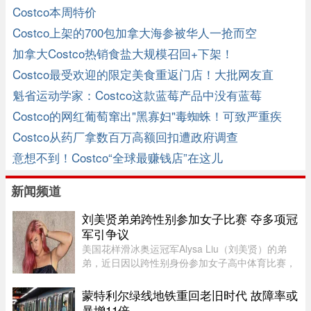
Costco本周特价
Costco上架的700包加拿大海参被华人一抢而空
加拿大Costco热销食盐大规模召回+下架！
Costco最受欢迎的限定美食重返门店！大批网友直
呼："激动开心"！ ... ...
魁省运动学家：Costco这款蓝莓产品中没有蓝莓
Costco的网红葡萄窜出"黑寡妇"毒蜘蛛！可致严重疾
病！ ...
Costco从药厂拿数百万高额回扣遭政府调查
意想不到！Costco“全球最赚钱店”在这儿
新闻频道
刘美贤弟弟跨性别参加女子比赛 夺多项冠
军引争议
美国花样滑冰奥运冠军Alysa Liu（刘美贤）的弟
弟，近日因以跨性别身份参加女子高中体育比赛，
在美国引发广泛争议。据报道，Jaylin Liu此前名叫
Joshua，后来认同为女性，并开始代表加州高中参
蒙特利尔绿线地铁重回老旧时代 故障率或
加女子体育赛事。自2025 ...
暴增11倍