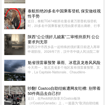
则以为，这规定表面含糊，实则主观性很强，随意
性很大，是一张隐性的网， ...
泰航拒绝20多名中国乘客登机 保安做歧视
性手势
近日，泰航TG674航班在曼谷素万那普机场登机
时，20多名中国乘客被无理由要求退出廊桥、行李
被强行卸下，航司未给出任何书面说明，航班却正
常起飞，现场还发生了安保人员做出歧视性“拉眼
陕西“公公强奸儿媳案”二审维持原判 公公
角”手势的争议。截至目前， ...
要求判无罪
陕西汉中市西乡县一起特殊的强奸案日前进入再审
申请阶段。2026年7月，汉中市中级人民法院二审
不公开审理后驳回上诉、维持原判，以强奸罪判处
被告人王某某有期徒刑四年。目前，被告方已向相
魁省强雷暴预警 暴雨、冰雹及龙卷风风险
关法院递交再审申请，请求 ...
今天周一，魁北克省多个地区发布强雷暴预警。其
中，La Capitale-Nationale、Chaudière-
Appalaches、Estrie、Mauricie以及Montérégie地
区受影响最大。加拿大环境部在天气预警中提
醒：“今天下午至今晚，天气条件有 ...
吵翻! Costco自助结账遭网友吐槽: 别带着
50件商品去自己扫!
近日，在Reddit的加拿大Costco板块
（r/CostcoCanada）上，一篇题为“取消自助结账