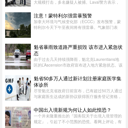
大规模打击，多名嫌疑人被捕。Laval警方表示，
此次行动缴获大量资产，使目标犯罪组织损失数百
万元，直接切断了其资金来源，充分展现警方瓦解
注意！蒙特利尔强雷暴预警
犯罪网络的能力。警方介绍， ...
加拿大环境与气候变化部（ECCC）发布预警，蒙
特利尔今天下午至夜间将有强雷暴。气象部门表
示，预计届时将伴有强阵风及暴雨。预警中强
调：“由于水面上可能突发强阵风，水上及航行活
动将存在相当大的安全隐患。”“强 ...
魁省暴雨致道路严重损毁 该市进入紧急状
态
由于过去几天持续强降雨，魁北克Laurentians地
区的L’Ascension市政府宣布进入地方紧急状态。该
市政府在社交媒体上表示，约900名居民所在的社
区遭遇严重雨灾，多条道路受到破坏，其中一些路
魁省50多万人通过新计划注册家庭医学集
段甚至被冲毁或无法通行。 ...
体诊所
尽管魁北克省政府日前宣布，已有超过50万人通过
与家庭医生达成的新协议获得医疗服务登记资格，
但其中绝大多数人并没有被分配固定的家庭医生，
而只是被纳入某个家庭医学诊所（GMF）的集体管
中国出入境新规为何让人如此惶恐？
理体系。 ...
一个并未隆重推出的『国务院关于出境入境管理的
规定』，引起了不小范围的恐慌。看网上评论，有
人自我宽慰，觉得跟普通人没有多大关系；有些人