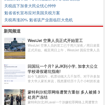
关税战下加拿大民众忧心忡忡
魁省省长宣布应对美国关税方案
关税再涨20% 魁省该产业面临巨大危机
新闻频道
WestJet 空乘人员正式开始罢工
WestJet 空乘人员的罢工已于周六深夜／周日凌晨
正式开始。截至周日上午，WestJet 因应空乘人员
发出的罢工通知，已取消了309个航班。
回国玩一个月? 从JK到小学, 加拿大公立
学校请假避坑指南!
如今飞趟国内，机票动辄大几千加币。对于许多加
拿大华人家长来说，既然要经历十几个小时的长途
飞行倒时差，只回去一两周绝对是“血亏”。因此，
趁着孩子还小，请假回国待上一个月，让孩子好好
蒙特利尔犯罪网络遭警方重创 多人被捕 3
陪陪爷爷奶奶，成了不少 ...
处房产冻结
蒙特利尔北岸Laval一个涉嫌犯罪网络上周遭警方