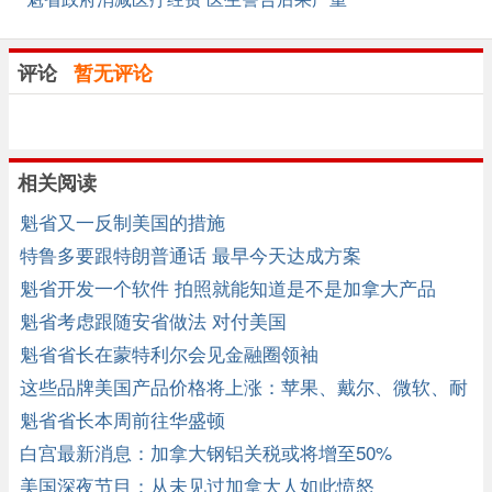
评论
暂无评论
相关阅读
魁省又一反制美国的措施
特鲁多要跟特朗普通话 最早今天达成方案
魁省开发一个软件 拍照就能知道是不是加拿大产品
魁省考虑跟随安省做法 对付美国
魁省省长在蒙特利尔会见金融圈领袖
这些品牌美国产品价格将上涨：苹果、戴尔、微软、耐
克
魁省省长本周前往华盛顿
白宫最新消息：加拿大钢铝关税或将增至50%
美国深夜节目：从未见过加拿大人如此愤怒