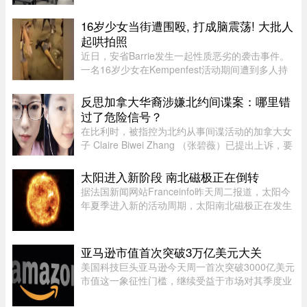
（Eliminating Self Check Out）”的帖子引发了数
百名网友的激烈讨论。这场争论不仅揭示了Costco
16岁少女当街遭围殴, 打成脑震荡! 大批人
近期在结账系统上的悄然转变，也暴露 ...
起哄拍照
近日，安省Barrie发生一起性质恶劣的袭击事件。
一名16岁少女在Kempenfest活动期间遭到多人持
续攻击，直至失去意识。更令人震惊的是，现场大
批年轻人围观、起哄和拍摄，却迟迟没有人上前制
反思加拿大华裔涉嫌北约间谍案：哪里错
止。据CTV新闻报道，事件发 ...
过了危险信号？
在比利时，被指控为北约从事间谍活动的加拿大女
子 Claire Biwei Zhang （张碧薇）已提出上诉，要
求获准在审判前获释。与此同时，加拿大政府正紧
急调查其安全审查程序，以查明外国势力可能是如
太阳进入新阶段 南北磁极正在倒转
何渗透进入政府体系的。 ...
据法国新闻网站Franceinfo昨天周二报道，太阳今
年夏季进入新的活动周期，太阳南北磁极正在发生
倒转。这一现象大约每11年出现一次。在太阳活动
达到峰值时，太阳两极会交换位置：北磁极转变为
南磁极，南磁极则转变为北 ...
亚马逊市值首次突破3万亿美元大关
美国科技巨头亚马逊今天周一首次突破3000亿美元
市值这一象征性门槛，继续受益于市场对其季度业
绩的热烈反应。在纽约证券交易所，截至格林尼治