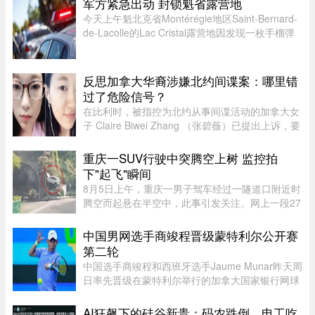
军方紧急出动 封锁魁省露营地
今天上午魁北克省Montérégie地区Saint-Bernard-
de-Lacolle的Lac Cristal露营地因发现一枚手榴弹
而发布炸弹警报。魁省省警（SQ）发言人Louis-
Philippe Ruel表示，这枚手榴弹看起来已经有多年
历史，目前对露营者没有 ...
反思加拿大华裔涉嫌北约间谍案：哪里错
过了危险信号？
在比利时，被指控为北约从事间谍活动的加拿大女
子 Claire Biwei Zhang （张碧薇）已提出上诉，要
求获准在审判前获释。与此同时，加拿大政府正紧
急调查其安全审查程序，以查明外国势力可能是如
重庆一SUV行驶中突腾空上树 监控拍
何渗透进入政府体系的。 ...
下"起飞"瞬间
8月5日上午，重庆一男子驾车经过一隧道口附近时
腾空而起悬在半空中，此事引发关注。网上一段27
秒行车记录仪显示，一辆白色SUV行驶在中间车
道，其前方右边是一处转弯，前端左侧是一个隧道
中国男网选手商竣程晋级蒙特利尔公开赛
口，当车驶至该隧道口附近时 ...
第二轮
中国选手商竣程和西班牙选手Jaume Munar昨天周
日率先晋级在蒙特利尔举行的加拿大国家银行网球
公开赛（National Bank Open）第二轮，不过持续
降雨让赛事安排受到严重影响。世界排名第270位
AI狂飙下的硅谷新贵：码农跌倒，电工吃