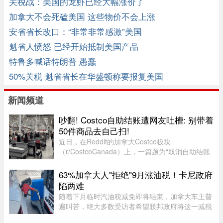
关税战：美国的龙虾已经大幅涨价了
加拿大不会死磕美国 这些物价不会上涨
安省省长改口：“非常非常感激”美国
魁省人愤怒 已经开始抵制美国产品
特鲁多喊话特朗普 愚蠢
50%关税 魁省省长在华盛顿称要报复美国
新闻频道
吵翻! Costco自助结账遭网友吐槽: 别带着
50件商品去自己扫!
近日，在Reddit的加拿大Costco板块
（r/CostcoCanada）上，一篇题为“取消自助结账
（Eliminating Self Check Out）”的帖子引发了数
百名网友的激烈讨论。这场争论不仅揭示了Costco
63%加拿大人"拒绝"9月涨油税！卡尼政府
近期在结账系统上的悄然转变，也暴露 ...
陷两难
随着下月临时汽油税减免即将结束，加拿大车主普
遍叫苦，绝大多数受访者希望联邦政府将这一减税
政策永久化。由加拿大纳税人联盟委托 Leger 民调