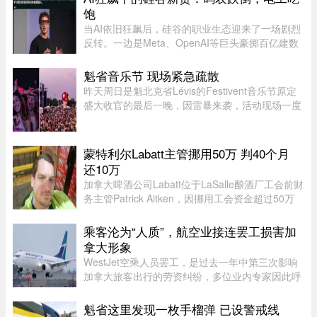
的商竣程以6比3、6比3击败巴 ...
饱
当AI依旧狂飙后，硅谷的职业生态迎来了一场剧烈
反转。一边是Meta、OpenAI等巨头豪掷百亿建数
据中心，开出百万年薪疯抢电工，甚至自办技校批
量培养技工；一边是大厂白领接连发起抗议，担忧
魁省音乐节 现场紧急疏散
AI迭代吞噬自身岗位。曾经站 ...
昨天周日是魁北克省Lévis的Festivent音乐节原定
盛大收官的最后一晚，因雷暴来袭，活动现场一度
被迫关闭并疏散观众。下午5点多，一场雷暴袭击
魁北克市和Lévis大区，位于Champigny公园的
Festivent场地因此暂时关闭。 ...
蒙特利尔Labatt主管挪用50万 判40个月
还10万
加拿大啤酒公司Labatt位于LaSalle酿酒厂工会前财
务主管Patrick Aitken，因挪用工会资金超过50万
元，被蒙特利尔法院判处40个月（约3年4个月）监
禁，并被勒令向工会赔偿10万元。Aitken在Labatt
乘客沦为“人质”，航空业接连罢工损害加
工作15年，并于2020年担 ...
拿大形象
WestJet空乘人员罢工，是过去一年中第三次影响
加拿大旅客出行的劳资纠纷，多位业内专家因此呼
吁联邦政府采取行动，解决这一问题。
魁省这里发现一枚手榴弹 已设警戒线