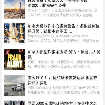
$1000，此前完全免费
自 9 月 1 日起，计划通过新斯科舍省省提名计划
（NSNP）工作类别申请移民的外国人需缴纳
$1,000 申请费。省政府还将对其创业类别收取
$2,000 的申请费，同样从 9 月 1 日起实施。新斯
加拿大反欺诈中心紧急警告：虚拟钱包骗
科舍省政府于 2026 年 8 月 6 日 ...
局升级，钱根本追不回 ...
加拿大反欺诈中心（Canadian Anti-Fraud
Centre，CAFC）近日发布最新警告，提醒所有使
用加密货币钱包的用户，尤其是加密货币投资者，
警惕日益猖獗的相关诈骗活动。CAFC 指出，一旦
加拿大新型诈骗案激增 警方：留意几大警
加密货币被盗或转出，几乎不可能追 ...
讯
近期，加拿大出现一种新型诈骗，报案数量持续增
加。安省警局（OPP）及加拿大反诈骗中心
（Canadian Anti-Fraud Centre）等多个执法及政
府机构，已针对这类手法日益复杂的骗局发出警
乘客炸了！ 西捷航班渐恢复运营 但需自
告。加拿大四大电信公司——罗渣士 ...
费相关费用
西捷（WestJet）航空的旅客在周二依然受到罢工
带来的影响。公司正努力为乘客重新订票，尽管此
前经历了一天的空乘人员罢工与公司封锁事件。周
一，WestJet 与工会达成临时协议，航班已恢复运
悬赏5000元 蒙特利尔警方正在寻找这名