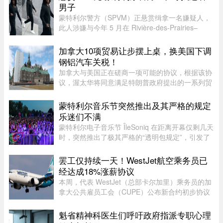
营。但公司在周二发邮件表 ...
男子
蒙特利尔警方（SPVM）正悬赏缉拿一名嫌疑人，
此人涉嫌与今年 5 月在 Rivière-des-Prairies–
Pointe-aux-Trembles 区发生的一起谋杀未遂案有
关。警方呼吁公众协助确认嫌犯身份。据描述，嫌
加拿大10项贸易让步摆上桌，换美国下调
犯为一名黑人男性，身高在 ...
钢铝汽车关税！
加拿大与美国正在磋商一项可能的协议，根据该协
议，渥太华将同意满足特朗普政府提出的一系列贸
易要求，以换取部分行业关税减免。随着美方威胁
新一轮关税的日期临近，双方谈判日益紧张。《环
蒙特利尔音乐节突然推出及其严格的规定
球邮报》据三位知情业内人 ...
乐迷们不满
蒙特利尔电子音乐节 ÎleSoniq 在距离开幕仅剩几天
时，突然推出了极其严格的“透明包规定”，引发了
乐迷们的强烈不满。“我本来有好几个去音乐节专
门用的腰包，结果在 ÎleSoniq 开幕前几天还得折腾
罢工仅持续一天！WestJet航空乘务员已
着重新买一个，太 ...
经达成18%涨薪协议
本周，代表 WestJet（总部卡尔加里）乘务员的加
拿大公共雇员工会（CUPE）公布新合约初步协议
内容：未来三年工资总涨幅超过 18%；新增"值勤
时段津贴"，地面工作也获补偿；休息时间增加；
魁省精神科医生们呼吁政府指派专职心理
餐食和制服津贴上调；其他一系 ...