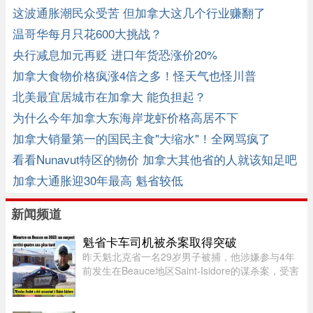
空！
这波通胀潮民众受苦 但加拿大这几个行业赚翻了
温哥华每月只花600大挑战？
央行减息加元再贬 进口年货恐涨价20%
加拿大食物价格疯涨4倍之多！怪天气也怪川普
北美最宜居城市在加拿大 能负担起？
为什么今年加拿大东海岸龙虾价格高居不下
加拿大销量第一的国民主食"大缩水"！全网骂疯了
看看Nunavut特区的物价 加拿大其他省的人就该知足吧
加拿大通胀迎30年最高 魁省较低
新闻频道
魁省卡车司机被杀案取得突破
昨天魁北克省一名29岁男子被捕，他涉嫌参与4年
前发生在Beauce地区Saint-Isidore的谋杀案，受害
者Nicolas Audet于2022年被杀。魁北克省警
（SQ）清晨在Saint-Bernard的住所内逮捕了嫌疑
人étienne Gourde。Gourde将在 ...