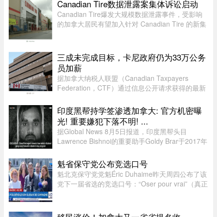
Canadian Tire数据泄露案集体诉讼启动
Canadian Tire爆发大规模数据泄露事件，受影响
的加拿大居民有望加入针对 Canadian Tire 的新集
体诉讼。7 月 24 日，KND Complex Litigation 和
Hammerco Lawyers LLP 宣布，已代表受 2025 年
数据泄露影响的 Canadian ...
三成未完成目标，卡尼政府仍为33万公务
员加薪
据加拿大纳税人联盟（Canadian Taxpayers
Federation，CTF）通过信息公开请求获得的最新
数据，联邦政府去年为超过 33.6 万名公务员加
薪。数据显示，2025 年有 78% 的联邦雇员获得了
印度黑帮持学签渗透加拿大: 官方机密曝
薪资提升，而工资下降者还不到万分 ...
光! 重要嫌犯下落不明! ...
据Global News 8月5日报道，印度黑帮头目
Lawrence Bishnoi的重要助手Goldy Brar于2017年
来到加拿大，表面上是前往BC省Kamloops的
Thompson Rivers University就读。但记录显示，
魁省保守党公布竞选口号
目前“无法确认”他是否真的上过课。实 ...
魁北克保守党党魁Éric Duhaime昨天周四公布了该
党下一届省选的竞选口号：“Oser pour vrai”（真正
敢于突破）。Duhaime在魁省议会大楼前举行记者
会时表示，之所以选择“敢于突破”，是因为魁北克
未来联盟（CAQ）、 ...
移民涨价！加拿大又一省省提名收