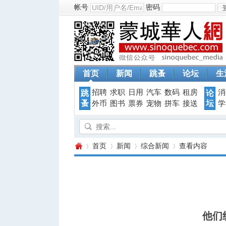
帐号
密码
首页
新闻
跳蚤
论坛
生
招聘
求职
日用
汽车
数码
租房
消
跳
论
蚤
坛
外币
图书
票券
宠物
拼车
接送
学
首页
新闻
综合新闻
查看内容
蒙
›
›
›
›
他们