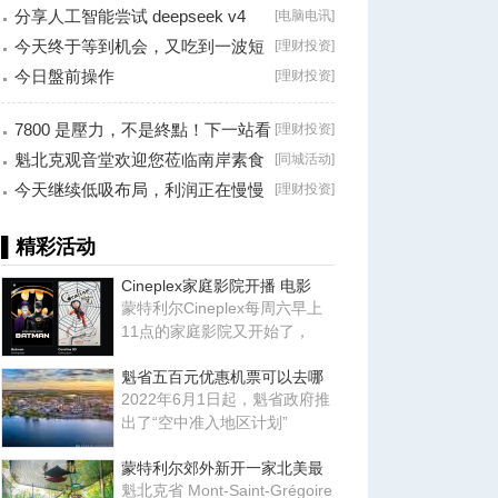
分享人工智能尝试 deepseek v4
[
电脑电讯
]
falsh, 据说
今天终于等到机会，又吃到一波短
[
理财投资
]
线利润！
今日盤前操作
[
理财投资
]
7800 是壓力，不是終點！下一站看
[
理财投资
]
8000？
魁北克观音堂欢迎您莅临南岸素食
[
同城活动
]
分享会！
今天继续低吸布局，利润正在慢慢
[
理财投资
]
兑现！
▌精彩活动
Cineplex家庭影院开播 电影
蒙特利尔Cineplex每周六早上
11点的家庭影院又开始了，
魁省五百元优惠机票可以去哪
2022年6月1日起，魁省政府推
出了“空中准入地区计划”
蒙特利尔郊外新开一家北美最
魁北克省 Mont-Saint-Grégoire