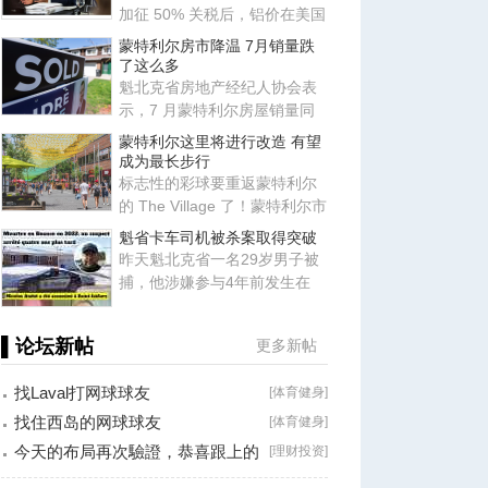
加征 50% 关税后，铝价在美国
国内持续飙升。根据加拿大总
蒙特利尔房市降温 7月销量跌
了这么多
魁北克省房地产经纪人协会表
示，7 月蒙特利尔房屋销量同
比下降 10%，房地产市场出现
蒙特利尔这里将进行改造 有望
降
成为最长步行
标志性的彩球要重返蒙特利尔
的 The Village 了！蒙特利尔市
长 Soraya Martinez Ferrad
魁省卡车司机被杀案取得突破
昨天魁北克省一名29岁男子被
捕，他涉嫌参与4年前发生在
Beauce地区Saint-Isidore的谋
杀
▌论坛新帖
更多新帖
找Laval打网球球友
[
体育健身
]
找住西岛的网球球友
[
体育健身
]
今天的布局再次驗證，恭喜跟上的
[
理财投资
]
朋友！