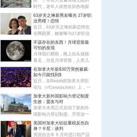
在一个年轻人普遍情感无能的
时代，老年人依然在炽热地探
索各种关系，他们鲜活的一面
63岁关之琳新男友曝光 27岁职
也
业男模！恋情
近日，63岁关之琳的新恋情在
全网刷屏。她被曝与27岁职业
男模Johan相恋，两人有着惊
不该存在的东西！月球背面最
人
可怕的发现
月球我们都熟，晚上抬头就能
看见，但是月球背面，人类几
千年来从来没见过，因为月球
在加拿大年薪$30万突然被裁:
被
如今只能找到$
近日，在Reddit的加拿大求职
论坛（r/CanadaJobs）上，一
篇关于薪资断崖式下跌的帖子
加拿大新外国影响力登记制度
引
生效：盟友与对
加拿大本周正式启动了新的外
国影响力登记制度。尽管这一
制度原本针对中国、俄罗斯等
美国对加拿大铝征重税反伤自
传
身？卡尼：谈判
美国自去年 6 月对进口铝产品