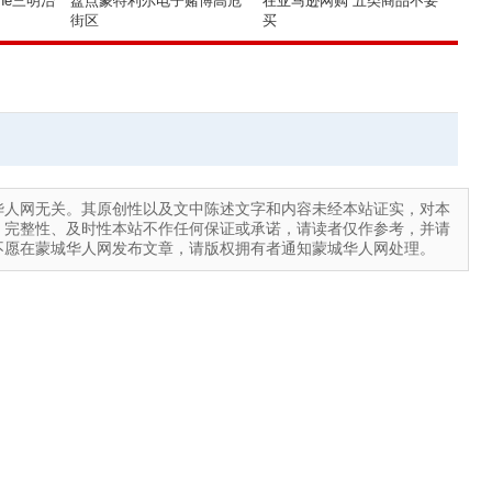
ne三明治
盘点蒙特利尔电子赌博高危
在亚马逊网购 五类商品不要
街区
买
华人网无关。其原创性以及文中陈述文字和内容未经本站证实，对本
、完整性、及时性本站不作任何保证或承诺，请读者仅作参考，并请
不愿在蒙城华人网发布文章，请版权拥有者通知蒙城华人网处理。