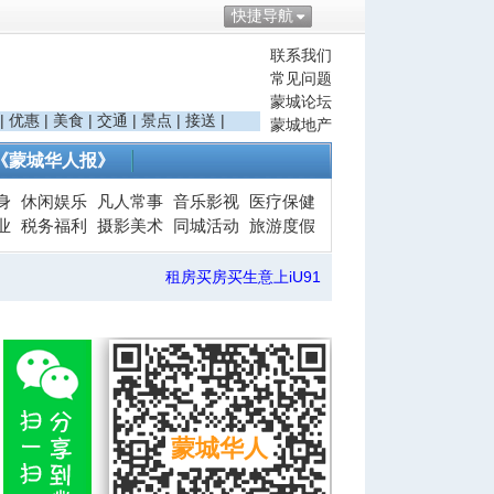
快捷导航
联系我们
常见问题
蒙城论坛
|
优惠
|
美食
|
交通
|
景点
|
接送
|
蒙城地产
《蒙城华人报》
身
休闲娱乐
凡人常事
音乐影视
医疗保健
业
税务福利
摄影美术
同城活动
旅游度假
租房买房买生意上iU91