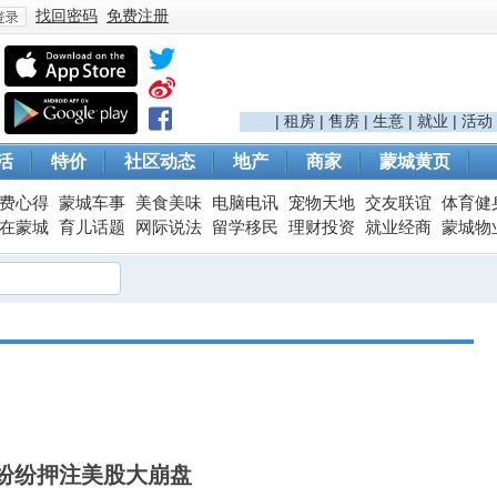
找回密码
免费注册
登
|
租房
|
售房
|
生意
|
就业
|
活动
活
特价
社区动态
地产
商家
蒙城黄页
费心得
蒙城车事
美食美味
电脑电讯
宠物天地
交友联谊
体育健
在蒙城
育儿话题
网际说法
留学移民
理财投资
就业经商
蒙城物
录
纷纷押注美股大崩盘