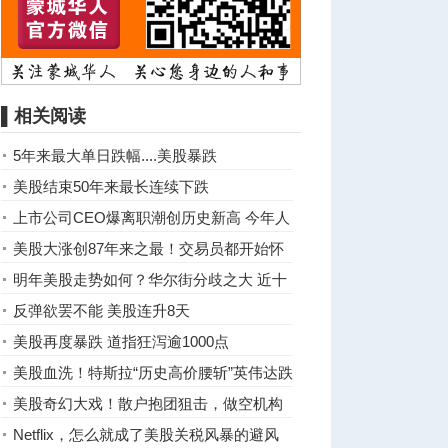
▌相关阅读
5年来最大单日跌幅....美股暴跌
美股结束50年来最长连续下跌
上市公司CEO爆离职潮创历史新高 今年人
数高达…
美股大涨创87年来之最！交易员都开始怀
疑人生
明年美股走势如何？华尔街分歧之大 近十
年罕见
反弹欲罢不能 美股连升8天
美股再度暴跌 道指狂泻逾1000点
美股血洗！特斯拉“历史高价腰斩”英伟达跌
5.2%
美股奇幻大戏！散户抱团狙击，做空机构
巨亏10亿
Netflix，怎么就成了美股关税风暴的避风