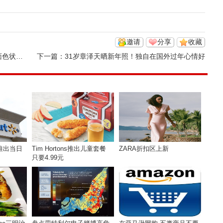
邀请
分享
收藏
态回春
下一篇：
31岁章泽天晒新年照！独自在国外过年心情好
推出当日
Tim Hortons推出儿童套餐
ZARA折扣区上新
只要4.99元