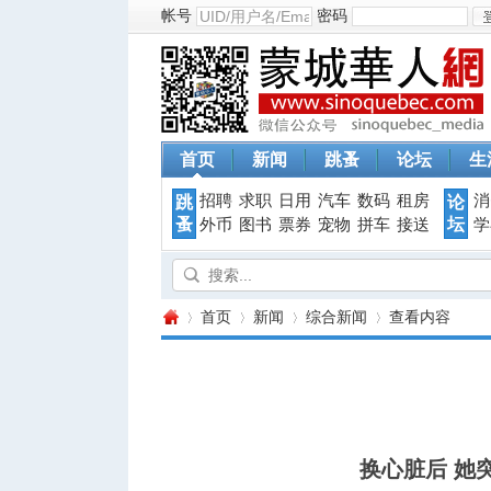
帐号
密码
首页
新闻
跳蚤
论坛
生
招聘
求职
日用
汽车
数码
租房
消
跳
论
蚤
坛
外币
图书
票券
宠物
拼车
接送
学
首页
新闻
综合新闻
查看内容
蒙
›
›
›
›
换心脏后 她