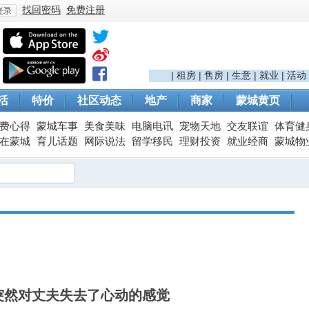
找回密码
免费注册
登
|
租房
|
售房
|
生意
|
就业
|
活动
活
特价
社区动态
地产
商家
蒙城黄页
费心得
蒙城车事
美食美味
电脑电讯
宠物天地
交友联谊
体育健
在蒙城
育儿话题
网际说法
留学移民
理财投资
就业经商
蒙城物
录
突然对丈夫失去了心动的感觉