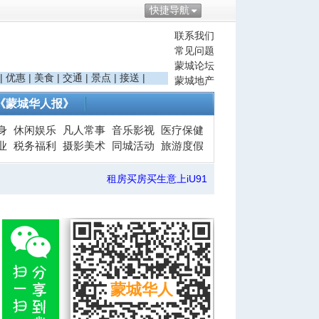
快捷导航
联系我们
常见问题
蒙城论坛
|
优惠
|
美食
|
交通
|
景点
|
接送
|
蒙城地产
《蒙城华人报》
身
休闲娱乐
凡人常事
音乐影视
医疗保健
业
税务福利
摄影美术
同城活动
旅游度假
租房买房买生意上iU91