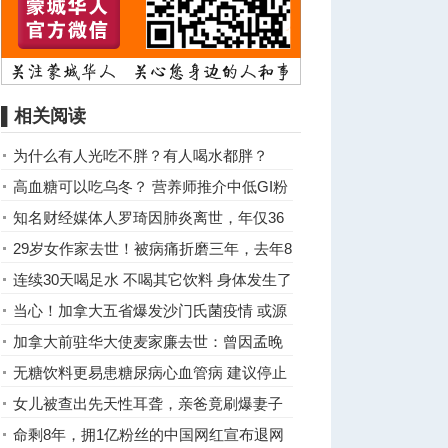
▌相关阅读
为什么有人光吃不胖？有人喝水都胖？
高血糖可以吃乌冬？ 营养师推介中低GI粉
面升糖慢
知名财经媒体人罗琦因肺炎离世，年仅36
岁
29岁女作家去世！被病痛折磨三年，去年8
月确诊罕见病……
连续30天喝足水 不喝其它饮料 身体发生了
大变化
当心！加拿大五省爆发沙门氏菌疫情 或源
自美国
加拿大前驻华大使麦家廉去世：曾因孟晚
舟案被杜鲁多解职
无糖饮料更易患糖尿病心血管病 建议停止
女儿被查出先天性耳聋，亲爸竟刷爆妻子
信用卡，更过分的是… ...
命剩8年，拥1亿粉丝的中国网红宣布退网