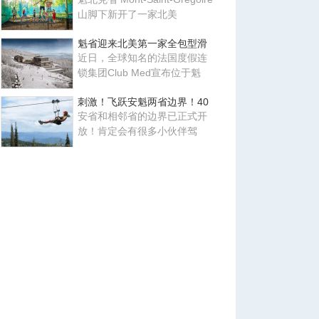
山脚下新开了一家北美
魁省迎来北美第一家全包型滑
近日，全球知名的法国度假连
锁集团Club Med宣布位于魁
刺激！飞跃安魁两省边界！40
安省和相邻省的边界已正式开
放！肯定会有很多小伙伴驾