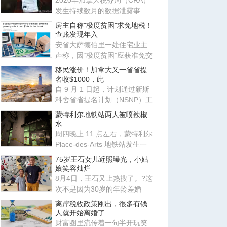
2020年加拿大税务局（CRA）
发生持续数月的数据泄露事
件，导致数千名加拿大人的私
房主自称"极度贫困"求免地税！
人信
查账发现年入
安省大萨德伯里一处住宅业主
声称，因“极度贫困”应获准免交
地税。安省评估复核委员会
移民涨价！加拿大又一省省提
名收$1000，此
自 9 月 1 日起，计划通过新斯
科舍省省提名计划（NSNP）工
作类别申请移民的外国人需缴
蒙特利尔地铁站两人被喷辣椒
水
周四晚上 11 点左右，蒙特利尔
Place-des-Arts 地铁站发生一
起肢体冲突，事件升级导致
75岁王石女儿近照曝光，小姑
娘笑容灿烂
8月4日，王石又上热搜了。?这
次不是因为30岁的年龄差婚
姻，也不是因为田朴珺又说了
离岸税收政策刚出，很多有钱
什
人就开始离婚了
财富圈里流传着一句半开玩笑