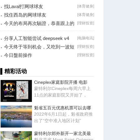
找Laval打网球球友
[
体育健身
]
找住西岛的网球球友
[
体育健身
]
今天的布局再次驗證，恭喜跟上的
[
理财投资
]
朋友！
分享人工智能尝试 deepseek v4
[
电脑电讯
]
falsh, 据说
今天终于等到机会，又吃到一波短
[
理财投资
]
线利润！
今日盤前操作
[
理财投资
]
▌精彩活动
Cineplex家庭影院开播 电影
蒙特利尔Cineplex每周六早上
11点的家庭影院又开始了，
魁省五百元优惠机票可以去哪
2022年6月1日起，魁省政府推
出了“空中准入地区计划”
蒙特利尔郊外新开一家北美最
魁北克省 Mont-Saint-Grégoire