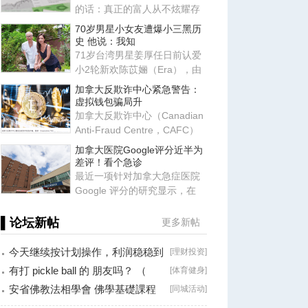
的话：真正的富人从不炫耀存
款，他们炫耀的是律师、会计
70岁男星小女友遭爆小三黑历
师
史 他说：我知
71岁台湾男星姜厚任日前认爱
小2轮新欢陈苡㛤（Era），由
于她自称台大“3硕1博”、智商
加拿大反欺诈中心紧急警告：
虚拟钱包骗局升
加拿大反欺诈中心（Canadian
Anti-Fraud Centre，CAFC）
近日发布最新警告，提醒所有
加拿大医院Google评分近半为
使
差评！看个急诊
最近一项针对加拿大急症医院
Google 评分的研究显示，在
2017-2022 年间，研究团队共
▌论坛新帖
更多新帖
今天继续按计划操作，利润稳稳到
[
理财投资
]
手！
有打 pickle ball 的 朋友吗？ （
[
体育健身
]
Brossard
安省佛教法相學會 佛學基礎課程
[
同城活动
]
（第二十八