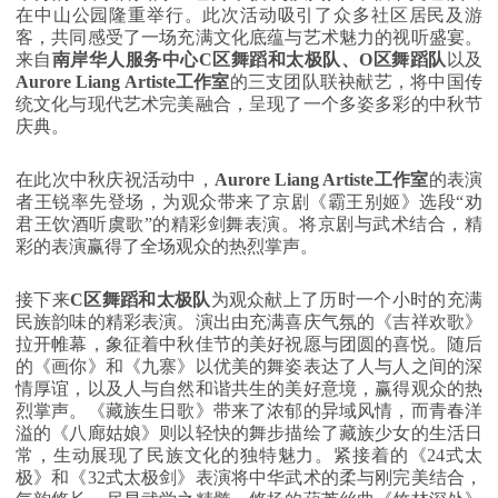
在中山公园隆重举行。此次活动吸引了众多社区居民及游
客，共同感受了一场充满文化底蕴与艺术魅力的视听盛宴。
来自
南岸华人服务中心C区舞蹈和太极队、O区舞蹈队
以及
Aurore Liang Artiste工作室
的三支团队联袂献艺，将中国传
统文化与现代艺术完美融合，呈现了一个多姿多彩的中秋节
庆典。
在此次中秋庆祝活动中，
Aurore Liang Artiste工作室
的表演
者王锐率先登场，为观众带来了京剧《霸王别姬》选段“劝
君王饮酒听虞歌”的精彩剑舞表演。将京剧与武术结合，精
彩的表演赢得了全场观众的热烈掌声。
接下来
C区舞蹈和太极队
为观众献上了历时一个小时的充满
民族韵味的精彩表演。演出由充满喜庆气氛的《吉祥欢歌》
拉开帷幕，象征着中秋佳节的美好祝愿与团圆的喜悦。随后
的《画你》和《九寨》以优美的舞姿表达了人与人之间的深
情厚谊，以及人与自然和谐共生的美好意境，赢得观众的热
烈掌声。《藏族生日歌》带来了浓郁的异域风情，而青春洋
溢的《八廊姑娘》则以轻快的舞步描绘了藏族少女的生活日
常，生动展现了民族文化的独特魅力。紧接着的《24式太
极》和《32式太极剑》表演将中华武术的柔与刚完美结合，