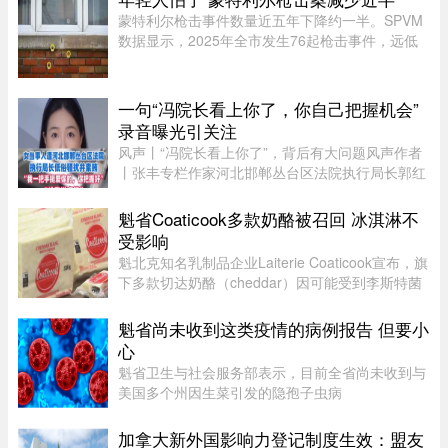
告。加拿大四大电信公司——罗渣士 ...
蒙特利尔枪击事件数量近五年下降约一半。SPVM
数据显示，2025年全市发生76起枪击事件，远低
于2021年暴力枪案高峰期的145起。专家认为，社
会恢复稳定、警方打击帮派行动，以及青少年意识
到持枪犯罪可能面临严厉刑罚， ...
一句“冯院长看上你了，你自己把握机会”
录音曝光引关注
风声丨“冯院长看上你了”，背后有大问题风声作者
丨张丰专栏作家河北邯郸丛台区法院执行局长郭红
波给执行案件当事人武女士打电话，声称“我缺
钱，给我送点钱”，“你长得漂亮……冯院长看上你
魁省Coaticook多款奶酪被召回 冰淇淋不
了，我可以从中促成，你 ...
受影响
魁北克知名乳制品企业Laiterie Coaticook宣布，旗
下多款切达奶酪（cheddar）因可能受到李斯特菌
污染而被召回。公司表示，问题可能仅限于一个生
产批次，初步判断为交叉污染导致。召回涉及多种
魁省尚未收到这类疫情的病例报告 但要小
规格的温和切达奶酪，包 ...
心
魁省卫生与社会服务部表示，目前全省尚未收到与
美国多个州因生菜引发的隐孢子虫病
（Cyclosporiasis，环孢子虫病）疫情相关的病例
报告。这种由寄生虫引起的感染主要通过受污染的
加拿大新外国影响力登记制度生效：盟友