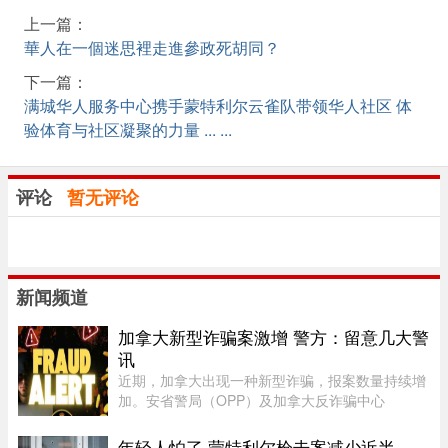
上一篇：
華人在一個迷思裡走進參政死胡同？
下一篇：
满城华人服务中心携手蒙特利尔云雀队带领华人社区 体
验体育与社区凝聚的力量 ... ...
评论
暂无评论
新闻频道
加拿大新型诈骗案激增 警方：留意几大警
讯
近期，加拿大出现一种新型诈骗，报案数量持续增
加。安省警局（OPP）及加拿大反诈骗中心
（Canadian Anti-Fraud Centre）等多个执法及政
府机构，已针对这类手法日益复杂的骗局发出警
年轻人怕了 蒙特利尔枪击案减少近半