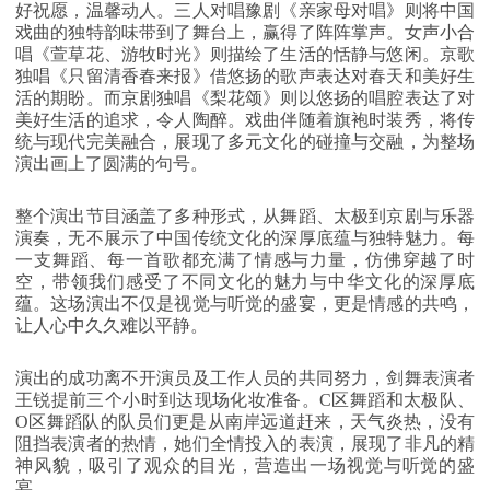
好祝愿，温馨动人。三人对唱豫剧《亲家母对唱》则将中国
戏曲的独特韵味带到了舞台上，赢得了阵阵掌声。女声小合
唱《萱草花、游牧时光》则描绘了生活的恬静与悠闲。京歌
独唱《只留清香春来报》借悠扬的歌声表达对春天和美好生
活的期盼。而京剧独唱《梨花颂》则以悠扬的唱腔表达了对
美好生活的追求，令人陶醉。戏曲伴随着旗袍时装秀，将传
统与现代完美融合，展现了多元文化的碰撞与交融，为整场
演出画上了圆满的句号。
整个演出节目涵盖了多种形式，从舞蹈、太极到京剧与乐器
演奏，无不展示了中国传统文化的深厚底蕴与独特魅力。每
一支舞蹈、每一首歌都充满了情感与力量，仿佛穿越了时
空，带领我们感受了不同文化的魅力与中华文化的深厚底
蕴。这场演出不仅是视觉与听觉的盛宴，更是情感的共鸣，
让人心中久久难以平静。
演出的成功离不开演员及工作人员的共同努力，剑舞表演者
王锐提前三个小时到达现场化妆准备。C区舞蹈和太极队、
O区舞蹈队的队员们更是从南岸远道赶来，天气炎热，没有
阻挡表演者的热情，她们全情投入的表演，展现了非凡的精
神风貌，吸引了观众的目光，营造出一场视觉与听觉的盛
宴。