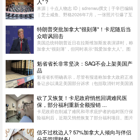
人”？
来源｜十点人物志 ID｜sdrenwu撰文 | 于辛巴编辑
｜芝士咸鱼、野格2026年7月，一张照片引爆了互
联网。上百名孩子挤在一间报告厅里，整齐排成数
列。两边站着照顾他们的阿姨，前方拉着一条横
特朗普突批加拿大"很刻薄"！卡尼随后当
幅。照片由多益网络官方微博 ...
众暗讽回击
美国总统特朗普近日在拉斯维加斯发表演讲时，称
加拿大“很刻薄”，但同时表示“我爱加拿大人”。图
源：PBS周三，特朗普在拉斯维加斯的 Red Rock
Casino Resort Spa 发表演讲，宣传华盛顿的经济
魁省省长非常坚决：SAQ不会上架美国产
议程。他在发言中谈到 ...
品
魁省省长明确表示，尽管有报道称加拿大政府正准
备让步以满足美国部分诉求（包括取消针对美国酒
类的禁令），但魁省 SAQ 的货架上依然不会上架
任何美国产品。根据省长 Christine Fréchette 办公
砍了又恢复！卡尼政府悄然回调难民医
室周五发表的声明，在 ...
保，部分福利重新全额报销 ...
卡尼政府在削减了难民和寻求庇护者的临时医疗保
险福利后，近期又悄然恢复了部分福利项目。图片
来源：51.CA 资料图片今年早些时候，渥太华按照
预算承诺削减资金，调整了为已安置的难民和等待
信不过枕边人? 57%加拿大人倾向与伴侣
获得省或地区医保的庇护申 ...
分开管理财务!