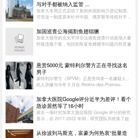
食物或水传播，会导致水样腹泻、胃痉挛 ...
与对手都被纳入监管 ...
加拿大本周正式启动了新的外国影响力登记制度。
尽管这一制度原本针对中国、俄罗斯等传统对手，
但实际上，美国等加拿大最亲密的盟友也被纳入监
管。该制度在立法通过两年后启动实施，旨在通过
加国巡查公海揭割鱼翅猖獗
要求相关活动公开申报、设 ...
加拿大领导的北太平洋非法捕鱼巡查行动发现大量
怀疑违规个案，包括割取鲨鱼鳍翅等问题仍然普遍
存在。加拿大渔业及海洋部周四（6日）公布，执
法人员近期在公海登船搜查30艘渔船，共发现52宗
可能违规个案；去年则在检 ...
悬赏5000元 蒙特利尔警方正在寻找这名
男子
蒙特利尔警方（SPVM）正悬赏缉拿一名嫌疑人，
此人涉嫌与今年 5 月在 Rivière-des-Prairies–
Pointe-aux-Trembles 区发生的一起谋杀未遂案有
关。警方呼吁公众协助确认嫌犯身份。据描述，嫌
加拿大医院Google评分近半为差评！看个
犯为一名黑人男性，身高在 ...
急诊居然等了16小时
最近一项针对加拿大急症医院 Google 评分的研究
显示，在 2017-2022 年间，研究团队共收集了超
5.3 万条 Google 评论，随机抽取了 1,000 条进行
深入分析。数据显示，47.9% 的评论为负面，远高
从徐波到马斯克，富豪为何热衷“批量造
于正面（32.3%）和中立（ ...