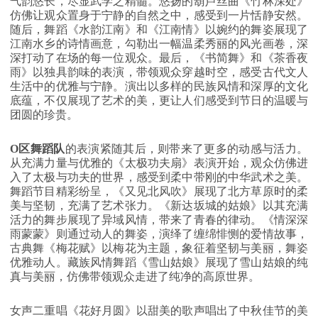
气韵悠长，尽显武学之精髓。悠扬的葫芦丝曲《竹林深处》
仿佛让观众置身于宁静的自然之中，感受到一片恬静安然。
随后，舞蹈《水韵江南》和《江南情》以婉约的舞姿展现了
江南水乡的诗情画意，勾勒出一幅温柔秀丽的风光画卷，深
深打动了在场的每一位观众。最后，《书简舞》和《茶香夜
雨》以独具韵味的表演，带领观众穿越时空，感受古代文人
生活中的优雅与宁静。演出以多样的民族风情和深厚的文化
底蕴，不仅展现了艺术的美，更让人们感受到节日的温暖与
团圆的珍贵。
O区舞蹈队
的表演紧随其后，则带来了更多的动感与活力。
从充满力量与优雅的《太极功夫扇》表演开始，观众仿佛进
入了太极与功夫的世界，感受到柔中带刚的中华武术之美。
舞蹈节目精彩纷呈，《又见北风吹》展现了北方草原时的柔
美与坚韧，充满了艺术张力。《新达坂城的姑娘》以其充满
活力的舞步展现了异域风情，带来了青春的律动。《情深深
雨蒙蒙》则通过动人的舞姿，演绎了缠绵悱恻的爱情故事，
古典舞《梅花赋》以梅花为主题，象征着坚韧与美丽，舞姿
优雅动人。藏族风情舞蹈《雪山姑娘》展现了雪山姑娘的纯
真与美丽，仿佛带领观众走进了纯净的高原世界。
女声二重唱《花好月圆》以甜美的歌声唱出了中秋佳节的美