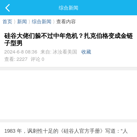
社区
综合新闻
最新发表
首页
⟩
新闻
⟩
综合新闻
⟩
查看内容
硅谷大佬们躲不过中年危机？扎克伯格变成金链
子型男
2024-6-8 08:36
来自: 冰汝看美国
收藏
查看: 2227
评论 0
1983 年，讽刺性十足的《硅谷人官方手册》写道：“人