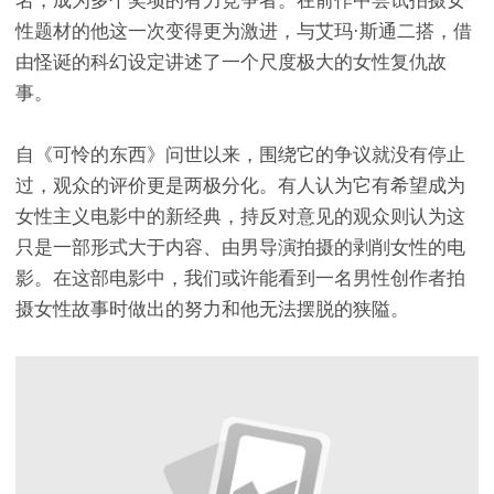
名，成为多个奖项的有力竞争者。在前作中尝试拍摄女
性题材的他这一次变得更为激进，与艾玛·斯通二搭，借
由怪诞的科幻设定讲述了一个尺度极大的女性复仇故
事。
自《可怜的东西》问世以来，围绕它的争议就没有停止
过，观众的评价更是两极分化。有人认为它有希望成为
女性主义电影中的新经典，持反对意见的观众则认为这
只是一部形式大于内容、由男导演拍摄的剥削女性的电
影。在这部电影中，我们或许能看到一名男性创作者拍
摄女性故事时做出的努力和他无法摆脱的狭隘。