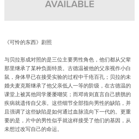
《可怜的东西》剧照
与贝拉形成对照的是三位主要男性角色，他们都从父辈
那里继承了某种负面特质。古德温被他的父亲视作小白
鼠，身体早已在接受实验的过程中千疮百孔；贝拉的未
婚夫麦克斯继承了他父亲低人一等的阶级，在古德温的
课堂上被其他同学屡屡嘲笑；而邓肯则直言自己膀胱的
疾病就遗传自父亲。这些细节全部指向男性的缺陷，并
且强调了这些缺陷是如何通过血脉流向下一代的。更重
要的是，片中的男性似乎就这样接受了他们的基因，从
未想过改写自己的命运。