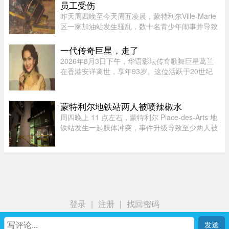
员工受伤
昨天周四晚至今天周五凌晨，蒙特利尔Ville-Marie
区一家加油站发生骚乱，数十名青少年闹事并导致
一名员工受伤。当晚也是La Ronde举办的“魁北克
国际烟花节”（International des feux Loto-
一代传奇巨星，走了
Québec）本季最后一场活动 ...
2026年8月3日下午，华语影坛传奇歌舞巨星葛兰
在香港安详离世，享年93岁。这位活跃于20世纪
50至60年代的“千面女郎”，以集唱歌、演戏和舞蹈
于一身的全能才华闻名，曾主演多部经典华语歌舞
片。她的离去，带走了一个流 ...
蒙特利尔地铁站两人被喷辣椒水
周四晚上 11 点左右，蒙特利尔 Place-des-Arts 地
铁站发生一起肢体冲突，事件升级导致至少两人被
喷辣椒水。在社交媒体上传播的视频中可以看到，
数人在使用辣椒水前发生了打斗，事发时车厢内有
多名乘客。蒙特利尔警方 ...
登录
|
注册
|
找回密码