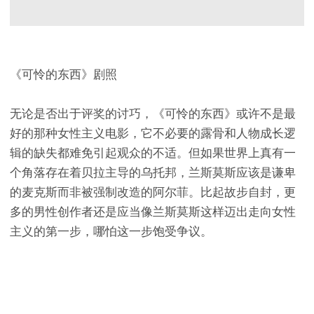
《可怜的东西》剧照
无论是否出于评奖的讨巧，《可怜的东西》或许不是最
好的那种女性主义电影，它不必要的露骨和人物成长逻
辑的缺失都难免引起观众的不适。但如果世界上真有一
个角落存在着贝拉主导的乌托邦，兰斯莫斯应该是谦卑
的麦克斯而非被强制改造的阿尔菲。比起故步自封，更
多的男性创作者还是应当像兰斯莫斯这样迈出走向女性
主义的第一步，哪怕这一步饱受争议。