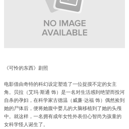
《可怜的东西》剧照
电影借由奇特的科幻设定塑造了一位捉摸不定的女主
角。贝拉（艾玛·斯通 饰）是一名对生活感到绝望而投河
自杀的孕妇，在科学家古德温（威廉·达福 饰）偶然捡到
她的尸体后，便将她腹中婴儿的大脑移植到了她的头颅
中。就这样，一名拥有成年女性外表但心智尚为孩童的
女科学怪人诞生了。