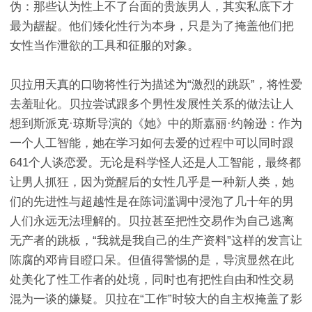
伪：那些认为性上不了台面的贵族男人，其实私底下才
最为龌龊。他们矮化性行为本身，只是为了掩盖他们把
女性当作泄欲的工具和征服的对象。
贝拉用天真的口吻将性行为描述为“激烈的跳跃”，将性爱
去羞耻化。贝拉尝试跟多个男性发展性关系的做法让人
想到斯派克·琼斯导演的《她》中的斯嘉丽·约翰逊：作为
一个人工智能，她在学习如何去爱的过程中可以同时跟
641个人谈恋爱。无论是科学怪人还是人工智能，最终都
让男人抓狂，因为觉醒后的女性几乎是一种新人类，她
们的先进性与超越性是在陈词滥调中浸泡了几十年的男
人们永远无法理解的。贝拉甚至把性交易作为自己逃离
无产者的跳板，“我就是我自己的生产资料”这样的发言让
陈腐的邓肯目瞪口呆。但值得警惕的是，导演显然在此
处美化了性工作者的处境，同时也有把性自由和性交易
混为一谈的嫌疑。贝拉在“工作”时较大的自主权掩盖了影