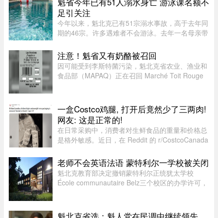
魁省今年已有51人溺水身亡 游泳课名额不
virus）。这种病毒在人体内极 ...
足引关注
今年以来，魁北克已有51宗溺水事故，高于去年同
期的46宗。许多遇难者不会游泳。去年一名母亲带
3岁儿子在Lachine家中泳池溺亡后，验尸官建议蒙
特利尔市增加游泳课名额，因为目前远远无法满足
注意！魁省又有奶酪被召回
需求。2025年6月，34岁的E ...
因可能受到李斯特菌污染，魁北克省农业、渔业和
食品部（MAPAQ）正在召回 Marché Toit Rouge
Inc.（地址：Repentigny 地区 160 Brien Blvd.）售
出的“Les Grondines”奶酪。受影响的产品为 2026
年 7 月 6 日至 16 ...
一盒Costco鸡腿, 打开后竟然少了三两肉!
网友: 这是正常的!
在日常采购中，消费者对生鲜食品的重量和价格总
是格外敏感。近日，在 Reddit 的 r/CostcoCanada
板块上，一位网友分享了自己的购物疑惑：在
Costco 购买的 Kirkland 无骨鸡腿肉，去掉包装后
老师不会英语法语 蒙特利尔一学校被关闭
称重，竟然比标签上的重量 ...
魁北克教育部决定撤销蒙特利尔正统犹太学校
École communautaire Belz三个校区的办学许可，
原因包括教师资质不足、未完全遵守魁省课程要
求，以及校舍安全问题。根据TVA Nouvelles通过
魁北克行政法庭获得的文件，学校 ...
魁北克省选：魁人党在民调中继续领先