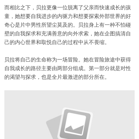
而相比之下，贝拉更像一位脱离了父亲而快速成长的孩
童，她想要自我进步的内驱力和想要探索外部世界的好
奇心是片中男性所望尘莫及的。贝拉身上有一种不怕碰
壁的自我探求和充满善意的向外求索，她在企图搞清自
己的内心世界和取悦自己的过程中从不畏缩。
贝拉将自己的生命称为一场冒险。她在冒险旅途中获得
自我成长的路径主要由两部分组成。第一部分就是对性
的渴望与探求，也是全片最激进的部分所在。