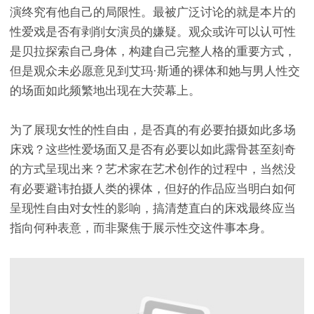
演终究有他自己的局限性。最被广泛讨论的就是本片的
性爱戏是否有剥削女演员的嫌疑。观众或许可以认可性
是贝拉探索自己身体，构建自己完整人格的重要方式，
但是观众未必愿意见到艾玛·斯通的裸体和她与男人性交
的场面如此频繁地出现在大荧幕上。
为了展现女性的性自由，是否真的有必要拍摄如此多场
床戏？这些性爱场面又是否有必要以如此露骨甚至刻奇
的方式呈现出来？艺术家在艺术创作的过程中，当然没
有必要避讳拍摄人类的裸体，但好的作品应当明白如何
呈现性自由对女性的影响，搞清楚直白的床戏最终应当
指向何种表意，而非聚焦于展示性交这件事本身。