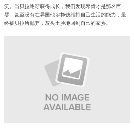
笑。当贝拉逐渐获得成长，我们发现邓肯才是那名巨
婴，甚至没有在异国他乡挣钱维持自己生活的能力，最
终被贝拉所抛弃，灰头土脸地回到自己的家乡。