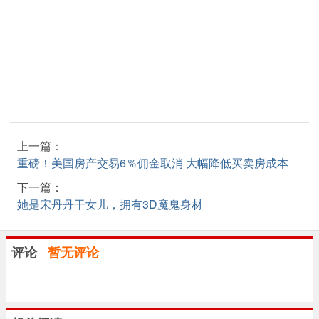
上一篇：
重磅！美国房产交易6％佣金取消 大幅降低买卖房成本
下一篇：
她是宋丹丹干女儿，拥有3D魔鬼身材
评论
暂无评论