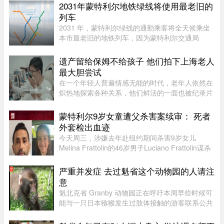
2031年蒙特利尔地铁绿线将使用最老旧的
列车
2031 年，蒙特利尔绿线的通勤乘客将全天候乘坐
本市最老旧的地铁列车，因为蒙特利尔交通局
（STM）准备在该网络的两条线路之间对调列车。
六年后，当蓝线延长线通车时，STM 将把现代化
遗产留给保姆不给孩子 他们拍下上海老人
的 Azur 列车从绿线调往蓝线。作为 ...
最大胆尝试
在一个年轻人普遍情感无能的时代，老年人依然在
炽热地探索各种关系，他们鲜活的一面也被纪录片
的镜头拍下来。但除了吸引各路网络判官的遗产分
配和情感纠纷片段，《前浪》系列在做的其实是激
蒙特利尔9岁女童遭父杀害案续审： 死者
发大众重新审视每个人都将 ...
外套检出血迹
今天周三，涉嫌去年赴纽约期间杀害9岁女儿
Melina Frattolin的46岁男子Luciano Frattolin谋杀
案继续审理。Melina生前居住在蒙特利尔。
Luciano Frattolin被控二级谋杀及藏匿尸体，两项
严重并发症 去过魁省这个动物园的人请注
罪名均不认罪，自2025年7月被捕以 ...
意
魁北克省 Granby 动物园正在呼吁本周早些时候可
能与一只日本猕猴发生过肢体接触的游客联系公共
卫生部门。此前，一名游客在该动物园被猕猴抓
伤。猕猴可能会携带 B 型疱疹病毒（Herpes B