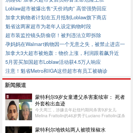
Loblaw超市被爆出售“天价鸡肉” 高管强势回应
加拿大购物者计划在五月抵制Loblaw旗下商店
魁省这两家超市为老年人设定购物时段
超市装监控镜头防偷窃！被判违法立即拆除
孕妈妈在Walmart购物因一个无意之失，被禁止进店一
个月
加拿大3大超市被炮轰：物价上涨，利润跟着飙升近
40%！
5月罢买加国超市Loblaw活动获4.5万人响应
注意！魁省Metro和IGA这些超市有员工被确诊
新闻频道
蒙特利尔9岁女童遭父杀害案续审： 死者
外套检出血迹
今天周三，涉嫌去年赴纽约期间杀害9岁女儿
Melina Frattolin的46岁男子Luciano Frattolin谋杀
案继续审理。Melina生前居住在蒙特利尔。
Luciano Frattolin被控二级谋杀及藏匿尸体，两项
蒙特利尔地铁站两人被喷辣椒水