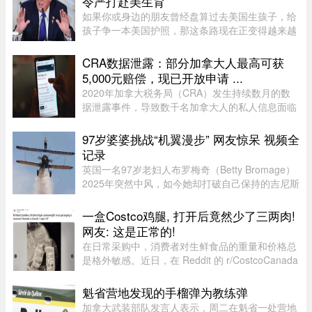
令严打赴美生育
如果你或身边的朋友曾经盘算过去美国生孩子，给
孩子争一本美国护照，那这条路现在正变得越来越
难走。图源：globalnews特朗普在白宫椭圆形办公
室签署新行政令，再一次向"生育旅游"开刀。"他们
CRA数据泄露：部分加拿大人最高可获
把出生公民权变成了一个 ...
5,000元赔偿，现已开放申请 ...
2020年加拿大税务局（CRA）发生持续数月的数
据泄露事件，导致数千名加拿大人的私人信息面临
被黑客窃取的风险。如今，符合条件的加拿大人已
经可以申请赔偿。 ...
97岁婆婆挑战“机翼漫步” 网友惊呆 视频全
记录
英国一名97岁老妇人布罗梅奇（Betty Bromage）
2025年突然中风，如今她却打破自己保持的吉尼斯
世界纪录（Guinness World Records），成为“年
纪最大的女性机翼漫步者”（eldest wing
一盒Costco鸡腿, 打开后竟然少了三两肉!
walker（female））。这已是布罗 ...
网友: 这是正常的!
在日常采购中，消费者对生鲜食品的重量和价格总
是格外敏感。近日，在 Reddit 的 r/CostcoCanada
板块上，一位网友分享了自己的购物疑惑：在
Costco 购买的 Kirkland 无骨鸡腿肉，去掉包装后
魁省营地发现的手榴弹为教练弹
称重，竟然比标签上的重量 ...
加拿大武装部队发言人表示，周二在魁省一处营地