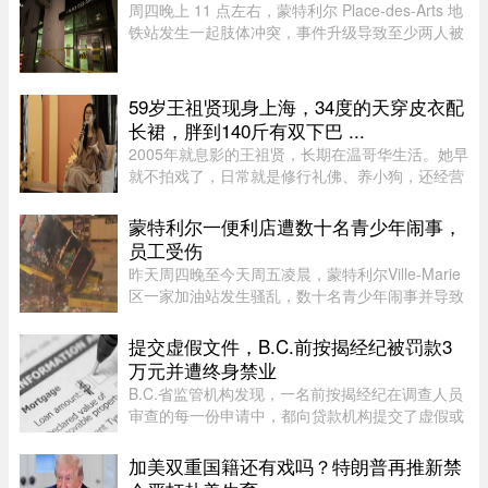
罪名均不认罪，自2025年7月被捕以 ...
周四晚上 11 点左右，蒙特利尔 Place-des-Arts 地
铁站发生一起肢体冲突，事件升级导致至少两人被
喷辣椒水。在社交媒体上传播的视频中可以看到，
数人在使用辣椒水前发生了打斗，事发时车厢内有
多名乘客。蒙特利尔警方 ...
59岁王祖贤现身上海，34度的天穿皮衣配
长裙，胖到140斤有双下巴 ...
2005年就息影的王祖贤，长期在温哥华生活。她早
就不拍戏了，日常就是修行礼佛、养小狗，还经营
了一家艾灸馆。每次回国基本都是参加艾灸相关的
活动。8月5日，网友在上海机场偶遇王祖贤。34度
蒙特利尔一便利店遭数十名青少年闹事，
的天气穿着皮衣外套配长裙 ...
员工受伤
昨天周四晚至今天周五凌晨，蒙特利尔Ville-Marie
区一家加油站发生骚乱，数十名青少年闹事并导致
一名员工受伤。当晚也是La Ronde举办的“魁北克
国际烟花节”（International des feux Loto-
提交虚假文件，B.C.前按揭经纪被罚款3
Québec）本季最后一场活动 ...
万元并遭终身禁业
B.C.省监管机构发现，一名前按揭经纪在调查人员
审查的每一份申请中，都向贷款机构提交了虚假或
具有误导性的信息，因此被终身禁止重返该行业。
加美双重国籍还有戏吗？特朗普再推新禁