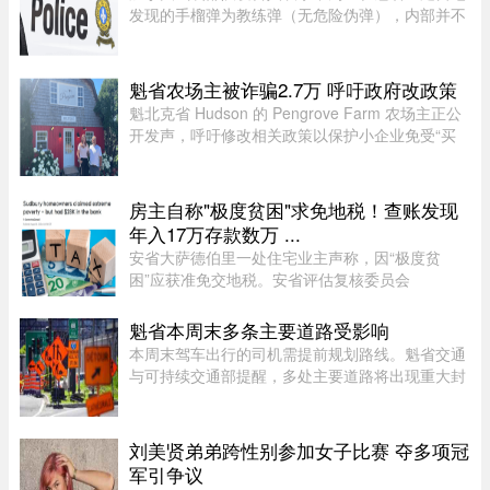
发现的手榴弹为教练弹（无危险伪弹），内部并不
含有炸药。Abygail Bourgault-Lévesque 表示，在
专家团队确认该手榴弹对公众不构成危险后，已将
其运往 Valcartier 军事 ...
魁省农场主被诈骗2.7万 呼吁政府改政策
魁北克省 Hudson 的 Pengrove Farm 农场主正公
开发声，呼吁修改相关政策以保护小企业免受“买
家诈骗”，他们因一家诈骗性质的餐饮公司而损失
了价值 2.7 万元的货品。今年 4 月，由 Alana
Cosgrove 和 Matt Penney 夫 ...
房主自称"极度贫困"求免地税！查账发现
年入17万存款数万 ...
安省大萨德伯里一处住宅业主声称，因“极度贫
困”应获准免交地税。安省评估复核委员会
（Ontario Assessment Review Board）近日驳回
了该业主的申请。调查发现，这户家庭在扣除开支
魁省本周末多条主要道路受影响
后，年净收入超过 23,000 元，而且 ...
本周末驾车出行的司机需提前规划路线。魁省交通
与可持续交通部提醒，多处主要道路将出现重大封
闭或交通限制，其中包括Boucherville 20号高速
（Jean-Lesage）部分路段全封闭，预计将造成拥
堵。20号高速（Boucherville ...
刘美贤弟弟跨性别参加女子比赛 夺多项冠
军引争议