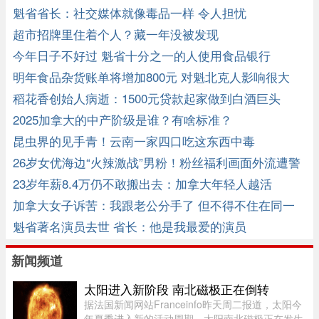
魁省省长：社交媒体就像毒品一样 令人担忧
超市招牌里住着个人？藏一年没被发现
今年日子不好过 魁省十分之一的人使用食品银行
明年食品杂货账单将增加800元 对魁北克人影响很大
稻花香创始人病逝：1500元贷款起家做到白酒巨头
2025加拿大的中产阶级是谁？有啥标准？
昆虫界的见手青！云南一家四口吃这东西中毒
26岁女优海边“火辣激战”男粉！粉丝福利画面外流遭警
传唤
23岁年薪8.4万仍不敢搬出去：加拿大年轻人越活
越"穷"！！ ...
加拿大女子诉苦：我跟老公分手了 但不得不住在同一
个屋檐下 ...
魁省著名演员去世 省长：他是我最爱的演员
新闻频道
太阳进入新阶段 南北磁极正在倒转
据法国新闻网站Franceinfo昨天周二报道，太阳今
年夏季进入新的活动周期，太阳南北磁极正在发生