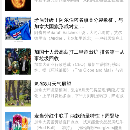
倒转。这一现象大约每11年出现一次。在太阳活动
达到峰值时，太阳两极会交换位置：北磁极转变为
南磁极，南磁极则转变为北 ...
矛盾升级！阿尔伯塔省旗竟分裂象征，与
加拿大国旗形成对立 ...
阿省居民Sarah Batchelor 说，大约几周前，艾尔
德里市（Airdrie，卡尔加里以北）一户邻居窗户上
出现了一面巨大的蓝色旗帜，上面是阿省的盾徽，
从那时起一切开始发生变化。49 岁的音乐教师
加国十大最高薪打工皇帝出炉 排名第一从
Batchelor 在阿省生活了大 ...
事垃圾回收
加拿大企业行政总裁（CEO）最新年薪排行榜出
炉。据《环球邮报》（The Globe and Mail）与管
理顾问公司Global Governance Advisors共同发布
的2025年「加拿大百大上市公司CEO薪酬排名，
魁省8月天气展望
全国最高薪的上市公司行政总裁为 ...
加拿大环境部预测，魁省8月天气将呈现“两段式”变
化：上半月炎热多雨，下半月则明显转凉，降雨减
少。8月初，魁省多个地区已迎来较多降雨。未来
第一周，中部和东部地区气温预计将高于正常水
平，而南部地区气温则略低 ...
麦当劳红牛联手 两款能量特饮下周登场
加拿大麦当劳趁夏日炎炎，找来能量饮品品牌红牛
（Red Bull）「加持」，推出两款Energizers能量