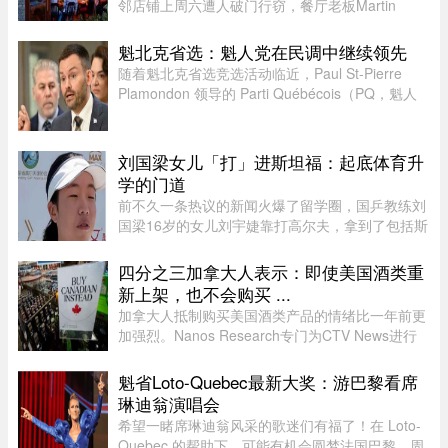
邻店铺上周六遭人破门行窃，餐厅老板Martin
Picard的电脑被盗。他如今公开向公众求助，希望
找回电脑。据Martin Picard介绍，被盗地点位于
魁北克省选：魁人党在民调中继续领先
Plateau-Mont-Royal区Duluth Es ...
随着魁北克省选竞选活动临近，Paul St-Pierre
Plamondon 领导的 Parti Québécois（PQ，魁人
党）继续在选民支持率中保持领先。
刘国梁女儿「打」进斯坦福：起底体育升
学的门道
前不久一条热议的新闻火爆了留学圈，国乒教练刘
国梁16岁的女儿刘宇婕靠打高尔夫，拿到了包括斯
坦福、UCLA、杜克等一众美国名校的录取。据
说，从6月15日那天开始，她每晚都要花上一到两
四分之三加拿大人表示：即使美国酒类重
个小时，接美国大学高尔夫校队 ...
新上架，也不会购买 ...
加拿大人抵制购买美国酒类产品的情绪比一年前更
加强烈。Nanos Research专门为CTV News进行
的一项最新民调显示，近四分之三（74%）的加拿
大人表示，即使美国酒类重新摆上货架，他们也不
魁省Loto-Quebec最新大奖：游巴黎看席
太可能购买。 ...
琳迪翁演唱会
希望一睹席琳迪翁风采的歌迷们有福了！在 Loto-
Quebec 的帮助下，可能有机会圆梦法国巴黎。周