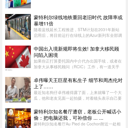
特饮——红牛Dragonberry Energizer及红牛
Tropicberry Energizer。Dragonberry Energizer以
红牛能量饮品配搭蓝树莓（blu ...
蒙特利尔绿线地铁重回老旧时代 故障率或
暴增11倍
随着蓝线延长工程推进，STM计划在2031年新站
启用后，将目前运行在绿线上的Azur新列车全部调
往蓝线，以配合新线路技术要求。届时，蒙特利尔
客流量最高的绿线可能几乎全部由服役多年的MR-
中国出入境新规即将生效! 加拿大移民顾
73老旧列车运营。Projet Montr ...
问陷入困境
如果你正打算委托国内中介代办出国手续，或者在
加拿大从事移民顾问（RCIC）工作，有一道关乎
法律责任的新规，你不得不提前知道。国务院令第
841 号——《国务院关于出境入境管理的规定》
卓伟曝天王巨星有私生子 细节和周杰伦对
——已于 2026 年 7 月 22 日 ...
上了……
最近知名狗仔卓伟难得露了面，上来就曝了一个大
瓜，他和老友见面一起拍摄，对着镜头表示自己要
讲一个天王巨星私生子的故事。这里还是要强调一
下，卓伟爆料之前明确表示，故事就是故事，他手
蒙特利尔知名餐厅遭窃，老板公开喊话小
头也没有真凭实据，建议大 ...
偷：把电脑还我，可补偿你 ... ...
蒙特利尔知名餐厅Au Pied de Cochon附近一处相