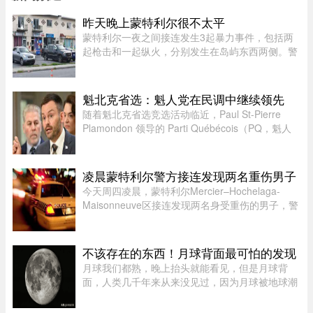
昨天晚上蒙特利尔很不太平
蒙特利尔一夜之间接连发生3起暴力事件，包括两
起枪击和一起纵火，分别发生在岛屿东西两侧。警
方目前尚未确认案件彼此有关，也没有造成人员受
伤。昨天周五晚上11时左右，Saint-Michel区12号
大道发生枪击。一名嫌疑人 ...
魁北克省选：魁人党在民调中继续领先
随着魁北克省选竞选活动临近，Paul St-Pierre
Plamondon 领导的 Parti Québécois（PQ，魁人
党）继续在选民支持率中保持领先。
凌晨蒙特利尔警方接连发现两名重伤男子
今天周四凌晨，蒙特利尔Mercier–Hochelaga-
Maisonneuve区接连发现两名身受重伤的男子，警
方目前正在调查事件经过。蒙特利尔警方
（SPVM）表示，尚无法确认两人受伤的具体原
因，也不确定是否涉及武器。警方发言人Flor ...
不该存在的东西！月球背面最可怕的发现
月球我们都熟，晚上抬头就能看见，但是月球背
面，人类几千年来从来没见过，因为月球被地球潮
汐锁定了，永远只有一面对着地球。背面只是从地
球视角无法观测，并非永久藏在黑暗里，月背和正