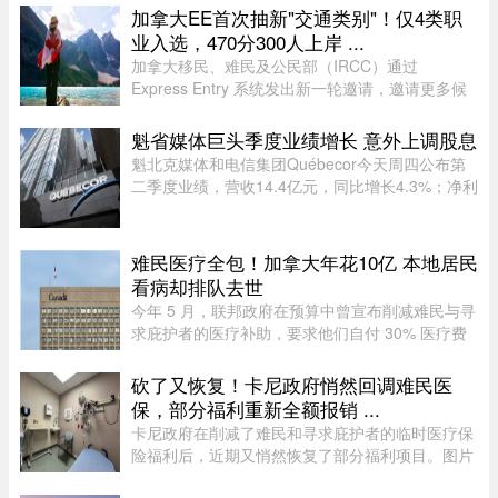
Maki Zushi，已于7月30日结束营业。Maki Zushi
加拿大EE首次抽新"交通类别"！仅4类职
经营15年后因租金上涨于7月30 ...
业入选，470分300人上岸 ...
加拿大移民、难民及公民部（IRCC）通过
Express Entry 系统发出新一轮邀请，邀请更多候
选人申请永久居民。图片来源：Pexels，作者：
Andre Furtado在本次抽选中，移民部针对全新的
魁省媒体巨头季度业绩增长 意外上调股息
交通类别（Transport category）发出 ...
魁北克媒体和电信集团Québecor今天周四公布第
二季度业绩，营收14.4亿元，同比增长4.3%；净利
润2.709亿元，同比增长24.4%。其中，电信业务
（Vidéotron、Freedom Mobile和Fizz）收入增长
4%至12.3亿元，过去一年新增2 ...
难民医疗全包！加拿大年花10亿 本地居民
看病却排队去世
今年 5 月，联邦政府在预算中曾宣布削减难民与寻
求庇护者的医疗补助，要求他们自付 30% 医疗费
用及每张处方药 4 元。但仅两个月后，自由党政府
在 7 月 31 日低调撤回该政策，恢复了难民和寻求
砍了又恢复！卡尼政府悄然回调难民医
庇护者医疗全额资助，包 ...
保，部分福利重新全额报销 ...
卡尼政府在削减了难民和寻求庇护者的临时医疗保
险福利后，近期又悄然恢复了部分福利项目。图片
来源：51.CA 资料图片今年早些时候，渥太华按照