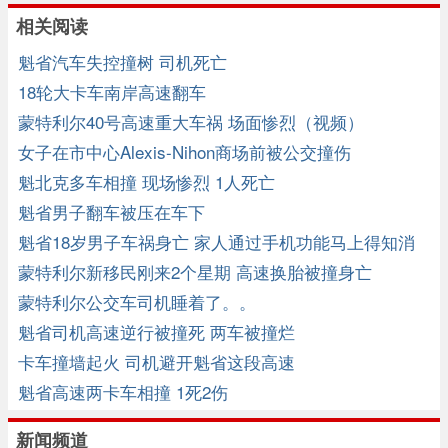
相关阅读
魁省汽车失控撞树 司机死亡
18轮大卡车南岸高速翻车
蒙特利尔40号高速重大车祸 场面惨烈（视频）
女子在市中心Alexis-Nihon商场前被公交撞伤
魁北克多车相撞 现场惨烈 1人死亡
魁省男子翻车被压在车下
魁省18岁男子车祸身亡 家人通过手机功能马上得知消
息
蒙特利尔新移民刚来2个星期 高速换胎被撞身亡
蒙特利尔公交车司机睡着了。。
魁省司机高速逆行被撞死 两车被撞烂
卡车撞墙起火 司机避开魁省这段高速
魁省高速两卡车相撞 1死2伤
新闻频道