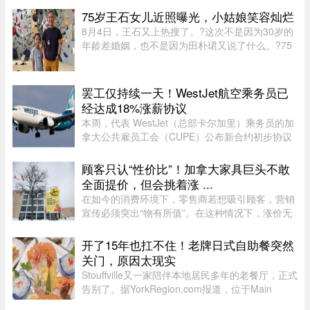
面一样拥有14天一轮的完整白 ...
75岁王石女儿近照曝光，小姑娘笑容灿烂
8月4日，王石又上热搜了。?这次不是因为30岁的
年龄差婚姻，也不是因为田朴珺又说了什么。?75
岁的老人推到了风口浪尖。?照片里，6岁的小姑娘
笑得眼睛弯弯，和王石一个模子刻出来的。 父女俩
都穿着攀岩装备，在岩壁上 ...
罢工仅持续一天！WestJet航空乘务员已
经达成18%涨薪协议
本周，代表 WestJet（总部卡尔加里）乘务员的加
拿大公共雇员工会（CUPE）公布新合约初步协议
内容：未来三年工资总涨幅超过 18%；新增"值勤
时段津贴"，地面工作也获补偿；休息时间增加；
顾客只认“性价比”！加拿大家具巨头不敢
餐食和制服津贴上调；其他一系 ...
全面提价，但会挑着涨 ...
在如今的消费环境下，零售商若想吸引顾客，营销
宣传必须突出“物有所值”。在这种情况下，涨价无
疑会削弱企业的竞争力。不过，随着燃油价格上涨
持续挤压利润空间，Leon’s Furniture Ltd.（LNF-
开了15年也扛不住！老牌日式自助餐突然
T）的管理层表示，公 ...
关门，原因太现实
Stouffville又一家陪伴本地居民多年的老餐厅，正式
告别了。据YorkRegion.com报道，位于Main
Street与Ringwood Drive交界处的日式自助餐厅