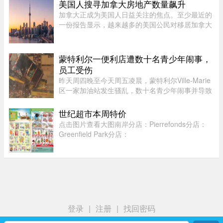
预算承诺削减资金，调整了为已安置的难民和等待
美国人搜寻加拿大房地产数量飙升
获得省或地区医保的庇护申 ...
加拿大正成为美国人日益关注的焦点。至少最近的
一份报告显示，越来越多的美国公民对移居加拿大
表现出浓厚的兴趣。王室地产公司（Royal
LePage）今年发布了一项基于美国用户对其网站
访问量的研究，发现美国用户对加拿 ...
蒙特利尔一便利店遭数十名青少年闹事，
员工受伤
昨天周四晚至今天周五凌晨，蒙特利尔Ville-Marie
区一家加油站发生骚乱，数十名青少年闹事并导致
一名员工受伤。当晚也是La Ronde举办的“魁北克
国际烟花节”（International des feux Loto-
世纪超市本周特价
Québec）本季最后一场活动 ...
点击图片查看大图南岸分店：Pierrefonds分店：
Greenfield Park分店：
登录
|
注册
|
找回密码