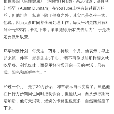
根据美国《男性健康》（Men's Health）杂志报道，健身网
红邓罕（Austin Dunham）在YouTube上拥有超过百万粉
丝，但他坦言，私底下除了健身之外，其实也是久坐一族。
他说，因为大多时间都坐著处理工作，每天平均走路只有3
到4千步左右，长期下来，渐渐觉得身体“失去活力”，于是决
定要做出改变。
邓罕制定计划，每天走一万步，持续一个月。他表示，早上
起来第一件事，就是先走5千步，“我不再像以前那样醒来就
吃早餐、浏览媒体，而是用好习惯开启一天的生活，只有
我、阳光和新鲜空气。”
经过一个月，走了30万步后，邓罕表示自己变瘦了。虽然他
在日行万步期间也同时控制饮食，但他认为，自从步行距离
增加后，他每天消耗、燃烧的卡路里也更多，自然而然瘦了
下来。