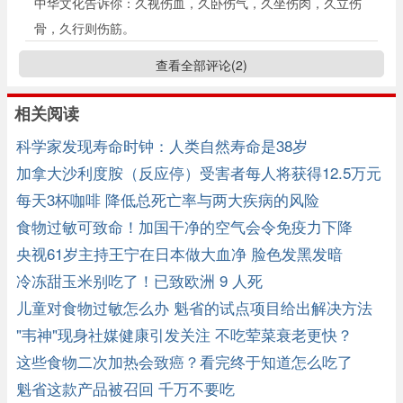
中华文化告诉你：久视伤血，久卧伤气，久坐伤肉，久立伤
骨，久行则伤筋。
查看全部评论(
2
)
相关阅读
科学家发现寿命时钟：人类自然寿命是38岁
加拿大沙利度胺（反应停）受害者每人将获得12.5万元
的赔偿
每天3杯咖啡 降低总死亡率与两大疾病的风险
食物过敏可致命！加国干净的空气会令免疫力下降
央视61岁主持王宁在日本做大血净 脸色发黑发暗
冷冻甜玉米别吃了！已致欧洲 9 人死
儿童对食物过敏怎么办 魁省的试点项目给出解决方法
"韦神"现身社媒健康引发关注 不吃荤菜衰老更快？
这些食物二次加热会致癌？看完终于知道怎么吃了
魁省这款产品被召回 千万不要吃