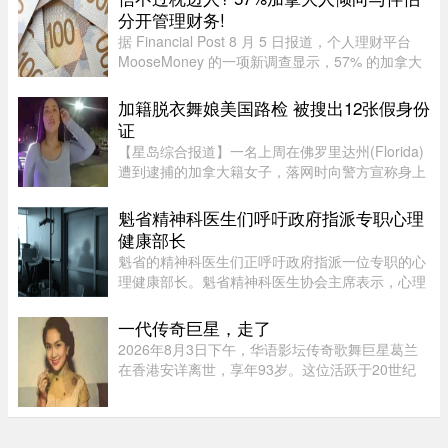
壮族，1963年9月28日出生于 ...
分开管理财务!
据 Financial Post 8 月 5 日报道，个人理财平台
MooseMoney 的一项新调查显示，57% 的加拿大
人更倾向于与伴侣完全或大部分分开管理财务。该
调查于 6 月收集了 639 名加拿大成年人的反馈，
加籍脱衣舞娘美国路检 被搜出12张假身份
发现在稳定关系中，最受欢 ...
证
【星岛综合报道】一名上周在佛罗里达州(Florida)
遭到逮捕的加拿大籍女子，落网时向警方宣称身上
没有携带任何身份证件，此话虽然不假，但她隐瞒
了更惊人的内幕，据称警方其后在她后车箱里发现
魁省精神科医生们呼吁政府指派专职心理
的12张假身份证。据《国 ...
健康部长
魁省的精神科医生们正呼吁政府指派一位专职的心
理健康部长。魁省精神科医生协会主席表示，心理
健康部长有助于统筹协调政府各部门的行动，并确
保心理健康问题在选举周期之后依然能被列为优先
一代传奇巨星，走了
事项。在蒙特利尔无家可归 ...
2026年8月3日下午，华语影坛传奇歌舞巨星葛兰
在香港安详离世，享年93岁。这位活跃于20世纪
50至60年代的“千面女郎”，以集唱歌、演戏和舞蹈
于一身的全能才华闻名，曾主演多部经典华语歌舞
片。她的离去，带走了一个流 ...