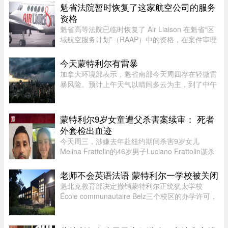
雨量达100毫米，导致主城区大淹水。游客最爱逛
魁省法院暂时恢复了这家航空公司的服务
的中央大街，也积水严重。民众 ...
资格
魁省高等法院已临时恢复了 Air Liaison 在魁省“区
域航空服务计划”（RAAP）中的资格，在案件审理
期间，暂停了省政府将该航空公司剔除出票价补贴
计划的决定。在周一颁布的一项判决中，法官
今天蒙特利尔有雷暴
Nancy Bonsaint 批准了 Ai ...
加拿大环境部表示，魁省南部今天周四存在轻微雷
暴风险。预计上午天气以晴间多云为主，到了中午
至下午初，蒙特利尔可能出现阵雨，并伴有局部雷
暴。随后，雷暴云团预计将向Estrie方向移动，
Mauricie地区下午也有可能受 ...
蒙特利尔9岁女童遭父杀害案续审： 死者
外套检出血迹
今天周三，涉嫌去年赴纽约期间杀害9岁女儿
Melina Frattolin的46岁男子Luciano Frattolin谋杀
案继续审理。Melina生前居住在蒙特利尔。
Luciano Frattolin被控二级谋杀及藏匿尸体，两项
老师不会英语法语 蒙特利尔一学校被关闭
罪名均不认罪，自2025年7月被捕以 ...
魁北克教育部决定撤销蒙特利尔正统犹太学校
École communautaire Belz三个校区的办学许可，
原因包括教师资质不足、未完全遵守魁省课程要
求，以及校舍安全问题。根据TVA Nouvelles通过
魁北克行政法庭获得的文件，学校 ...