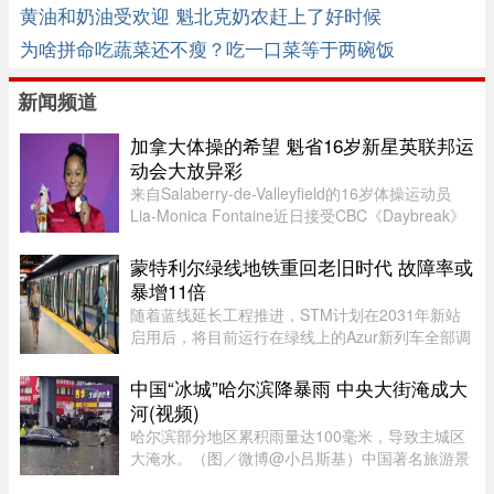
黄油和奶油受欢迎 魁北克奶农赶上了好时候
为啥拼命吃蔬菜还不瘦？吃一口菜等于两碗饭
新闻频道
加拿大体操的希望 魁省16岁新星英联邦运
动会大放异彩
来自Salaberry-de-Valleyfield的16岁体操运动员
Lia-Monica Fontaine近日接受CBC《Daybreak》
节目采访，分享了自己首次参加英联邦运动会的经
历。这位魁省年轻选手在国际舞台上表现惊艳，一
蒙特利尔绿线地铁重回老旧时代 故障率或
举获得4枚奖牌。Fontaine代 ...
暴增11倍
随着蓝线延长工程推进，STM计划在2031年新站
启用后，将目前运行在绿线上的Azur新列车全部调
往蓝线，以配合新线路技术要求。届时，蒙特利尔
客流量最高的绿线可能几乎全部由服役多年的MR-
中国“冰城”哈尔滨降暴雨 中央大街淹成大
73老旧列车运营。Projet Montr ...
河(视频)
哈尔滨部分地区累积雨量达100毫米，导致主城区
大淹水。（图／微博@小吕斯基）中国著名旅游景
点哈尔滨，4日中午突然降下暴雨。部分地区累积