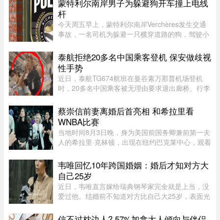
蒙特利尔南岸男子为躲避狗开车撞上电线
杆
今天周五早上，蒙特利尔南岸Verchères发生交通
事故，一名司机为躲避一只横穿道路的狗，驾驶小
型货车撞上电线杆，导致132号公路双向封闭。事
故发生在上午7点左右，受影响路段位于Saint-
泰航拒绝20多名中国乘客登机 保安做歧视
Alexandre街与Calixa-Lavallé ...
性手势
近日，泰航TG674航班在曼谷素万那普机场登机
时，20多名中国乘客被无理由要求退出廊桥、行李
被强行卸下，航司未给出任何书面说明，航班却正
常起飞，现场还发生了安保人员做出歧视性“拉眼
蔡崇信前妻离婚后首亮相 和希拉里看
角”手势的争议。截至目前， ...
WNBA比赛
当地时间8月3日晚，身为美国前国务卿兼前第一夫
人的希拉里·克林顿，出现在纽约巴克莱中心，观看
一场WNBA的比赛，纽约自由队迎战西雅图风暴
队。主场作战的纽约自由队最终以 95-83 获胜，位
韦唯回忆10年跨国婚姻：婚后才知对方大
列总积分榜第七位，而风暴 ...
自己25岁
近日，韦唯直言嫁给瑞典钢琴家完全就是上当，没
爱过他。结婚前不知道对方比自己大25岁，表面光
鲜的10年婚姻藏着控制和暴力。目前，前夫已去
世，自己独自抚养三个儿子。韦唯，原名张菊霞，
信不过枕边人? 57%加拿大人倾向与伴侣