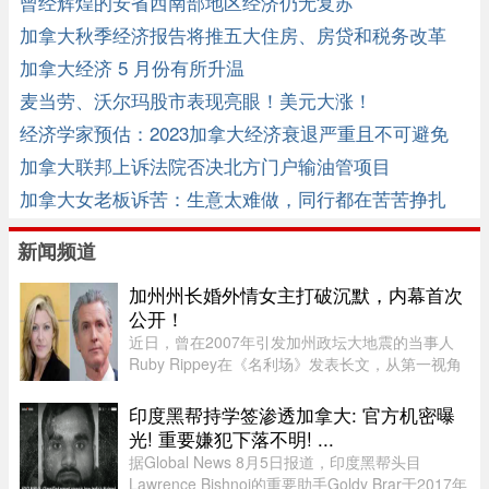
曾经辉煌的安省西南部地区经济仍无复苏
加拿大秋季经济报告将推五大住房、房贷和税务改革
加拿大经济 5 月份有所升温
麦当劳、沃尔玛股市表现亮眼！美元大涨！
经济学家预估：2023加拿大经济衰退严重且不可避免
加拿大联邦上诉法院否决北方门户输油管项目
加拿大女老板诉苦：生意太难做，同行都在苦苦挣扎
新闻频道
加州州长婚外情女主打破沉默，内幕首次
公开！
近日，曾在2007年引发加州政坛大地震的当事人
Ruby Rippey在《名利场》发表长文，从第一视角
详细还原了她与时任旧金山市长、现任加州州长
Gavin Newsom的一段婚外情。这段尘封多年的往
印度黑帮持学签渗透加拿大: 官方机密曝
事再次被推向风口浪尖。Gavin New ...
光! 重要嫌犯下落不明! ...
据Global News 8月5日报道，印度黑帮头目
Lawrence Bishnoi的重要助手Goldy Brar于2017年