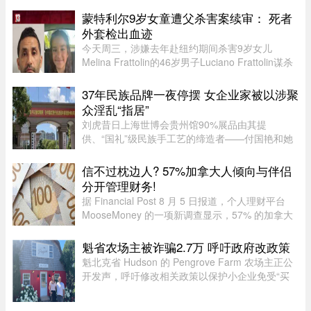
道，卡尼表示加拿大应该从这类事件中汲取教训，
蒙特利尔9岁女童遭父杀害案续审： 死者
但并未明确表示加拿大正在 ...
外套检出血迹
今天周三，涉嫌去年赴纽约期间杀害9岁女儿
Melina Frattolin的46岁男子Luciano Frattolin谋杀
案继续审理。Melina生前居住在蒙特利尔。
Luciano Frattolin被控二级谋杀及藏匿尸体，两项
37年民族品牌一夜停摆 女企业家被以涉聚
罪名均不认罪，自2025年7月被捕以 ...
众淫乱“指居”
刘虎昔日上海世博会贵州馆90%展品由其提
供、“国礼”级民族手工艺的缔造者——付国艳和她
苦心经营37年的黔粹行，正走向悲壮的终点。“我
们曾以百年老店为目标而努力，37年来克服了非
信不过枕边人? 57%加拿大人倾向与伴侣
典、经济危机、疫情等重重困难。 ...
分开管理财务!
据 Financial Post 8 月 5 日报道，个人理财平台
MooseMoney 的一项新调查显示，57% 的加拿大
人更倾向于与伴侣完全或大部分分开管理财务。该
调查于 6 月收集了 639 名加拿大成年人的反馈，
魁省农场主被诈骗2.7万 呼吁政府改政策
发现在稳定关系中，最受欢 ...
魁北克省 Hudson 的 Pengrove Farm 农场主正公
开发声，呼吁修改相关政策以保护小企业免受“买
家诈骗”，他们因一家诈骗性质的餐饮公司而损失
了价值 2.7 万元的货品。今年 4 月，由 Alana