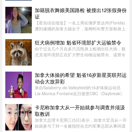
内容：未来三年工资总涨幅超过 18%；新增"值勤
时段津贴"，地面工作也获补偿；休息时间增加；
加籍脱衣舞娘美国路检 被搜出12张假身份
餐食和制服津贴上调；其他一系 ...
证
【星岛综合报道】一名上周在佛罗里达州(Florida)
遭到逮捕的加拿大籍女子，落网时向警方宣称身上
没有携带任何身份证件，此话虽然不假，但她隐瞒
了更惊人的内幕，据称警方其后在她后车箱里发现
狂犬病例增加 魁省环境部扩大运输禁令
的12张假身份证。据《国 ...
由于过去几个月在多只浣熊身上检测出狂犬病，魁
北克省环境部正在扩大野生动物运输禁令。该禁令
原本限制在 Montérégie 和 Eastern Townships 地
区运输浣熊、红狐、灰狐、条纹臭鼬和郊狼，自周
五起延伸至 Centre-du- ...
加拿大体操的希望 魁省16岁新星英联邦运
动会大放异彩
来自Salaberry-de-Valleyfield的16岁体操运动员
Lia-Monica Fontaine近日接受CBC《Daybreak》
节目采访，分享了自己首次参加英联邦运动会的经
历。这位魁省年轻选手在国际舞台上表现惊艳，一
卡尼称加拿大从一开始就参与调查并须汲
举获得4枚奖牌。Fontaine代 ...
取教训
加拿大总理卡尼周三(5日)表示，加拿大官员从一开
始就参与了对一名被指控在北约军事总部从事间谍
活动的实习生的调查。据加拿大广播公司(CBC)报