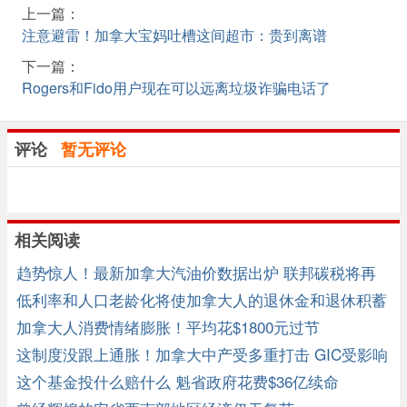
上一篇：
注意避雷！加拿大宝妈吐槽这间超市：贵到离谱
下一篇：
Rogers和Fido用户现在可以远离垃圾诈骗电话了
评论
暂无评论
相关阅读
趋势惊人！最新加拿大汽油价数据出炉 联邦碳税将再
添一把火 ...
低利率和人口老龄化将使加拿大人的退休金和退休积蓄
缩水
加拿大人消费情绪膨胀！平均花$1800元过节
这制度没跟上通胀！加拿大中产受多重打击 GIC受影响
这个基金投什么赔什么 魁省政府花费$36亿续命