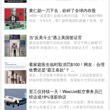
来到加拿大，表面上是前往BC省Kamloops的
Thompson Rivers University就读。但记录显示，
黄仁勋一刀下去，砍碎了全球内存股
目前“无法确认”他是否真的上过课。实 ...
HBM一直是黄仁勋最头疼的问题。为了确保HBM
供应，今年6月，黄仁勋带着团队跑遍了亚洲。然
而黄仁勋的态度突然发生了改变，在8月7号，黄仁
勋大手一挥，英伟达大幅削减下一代旗舰GPU
Rubin Ultra的显存配置。根据爆料， ...
当“反美斗士”遇上美国签证官
要说这世间最可乐的名场面，莫过于网上喊着“打
倒美帝”的激进斗士，乖乖坐在签证大厅，给签证
官赔笑脸递材料。老刘最近发现，简中网上的反美
画风肉眼可见变得柔和了。往日屡见不鲜的极端反
美狠话少了许多，火药味也 ...
看家庭医生临时取消罚$100！网友：合理
收费还是"霸王条款"？ ...
最近，不少加拿大网友在 Reddit 上热议家庭医生
对临时取消预约收取费用，发现如今大部分诊所都
设有“24小时内取消预约须交费”的规定，金额多在
$60至$100之间。多名网友表示，这类收费政策其
罢工仅持续一天！WestJet航空乘务员已
实已经实行十年以上，$60 ...
经达成18%涨薪协议
本周，代表 WestJet（总部卡尔加里）乘务员的加
拿大公共雇员工会（CUPE）公布新合约初步协议